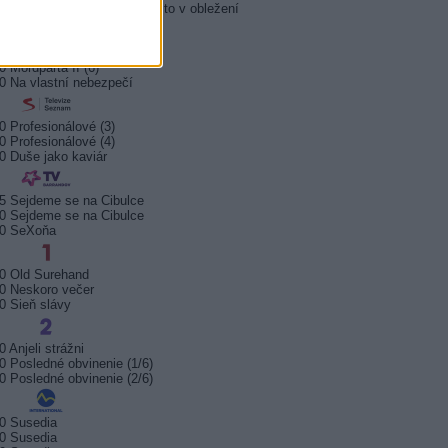
5 Policejní akademie 6: Město v obležení
5 Zákony vlka 2 (6)
0 Mordparta II (6)
0 Na vlastní nebezpečí
0 Profesionálové (3)
0 Profesionálové (4)
0 Duše jako kaviár
5 Sejdeme se na Cibulce
0 Sejdeme se na Cibulce
50 SeXoňa
0 Old Surehand
0 Neskoro večer
0 Sieň slávy
0 Anjeli strážni
0 Posledné obvinenie (1/6)
0 Posledné obvinenie (2/6)
0 Susedia
0 Susedia