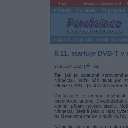
Tipy:
Sweet.tv slevový kód
Přehledy
ČS pakety
TV program
Parabola.cz
Sobota, 8. srpna 2026, svátek má Soběs
8.11. startuje DVB-T v
27.10.2004 13:27
|
Tisk
Tak, jak je postupně zprovozněno d
Německu, může náš divák jen závid
televize (DVB-T) v oblasti severo
Digitalizace je jedinou možností,
terestrickou anténu. Diváci žádají ú
kvalitní příjem nových stanic. Mož
Německu (stejně jako u nás) vyče
další televizní stanice a další služby.
Německo šlo specifickou cestou přec