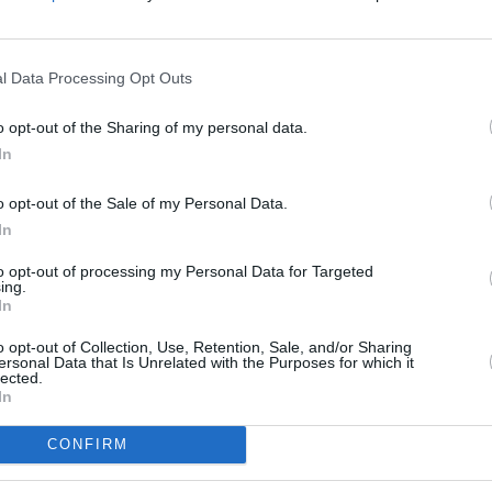
l Data Processing Opt Outs
o opt-out of the Sharing of my personal data.
In
e příchod
DVB-T
znamenat zásadní změnu. Místo
o opt-out of the Sale of my Personal Data.
aladí trojnásobný počet televizních kanálů. Pro
ořídit set top box, který lze pořídit v cenách již od
In
TV
to opt-out of processing my Personal Data for Targeted
ing.
In
20:0
21:2
22:0
o opt-out of Collection, Use, Retention, Sale, and/or Sharing
ersonal Data that Is Unrelated with the Purposes for which it
lected.
20:0
In
R
21:4
00:0
CONFIRM
20:2
22:5