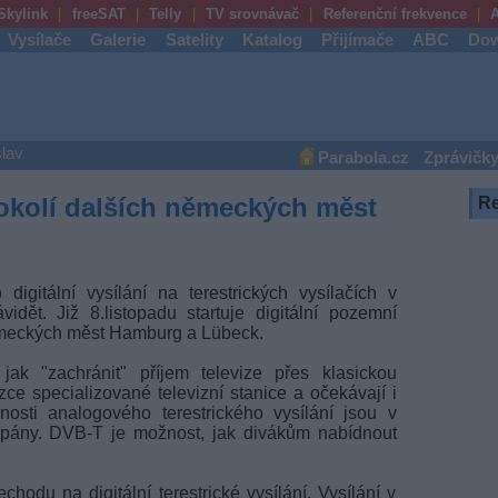
Skylink
freeSAT
Telly
TV srovnávač
Referenční frekvence
A
Vysílače
Galerie
Satelity
Katalog
Přijímače
ABC
Dow
lav
Parabola.cz
Zprávičk
 okolí dalších německých měst
R
igitální vysílání na terestrických vysílačích v
ět. Již 8.listopadu startuje digitální pozemní
německých měst Hamburg a Lübeck.
 jak "zachránit" příjem televize přes klasickou
zce specializované televizní stanice a očekávají i
nosti analogového terestrického vysílání jsou v
rpány.
DVB-T
je možnost, jak divákům nabídnout
hodu na digitální terestrické vysílání. Vysílání v