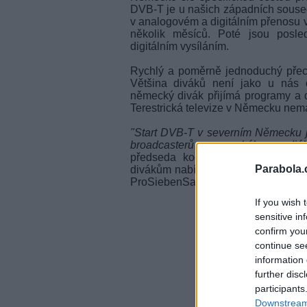
DVB-T
je u našich západních soused
v analogovém a digitálním přenosu v
několik měsíců. Poté jsou posle
digitálním vysíláním.
Rychlý a poměrně jednoduchý př
Většina diváků není jako u nás o
německý divák přijímá programy a d
Terestrická televize v Německu nemá
"Start
DVB-T
v severním Německu je
broadcasterů a zemského mediál
předseda koordinační skupiny
DV
Parabola.
divákům nabídne programy ARD, N
ProSiebenSat1, Vox, MTV, Hamburg 
If you wish 
sensitive in
confirm you
continue se
information 
further disc
participants
Downstream 