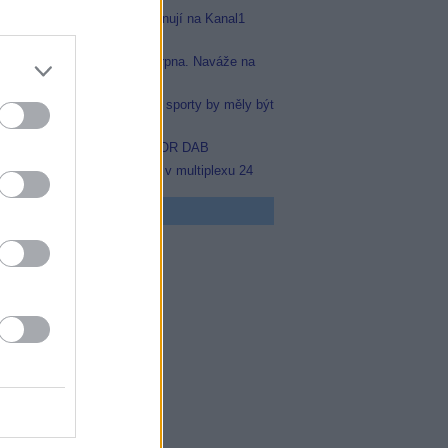
Arena Sport 1 a 2 se přejmenují na Kanal1
Sport a Kanal1 Xtra
Prima sport odstartuje 17. srpna. Naváže na
stanici Sporty TV
Nejvíce čtenářů si myslí, že sporty by měly být
na jednom místě
Black FM v multiplexu COLOR DAB
Prima Sport začala testovat v multiplexu 24
 program
5 Zázraky přírody
0 Chalupáři (4/11)
5 Všechnopárty
0 Královna Viktorie
5 Orel přistál
5 Instagram: trh marnosti
0 Mumie se vrací
5 Pacific Rim: Povstání