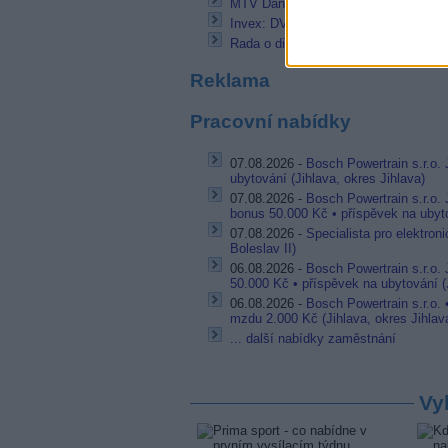
MTV Dance skončilo v paketu DVB-T
Invex: DVB-T v ČR stále s otazníky
Rada o digitálních licencích zatím ne
Reklama
Pracovní nabídky
07.08.2026 -
Bosch Powertrain s.r.o. 
ubytování (Jihlava, okres Jihlava)
07.08.2026 -
Bosch Powertrain s.r.o.
bonus 50.000 Kč • příspěvek na ubyto
07.08.2026 -
Specialista pro elektron
Boleslav II)
06.08.2026 -
Bosch Powertrain s.r.o.
50.000 Kč • příspěvek na ubytování (J
06.08.2026 -
Bosch Powertrain s.r.o.
mzdu 2.000 Kč (Jihlava, okres Jihlav
... další nabídky zaměstnání
Vy