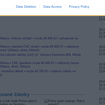
01:0
Data Deletion
Data Access
Privacy Policy
rozhodla
20:1
21:3
22:4
20:1
21:2
22:3
Jihlava • linkový střídač • mzda 48.400 Kč • příspěvek na
 Jihlava • obsluha CNC strojů • mzda 48.400 Kč • náborový
20:0
vání (Jihlava, okres Jihlava)
21:0
21:
ická zařízení údržby (m/ž) (tř. Václava Klementa 869, Mladá
 Jihlava • CNC operátor• mzda 48.400 Kč • náborový bonus
20:3
ihlava, okres Jihlava)
22:0
 • montážní dělník • mzda 44.700 Kč • týdenní zálohy na
23:0
a)
20:0
20:3
21:1
brané články
20:3
21:1