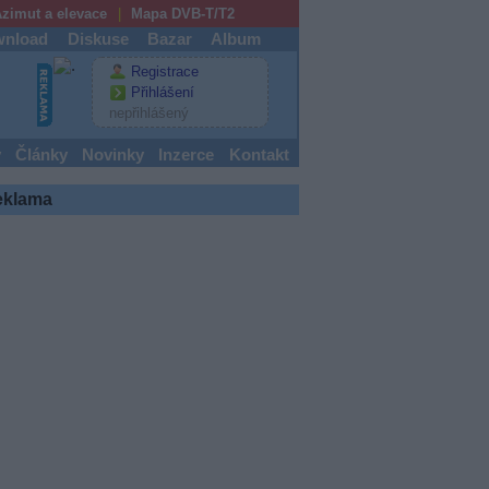
zimut a elevace
Mapa DVB-T/T2
nload
Diskuse
Bazar
Album
Registrace
Přihlášení
nepřihlášený
y
Články
Novinky
Inzerce
Kontakt
eklama