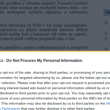
ů spuštěno v několika etapách. Paralelní vysílání
edle sebe existuje jen nezbytně nutnou dobu - jen
dní analogové vysílače odpojeny a nahrazeny
To
echod Německa na
DVB-T
má svoje opodstatnění.
dkázána na příjem terestrické televize. Běžný
alší služby buď z kabelové sítě nebo ze satelitu.
 takový podíl v příjmu programů jako u nás.
 společnou snahou veřejnoprávních a privátních
ního ústavu"
, bilancuje situaci Dr.Lothar Jene,
B-T
Norddeutschland.
DVB-T
severoněmeckým
cz -
Do Not Process My Personal Information
DR, Radio Bremen, ZDF, programy skupin RTL a
1 či Neun Live.
to opt-out of the sale, sharing to third parties, or processing of your per
formation for targeted advertising by us, please use the below opt-out s
r selection. Please note that after your opt-out request is processed y
To
eing interest-based ads based on personal information utilized by us or
disclosed to third parties prior to your opt-out. You may separately opt-
losure of your personal information by third parties on the IAB’s list of
. This information may also be disclosed by us to third parties on the
IA
Participants
that may further disclose it to other third parties.