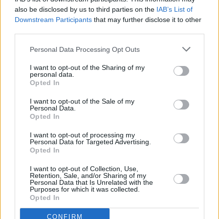
06.08.2026 -
Bosch Powertrain s.r.o. • montážní dělník • mzda 44.700
also be disclosed by us to third parties on the
IAB’s List of
týdenní zálohy na mzdu 2.000 Kč (Jihlava, okres Jihlava)
Downstream Participants
that may further disclose it to other
... další nabídky zaměstnání
third parties.
Personal Data Processing Opt Outs
Vybrané články
I want to opt-out of the Sharing of my
personal data.
Opted In
I want to opt-out of the Sale of my
Personal Data.
Opted In
I want to opt-out of processing my
Personal Data for Targeted Advertising.
Prima sport - co nabídne v prvním
Kdy a kde bude Prima sport k
vysílacím týdnu
naladění na Skylinku
Opted In
I want to opt-out of Collection, Use,
Retention, Sale, and/or Sharing of my
Personal Data that Is Unrelated with the
Parabola.cz
- web o satelitní, terestrické a kabelové televizi, © 2000–202
Purposes for which it was collected.
•
O webu parabola.cz
•
O souborech cookies
•
Inzerce
•
Kontakt
Opted In
•
Dovolená u moře
•
Bazény
CONFIRM