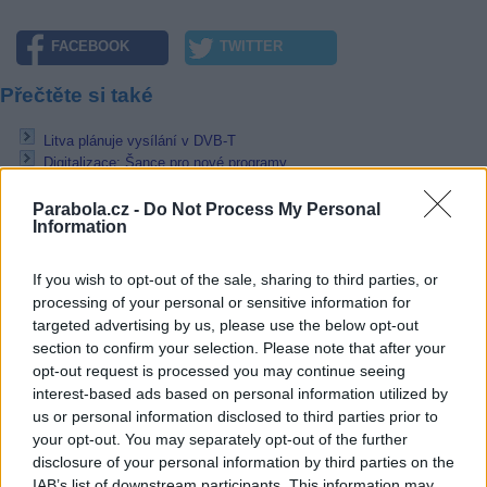
FACEBOOK
TWITTER
Přečtěte si také
Litva plánuje vysílání v DVB-T
Digitalizace: Šance pro nové programy
Místní i dálkový příjem DVB-T
Parabola.cz -
Do Not Process My Personal
Reklama
Information
Pracovní nabídky
If you wish to opt-out of the sale, sharing to third parties, or
processing of your personal or sensitive information for
07.08.2026 -
Bosch Powertrain s.r.o. Jihlava • linkový střídač • mzda
targeted advertising by us, please use the below opt-out
48.400 Kč • příspěvek na ubytování (Jihlava, okres Jihlava)
section to confirm your selection. Please note that after your
07.08.2026 -
Bosch Powertrain s.r.o. Jihlava • obsluha CNC strojů • 
48.400 Kč • náborový bonus 50.000 Kč • příspěvek na ubytování (Jihl
opt-out request is processed you may continue seeing
okres Jihlava)
interest-based ads based on personal information utilized by
07.08.2026 -
Specialista pro elektronická zařízení údržby (m/ž) (tř. Vá
us or personal information disclosed to third parties prior to
Klementa 869, Mladá Boleslav II)
your opt-out. You may separately opt-out of the further
06.08.2026 -
Bosch Powertrain s.r.o. Jihlava • CNC operátor• mzda 48
disclosure of your personal information by third parties on the
Kč • náborový bonus 50.000 Kč • příspěvek na ubytování (Jihlava, ok
Jihlava)
IAB’s list of downstream participants. This information may