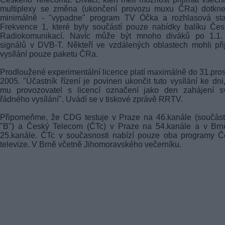
multiplexy se změna (ukončení provozu muxu ČRa) dotkne
minimálně - "vypadne" program TV Óčka a rozhlasová sta
Frekvence 1, které byly součástí pouze nabídky balíku Če
Radiokomunikací. Navíc může být mnoho diváků po 1.1.
signálů v DVB-T. Někteří ve vzdálených oblastech mohli při
vysílání pouze paketu ČRa.
Prodloužené experimentální licence platí maximálně do 31.pro
2005. "Účastník řízení je povinen ukončit tuto vysílání ke dni
mu provozovatel s licencí označení jako den zahájení s
řádného vysílání". Uvádí se v tiskové zprávě RRTV.
Připomeňme, že CDG testuje v Praze na 46.kanále (součást
"B") a Český Telecom (ČTc) v Praze na 54.kanále a v Brn
25.kanále. ČTc v současnosti nabízí pouze oba programy Č
televize. V Brně včetně Jihomoravského večerníku.