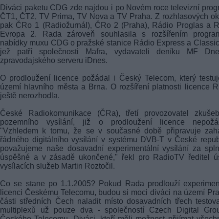
Diváci paketu CDG zde najdou i po Novém roce televizní pro
ČT1, ČT2, TV Prima, TV Nova a TV Praha. Z rozhlasových o
pak ČRo 1 (Radiožurnál), ČRo 2 (Praha), Rádio Proglas a 
Evropa 2. Rada zároveň souhlasila s rozšířením progra
nabídky muxu CDG o pražské stanice Rádio Express a Classi
jež patří společnosti Mafra, vydavateli deníku MF Dn
zpravodajského serveru iDnes.
O prodloužení licence požádal i Český Telecom, který testu
území hlavního města a Brna. O rozšíření platnosti licence
ještě nerozhodla.
České Radiokomunikace (ČRa), třetí provozovatel zkušeb
pozemního vysílání, již o prodloužení licence nepožád
"Vzhledem k tomu, že se v současné době připravuje zahá
řádného digitálního vysílání v systému
DVB-T
v České repub
považujeme naše dosavadní experimentální vysílání za spl
úspěšné a v zásadě ukončené," řekl pro RadioTV ředitel ú
vysílacích služeb Martin Roztočil.
Co se stane po 1.1.2005? Pokud Rada prodlouží experiment
licenci Českému Telecomu, budou si moci diváci na území Pr
části středních Čech naladit místo dosavadních třech testov
multiplexů už pouze dva - společností Czech Digital Gro
Českého Telecomu. Diváci, kteří měli možnost přijímat všechn