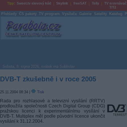
Tipy:
Sweet.tv slevový kód
Skylink
freeSAT
Telly
TV srovnávač
T/T2
Přehledy
ČS pakety
TV program
Vysílače
Galerie
Satelity
Katalog
P
Parabola.cz
Sobota, 8. srpna 2026, svátek má Soběslav
DVB-T zkušebně i v roce 2005
25.11.2004 08:34
|
Tisk
Rada pro rozhlasové a televizní vysílání (RRTV)
prodloužila společnosti Czech Digital Group (CDG)
pražskou licenci k experimentálnímu vysílání v
DVB-T. Multiplex měl podle původní licence ukončit
vysílání k 31.12.2004.