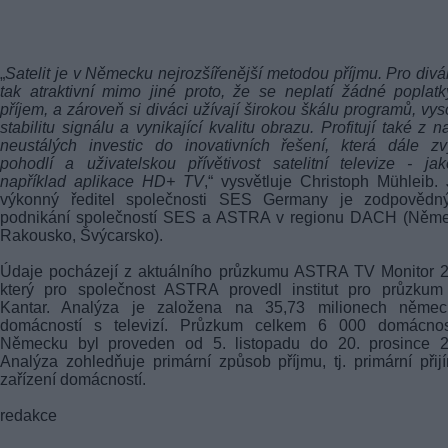
„
Satelit je v Německu nejrozšířenější metodou příjmu. Pro divá
tak atraktivní mimo jiné proto, že se neplatí žádné poplat
příjem, a zároveň si diváci užívají širokou škálu programů, vy
stabilitu signálu a vynikající kvalitu obrazu. Profitují také z n
neustálých investic do inovativních řešení, která dále zv
pohodlí a uživatelskou přívětivost satelitní televize - ja
například aplikace HD+ TV
,“ vysvětluje Christoph Mühleib.
výkonný ředitel společnosti SES Germany je zodpovědn
podnikání společností SES a ASTRA v regionu DACH (Něme
Rakousko, Švýcarsko).
Údaje pocházejí z aktuálního průzkumu ASTRA TV Monitor 2
který pro společnost ASTRA provedl institut pro průzkum 
Kantar. Analýza je založena na 35,73 milionech němec
domácností s televizí. Průzkum celkem 6 000 domácnos
Německu byl proveden od 5. listopadu do 20. prosince 2
Analýza zohledňuje primární způsob příjmu, tj. primární přij
zařízení domácností.
redakce