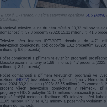
▲ Obr č. 1 - Paraboly u sídla satelitního operátora
SES (Astra)
(
SES Astra)
Kabelová televize je na druhém místě s 13,32 miliony televi
domácností, tj. 37,3 procenty (2023: 15,11 milionu, tj. 41,6 proce
Televize přes internet IPTV/OTT dosahuje do 4,71 mil
televizních domácností, což odpovídá 13,2 procentům (2023:
milionu, tj. 9,6 procenta).
Počet domácností s příjmem televizních programů prostředni
klasické pozemní antény je 1,68 milionu, tj. 4,7 procenta (2023:
milionu, tj. 3,4 procenta).
Počet domácností s příjmem televizních programů ve vys
rozlišení (
HDTV
) bez ohledu na způsob příjmu v Německu b
roce 2024 33,21 milionu (2023: 33,65 milionu). To znamená, 
procent všech televizních domácností v Německu přijí
programy v HD. S pokrytím 15,17 milionu domácností je satelit
nejrozšířenější metodou distribuce HD televize, před kabe
11,65 miliony, IPTV se 4,71 miliony a pozemním vysíláním s
miliony domácností.