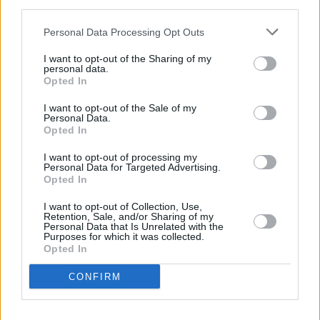
third parties.
06.08.2026 -
Bosch Powertrain s.r.o. • montážní dělník • mzda 44.700
týdenní zálohy na mzdu 2.000 Kč (Jihlava, okres Jihlava)
... další nabídky zaměstnání
Personal Data Processing Opt Outs
I want to opt-out of the Sharing of my
personal data.
Vybrané články
Opted In
I want to opt-out of the Sale of my
Personal Data.
Opted In
I want to opt-out of processing my
Personal Data for Targeted Advertising.
Opted In
Prima sport - co nabídne v prvním
Kdy a kde bude Prima sport k
I want to opt-out of Collection, Use,
vysílacím týdnu
naladění na Skylinku
Retention, Sale, and/or Sharing of my
Personal Data that Is Unrelated with the
Purposes for which it was collected.
Opted In
Parabola.cz
- web o satelitní, terestrické a kabelové televizi, © 2000–202
•
O webu parabola.cz
•
O souborech cookies
•
Inzerce
•
Kontakt
CONFIRM
•
Dovolená u moře
•
Bazény