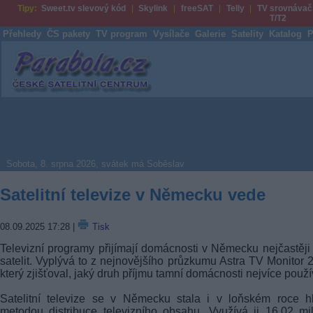
Tipy:
Sweet.tv slevový kód
Skylink
freeSAT
Telly
TV srovnávač
T/T2
Přehledy
ČS pakety
TV program
Vysílače
Galerie
Satelity
Katalog
P
Parabola.cz
Sobota, 8. srpna 2026, svátek má Soběslav
Satelitní televize v Německu vede
08.09.2025 17:28
|
Tisk
Televizní programy přijímají domácnosti v Německu nejčastěji
satelit. Vyplývá to z nejnovějšího průzkumu Astra TV Monitor 
který zjišťoval, jaký druh příjmu tamní domácnosti nejvíce použív
Satelitní televize se v Německu stala i v loňském roce h
metodou distribuce televizního obsahu. Využívá ji 16,02 mi