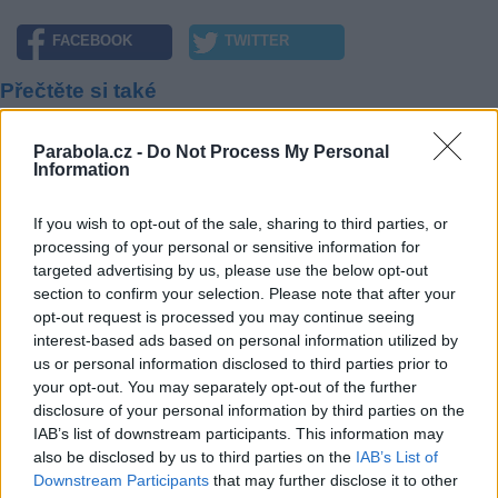
FACEBOOK
TWITTER
Přečtěte si také
Třetina čtenářů webu parabola.cz bydlí v menším městě
Parabola.cz -
Do Not Process My Personal
Televizní vysílání či video obsah většina sleduje večer
Information
Televizní sledovanost během blackoutu
Reklama
If you wish to opt-out of the sale, sharing to third parties, or
processing of your personal or sensitive information for
Pracovní nabídky
targeted advertising by us, please use the below opt-out
section to confirm your selection. Please note that after your
07.08.2026 -
Bosch Powertrain s.r.o. Jihlava • linkový střídač • mzda
opt-out request is processed you may continue seeing
48.400 Kč • příspěvek na ubytování (Jihlava, okres Jihlava)
interest-based ads based on personal information utilized by
07.08.2026 -
Bosch Powertrain s.r.o. Jihlava • obsluha CNC strojů • 
us or personal information disclosed to third parties prior to
48.400 Kč • náborový bonus 50.000 Kč • příspěvek na ubytování (Jihl
your opt-out. You may separately opt-out of the further
okres Jihlava)
disclosure of your personal information by third parties on the
07.08.2026 -
Specialista pro elektronická zařízení údržby (m/ž) (tř. Vá
Klementa 869, Mladá Boleslav II)
IAB’s list of downstream participants. This information may
06.08.2026 -
Bosch Powertrain s.r.o. Jihlava • CNC operátor• mzda 48
also be disclosed by us to third parties on the
IAB’s List of
Kč • náborový bonus 50.000 Kč • příspěvek na ubytování (Jihlava, ok
Downstream Participants
that may further disclose it to other
Jihlava)