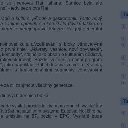
de se jmenovat Rai Italiana. Stanice byla ale
na" - tedy bez slova Rai.
To
řadů o kultuře, přírodě a gastronomii. Tento nový
a zaujme opravdu širokou škálu diváků takřka po
nference veřejnoprávní televize Rai její generální
binovat kulturu/vzdělávání s bloky věnovanými
 první linie“, „Návraty, vesnice, noví obyvatelé“,
, komunity“, stejně jako obsah o kulturním dědictví,
grafie/dokument). Pozdní večerní a noční program
, jako například „Příběh krásné země“ a „Krajina,
tálními a transmediálními segmenty věnovanými
e za cíl zaujmout všechny generace.
odinových denních bloků.
To
i) bude vysílat prostřednictvím pozemních vysílačů v
mě TivúSat na satelitním systému Eutelsat Hot Bird na
ude umístěn na 57. pozici v EPG. Vysílání bude