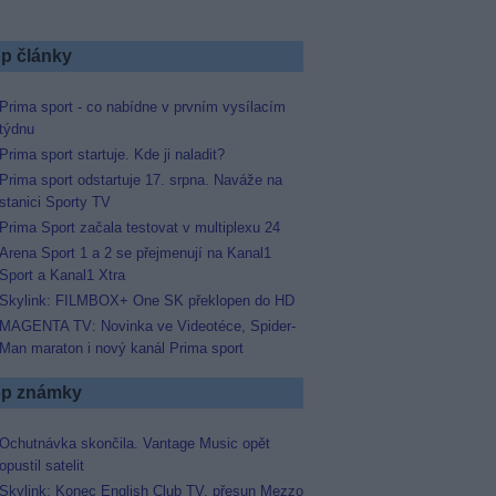
p články
Prima sport - co nabídne v prvním vysílacím
týdnu
Prima sport startuje. Kde ji naladit?
Prima sport odstartuje 17. srpna. Naváže na
stanici Sporty TV
Prima Sport začala testovat v multiplexu 24
Arena Sport 1 a 2 se přejmenují na Kanal1
Sport a Kanal1 Xtra
Skylink: FILMBOX+ One SK překlopen do HD
MAGENTA TV: Novinka ve Videotéce, Spider-
Man maraton i nový kanál Prima sport
p známky
Ochutnávka skončila. Vantage Music opět
opustil satelit
Skylink: Konec English Club TV, přesun Mezzo