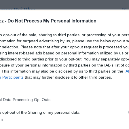
formu Rai Play
a ve všech distribučních platformách nahradí kanál
cz -
Do Not Process My Personal Information
- přesune se na streamovací platformu Rai Play.
a
Rai Scuola & Learning
. Program přesunutý na
to opt-out of the sale, sharing to third parties, or processing of your per
at učivo pro školy se vzdělávacími pořady.
formation for targeted advertising by us, please use the below opt-out s
r selection. Please note that after your opt-out request is processed y
eing interest-based ads based on personal information utilized by us or
disclosed to third parties prior to your opt-out. You may separately opt-
losure of your personal information by third parties on the IAB’s list of
TV
. This information may also be disclosed by us to third parties on the
IA
Participants
that may further disclose it to other third parties.
20:1
21:3
22:4
l Data Processing Opt Outs
20:0
22:0
o opt-out of the Sharing of my personal data.
23:
In
20:2