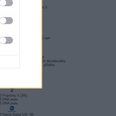
5 Kriminálka Anděl III (11)
0 Expendables: Postradatelní 3
5 Jedeme na teambuilding
5 Tenkrát v Kalifornii
5 Na hraně smrti
0 Sherlock Holmes: Poslední upír
0 Recept na smrt
5 Police Story: V pasti
5 Inga Lindström: Černá labuť
0 Josef Klíma: Jak jsem přežil devadesátky
5 Aféry - neuvěřitelné životní příběhy
0 Srdcia II
30 Láska na Mykonose
0 Život nie je škôlka (1/3)
0 Popstory II (3/6)
05 DNA popu
35 DNA popu
0 Horná Dolná VIII. (9)