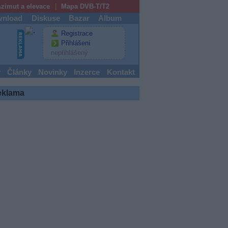
zimut a elevace
Mapa DVB-T/T2
nload
Diskuse
Bazar
Album
Registrace
Přihlášení
nepřihlášený
y
Články
Novinky
Inzerce
Kontakt
eklama