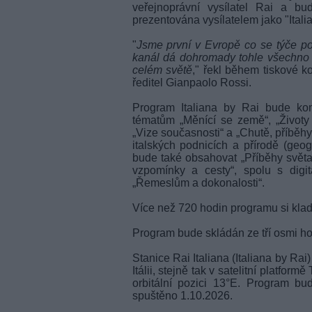
veřejnoprávní vysílatel Rai a bu
prezentována vysílatelem jako "Italia
"
Jsme první v Evropě co se týče po
kanál dá dohromady tohle všechno 
celém světě
," řekl během tiskové ko
ředitel Gianpaolo Rossi.
Program Italiana by Rai bude kom
tématům „Měnící se země“, „Životy z
„Vize současnosti“ a „Chutě, příběhy
italských podnicích a přírodě (geo
bude také obsahovat „Příběhy světa“
vzpomínky a cesty“, spolu s digi
„Řemeslům a dokonalosti“.
Více než 720 hodin programu si klad
Program bude skládán ze tří osmi h
Stanice Rai Italiana (Italiana by Ra
Itálii, stejně tak v satelitní platfor
orbitální pozici 13°E. Program b
spuštěno 1.10.2026.