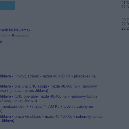
21:3
R
22:3
20:2
22:0
23:2
 americké Newsmax
lačem Boskovice
í
Jihlava • linkový střídač • mzda 48.400 Kč • příspěvek na
 Jihlava • obsluha CNC strojů • mzda 48.400 Kč • náborový
vání (Jihlava, okres Jihlava)
 Jihlava • CNC operátor• mzda 48.400 Kč • náborový bonus
ihlava, okres Jihlava)
 • montážní dělník • mzda 44.700 Kč • týdenní zálohy na
a)
 Jihlava • práce ve skladu • mzda 48.400 Kč • náborový bonus
 Jihlava)