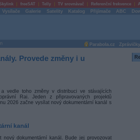
Skylink
freeSAT
Telly
TV srovnávač
Referenční frekvence
A
Vysílače
Galerie
Satelity
Katalog
Přijímače
ABC
Dow
an
Parabola.cz
Zprávičk
anály. Provede změny i u
R
a vedle toho změny v distribuci ve stávajících
noprávní Rai. Jeden z připravovaných projektů
říjnu 2026 začne vysílat nový dokumentární kanál s
tární kanál
at nový dokumentární kanál. Bude jej provozovat