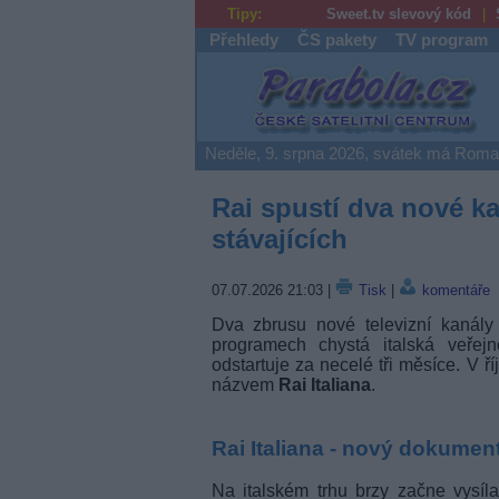
Tipy:
Sweet.tv slevový kód
Přehledy
ČS pakety
TV program
Parabola.cz
Neděle, 9. srpna 2026, svátek má Rom
Rai spustí dva nové k
stávajících
07.07.2026 21:03
|
Tisk
|
komentáře
Dva zbrusu nové televizní kanály 
programech chystá italská veřej
odstartuje za necelé tři měsíce. V 
názvem
Rai Italiana
.
Rai Italiana - nový dokumen
Na italském trhu brzy začne vysíl