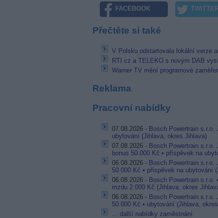
FACEBOOK
TWITTE
Přečtěte si také
V Polsku odstartovala lokální verze
RTI cz a TELEKO s novým DAB vysí
Warner TV mění programové zaměřen
Reklama
Pracovní nabídky
07.08.2026 -
Bosch Powertrain s.r.o. 
ubytování (Jihlava, okres Jihlava)
07.08.2026 -
Bosch Powertrain s.r.o.
bonus 50.000 Kč • příspěvek na ubyto
06.08.2026 -
Bosch Powertrain s.r.o.
50.000 Kč • příspěvek na ubytování (J
06.08.2026 -
Bosch Powertrain s.r.o.
mzdu 2.000 Kč (Jihlava, okres Jihlav
06.08.2026 -
Bosch Powertrain s.r.o.
50.000 Kč • ubytování (Jihlava, okres
... další nabídky zaměstnání