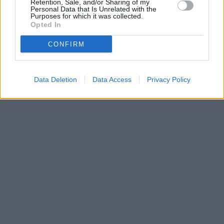
Retention, Sale, and/or Sharing of my
•
Dovolená u moře
•
Bazény
Personal Data that Is Unrelated with the
Purposes for which it was collected.
Opted In
CONFIRM
Data Deletion
Data Access
Privacy Policy