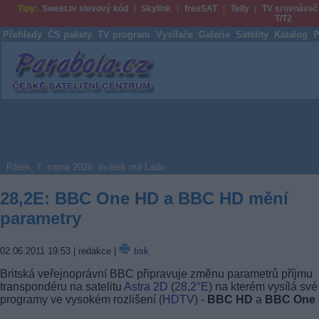
Tipy:
Sweet.tv slevový kód
Skylink
freeSAT
Telly
TV srovnávač
T/T2
Přehledy
ČS pakety
TV program
Vysílače
Galerie
Satelity
Katalog
P
Parabola.cz
Pátek, 7. srpna 2026, svátek má Lada
28,2E: BBC One HD a BBC HD mění
parametry
02.06.2011 19:53
| redakce |
tisk
Britská veřejnoprávní BBC připravuje změnu parametrů příjmu
transpondéru na satelitu
Astra 2D
(
28,2°E
) na kterém vysílá své
programy ve vysokém rozlišení (
HDTV
) -
BBC HD
a
BBC One