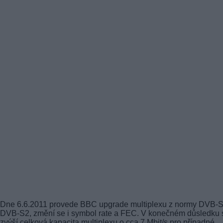
Dne 6.6.2011 provede BBC upgrade multiplexu z normy DVB-S
DVB-S2, změní se i symbol rate a FEC. V konečném důsledku 
zvýší celková kapacita multiplexu o cca 7 Mbit/s pro případné