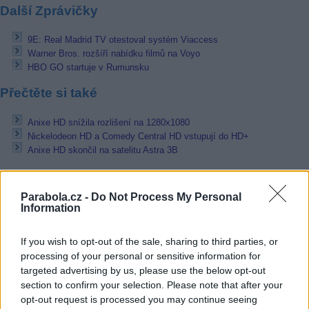
Další Zprávičky
9E: Real Madrid TV otestoval systém Viaccess
Warner Bros. rozšíří nabídku filmů na Voyo
HBO GO startuje v Rumunsku
Přečtěte si také
Anixe HD snížila rozlišení na 1280x1080
Nickelodeon HD a Comedy Central HD vstupují do HD+
Anixe HD skončil na satelitu Astra 3B
Reklama
Parabola.cz -
Do Not Process My Personal
Pracovní nabídky
Information
07.08.2026 -
Bosch Powertrain s.r.o. Jihlava • linkový střídač • mzda
If you wish to opt-out of the sale, sharing to third parties, or
48.400 Kč • příspěvek na ubytování (Jihlava, okres Jihlava)
processing of your personal or sensitive information for
07.08.2026 -
Bosch Powertrain s.r.o. Jihlava • obsluha CNC strojů • 
48.400 Kč • náborový bonus 50.000 Kč • příspěvek na ubytování (Jihl
targeted advertising by us, please use the below opt-out
okres Jihlava)
section to confirm your selection. Please note that after your
07.08.2026 -
Specialista pro elektronická zařízení údržby (m/ž) (tř. Vá
opt-out request is processed you may continue seeing
Klementa 869, Mladá Boleslav II)