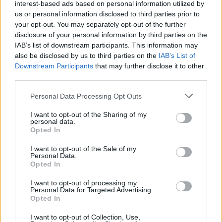
interest-based ads based on personal information utilized by
06.08.2026 -
Bosch Powertrain s.r.o. Jihlava • CNC operátor• mzda 48
Kč • náborový bonus 50.000 Kč • příspěvek na ubytování (Jihlava, ok
us or personal information disclosed to third parties prior to
Jihlava)
your opt-out. You may separately opt-out of the further
06.08.2026 -
Bosch Powertrain s.r.o. • montážní dělník • mzda 44.700
disclosure of your personal information by third parties on the
týdenní zálohy na mzdu 2.000 Kč (Jihlava, okres Jihlava)
IAB’s list of downstream participants. This information may
... další nabídky zaměstnání
also be disclosed by us to third parties on the
IAB’s List of
Downstream Participants
that may further disclose it to other
third parties.
Vybrané články
Personal Data Processing Opt Outs
I want to opt-out of the Sharing of my
personal data.
Opted In
I want to opt-out of the Sale of my
Personal Data.
Opted In
Prima sport - co nabídne v prvním
Kdy a kde bude Prima sport k
vysílacím týdnu
naladění na Skylinku
I want to opt-out of processing my
Personal Data for Targeted Advertising.
Opted In
Parabola.cz
- web o satelitní, terestrické a kabelové televizi, © 2000–202
I want to opt-out of Collection, Use,
•
O webu parabola.cz
•
O souborech cookies
•
Inzerce
•
Kontakt