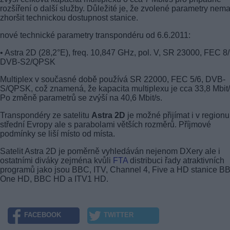
rozšíření o další služby. Důležité je, že zvolené parametry nema
zhoršit technickou dostupnost stanice.
nové technické parametry transpondéru od 6.6.2011:
• Astra 2D (28,2°E), freq. 10,847 GHz, pol. V, SR 23000, FEC 8/
DVB-S2/QPSK
Multiplex v současné době používá SR 22000, FEC 5/6, DVB-
S/QPSK, což znamená, že kapacita multiplexu je cca 33,8 Mbit/
Po změně parametrů se zvýší na 40,6 Mbit/s.
Transpondéry ze satelitu
Astra 2D
je možné přijímat i v regionu
střední Evropy ale s parabolami větších rozměrů. Příjmové
podmínky se liší místo od místa.
Satelit Astra 2D je poměrně vyhledáván nejenom DXery ale i
ostatními diváky zejména kvůli
FTA
distribuci řady atraktivních
programů jako jsou BBC, ITV, Channel 4, Five a HD stanice B
One HD, BBC HD a ITV1 HD.
FACEBOOK
TWITTER