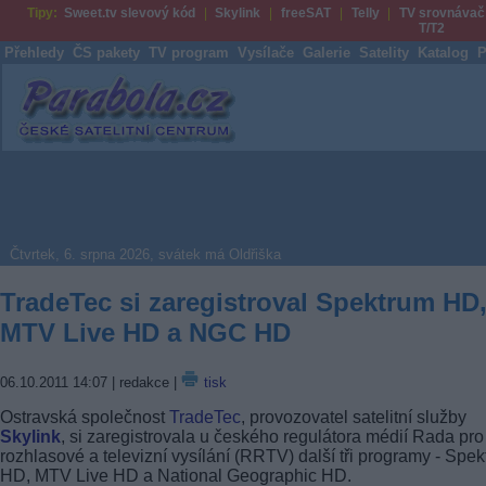
Tipy:
Sweet.tv slevový kód
Skylink
freeSAT
Telly
TV srovnávač
T/T2
Přehledy
ČS pakety
TV program
Vysílače
Galerie
Satelity
Katalog
P
Parabola.cz
Čtvrtek, 6. srpna 2026, svátek má Oldřiška
TradeTec si zaregistroval Spektrum HD
MTV Live HD a NGC HD
06.10.2011 14:07
| redakce |
tisk
Ostravská společnost
TradeTec
, provozovatel satelitní služby
Skylink
, si zaregistrovala u českého regulátora médií Rada pro
rozhlasové a televizní vysílání (RRTV) další tři programy - Spe
HD, MTV Live HD a National Geographic HD.