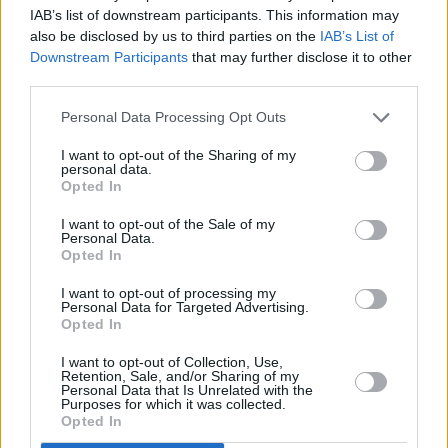
IAB’s list of downstream participants. This information may
also be disclosed by us to third parties on the
IAB’s List of
Downstream Participants
that may further disclose it to other
third parties.
Personal Data Processing Opt Outs
I want to opt-out of the Sharing of my
personal data.
Opted In
I want to opt-out of the Sale of my
Personal Data.
Opted In
I want to opt-out of processing my
Personal Data for Targeted Advertising.
Opted In
Parabola.cz
- web o satelitní, terestrické a kabelové televizi, © 2000–202
•
O webu parabola.cz
•
O souborech cookies
•
Inzerce
•
Kontakt
I want to opt-out of Collection, Use,
•
Dovolená u moře
•
Bazény
Retention, Sale, and/or Sharing of my
Personal Data that Is Unrelated with the
Purposes for which it was collected.
Opted In