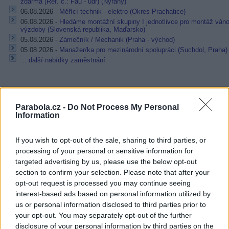
zdarma (Ref. č.: Fau - údr) (Nýřany)
06.08.2026 -
Měřící technik - elektro (Okres Prachatice)
06.08.2026 -
Hledáme montážní skupiny I jednotlivce pro montáž ván
výzdoby (Slovenská republika, Maďarsko)
05.08.2026 -
Zámečník / Mechanik (Praha - východ)
05.08.2026 -
Manažer/ka pro mezinárodní spolupráci (Suchdol, Praha)
... další nabídky zaměstnání
Vybrané články
Parabola.cz -
Do Not Process My Personal
Information
If you wish to opt-out of the sale, sharing to third parties, or
processing of your personal or sensitive information for
targeted advertising by us, please use the below opt-out
section to confirm your selection. Please note that after your
opt-out request is processed you may continue seeing
Prima sport - co nabídne v prvním
Kdy a kde bude Prima sport k
vysílacím týdnu
naladění na Skylinku
interest-based ads based on personal information utilized by
us or personal information disclosed to third parties prior to
your opt-out. You may separately opt-out of the further
disclosure of your personal information by third parties on the