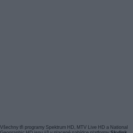
Všechny tři programy Spektrum HD, MTV Live HD a National
Geographic HD jsou již v placené nabídce platformy
Skylink
.