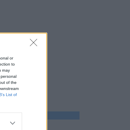
sonal or
ection to
ou may
 personal
out of the
 downstream
B’s List of
 program