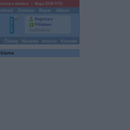
zimut a elevace
Mapa DVB-T/T2
nload
Diskuse
Bazar
Album
Registrace
Přihlášení
nepřihlášený
y
Články
Novinky
Inzerce
Kontakt
eklama