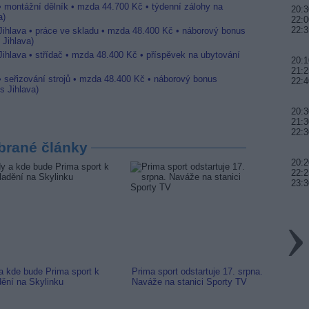
 • montážní dělník • mzda 44.700 Kč • týdenní zálohy na
20:3
a)
22:0
22:3
 Jihlava • práce ve skladu • mzda 48.400 Kč • náborový bonus
 Jihlava)
Jihlava • střídač • mzda 48.400 Kč • příspěvek na ubytování
20:1
21:2
• seřizování strojů • mzda 48.400 Kč • náborový bonus
22:4
s Jihlava)
20:3
21:3
22:3
brané články
20:2
22:2
23:3
a kde bude Prima sport k
Prima sport odstartuje 17. srpna.
Prima 
dění na Skylinku
Naváže na stanici Sporty TV
naladi