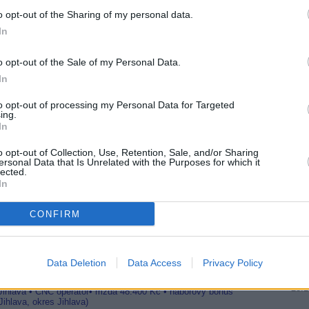
20:1
o opt-out of the Sharing of my personal data.
21:0
In
22:0
R
o opt-out of the Sale of my Personal Data.
20:0
21:4
In
00:
é frekvenci
to opt-out of processing my Personal Data for Targeted
idí
ing.
20:2
22:3
In
asně FTA
23:5
o opt-out of Collection, Use, Retention, Sale, and/or Sharing
ersonal Data that Is Unrelated with the Purposes for which it
20:1
lected.
22:0
é frekvenci
In
23:5
 typech karet
 HD nejisté
CONFIRM
20:
22:1
00:3
Data Deletion
Data Access
Privacy Policy
20:0
21:4
23:
 Jihlava • CNC operátor• mzda 48.400 Kč • náborový bonus
ihlava, okres Jihlava)