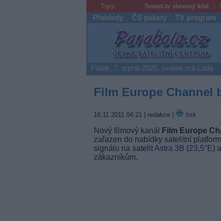
Tipy:
Sweet.tv slevový kód
Přehledy
ČS pakety
TV program
Parabola.cz
Pátek, 7. srpna 2026, svátek má Lada
Film Europe Channel b
16.11.2011 04:21
| redakce |
tisk
Nový filmový kanál
Film Europe Ch
zařazen do nabídky satelitní platfor
signálu na satelit
Astra 3B
(
23,5°E
) 
zákazníkům.