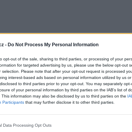
cz -
Do Not Process My Personal Information
to opt-out of the sale, sharing to third parties, or processing of your per
formation for targeted advertising by us, please use the below opt-out s
edl webu parabola.cz Jaromír Glisník, šéf
ou oznámeny až v pátek po tiskovce Film Europe
r selection. Please note that after your opt-out request is processed y
ference je v pátek 18.11.2011. Stanice startuje již
eing interest-based ads based on personal information utilized by us or
.
disclosed to third parties prior to your opt-out. You may separately opt-
losure of your personal information by third parties on the IAB’s list of
 od zahájení dostupná klientům Skylink na Irdeto
. This information may also be disclosed by us to third parties on the
IA
testovací pozice Film Europe Channel koncovým
Participants
that may further disclose it to other third parties.
l:
TV
Hz, pol. H, SR 27500, FEC 3/4, DVB-
l Data Processing Opt Outs