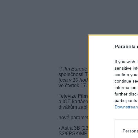
Parabola.
If you wish 
sensitive in
"
Film Europe bude na Skylinku
," uv
společnosti TradeTec. "
Podmínky bud
confirm you
(cca v 10 hodin)
," dodal. Tisková kon
continue se
ve čtvrtek 17.11.2011 ve 20:00 hodin
information 
further disc
Televize
Film Europe Channel
bude
participants
a ICE kartách. V současné době je 
divákům zablokována.
Downstream 
nové parametry Film Europe Channe
• Astra 3B (23,5°E), freq. 12,110 G
Persona
S2/8PSK/MPEG-4/SD