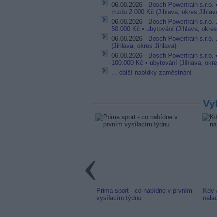
06.08.2026 -
Bosch Powertrain s.r.o.
mzdu 2.000 Kč (Jihlava, okres Jihlav
06.08.2026 -
Bosch Powertrain s.r.o.
50.000 Kč • ubytování (Jihlava, okres
06.08.2026 -
Bosch Powertrain s.r.o. 
(Jihlava, okres Jihlava)
06.08.2026 -
Bosch Powertrain s.r.o. 
100.000 Kč • ubytování (Jihlava, okre
... další nabídky zaměstnání
Vy
link: Slovenská TV8 (TV
Prima sport - co nabídne v prvním
Kdy 
m) z nové frekvence
vysílacím týdnu
nala