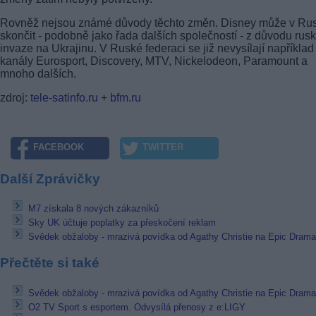
Rovněž nejsou známé důvody těchto změn. Disney může v Ru
skončit - podobně jako řada dalších společností - z důvodu rus
invaze na Ukrajinu. V Ruské federaci se již nevysílají například
kanály Eurosport, Discovery, MTV, Nickelodeon, Paramount a
mnoho dalších.
zdroj:
tele-satinfo.ru
+
bfm.ru
FACEBOOK
TWITTER
Další Zprávičky
M7 získala 8 nových zákazníků
Sky UK účtuje poplatky za přeskočení reklam
Svědek obžaloby - mrazivá povídka od Agathy Christie na Epic Drama
Přečtěte si také
Svědek obžaloby - mrazivá povídka od Agathy Christie na Epic Drama
O2 TV Sport s esportem. Odvysílá přenosy z e:LIGY