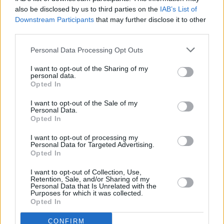
also be disclosed by us to third parties on the
IAB’s List of
Downstream Participants
that may further disclose it to other
third parties.
Personal Data Processing Opt Outs
Prima sport - co nabídne v prvním
Kdy a kde bude Prima sport k
vysílacím týdnu
naladění na Skylinku
I want to opt-out of the Sharing of my
personal data.
Opted In
I want to opt-out of the Sale of my
Personal Data.
Opted In
I want to opt-out of processing my
Personal Data for Targeted Advertising.
Opted In
Parabola.cz
- web o satelitní, terestrické a kabelové televizi, © 2000–202
•
O webu parabola.cz
•
O souborech cookies
•
Inzerce
•
Kontakt
I want to opt-out of Collection, Use,
•
Dovolená u moře
•
Bazény
Retention, Sale, and/or Sharing of my
Personal Data that Is Unrelated with the
Purposes for which it was collected.
Opted In
CONFIRM