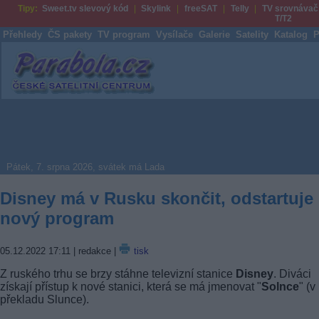
Tipy:
Sweet.tv slevový kód
Skylink
freeSAT
Telly
TV srovnávač
T/T2
Přehledy
ČS pakety
TV program
Vysílače
Galerie
Satelity
Katalog
P
Parabola.cz
Pátek, 7. srpna 2026, svátek má Lada
Disney má v Rusku skončit, odstartuje
nový program
05.12.2022 17:11
| redakce |
tisk
Z ruského trhu se brzy stáhne televizní stanice
Disney
. Diváci
získají přístup k nové stanici, která se má jmenovat "
Solnce
" (v
překladu Slunce).