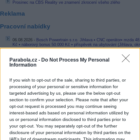
Prosinec na CBS Reality ve znamení zkrocení všeho zlého
Reklama
Pracovní nabídky
06.08.2026 -
Bosch Powertrain s.r.o. Jihlava • CNC operátor• mzda 48
Kč • náborový bonus 50.000 Kč • příspěvek na ubytování (Jihlava, ok
Jihlava)
06.08.2026 -
Bosch Powertrain s.r.o. • montážní dělník • mzda 44.700
Parabola.cz -
Do Not Process My Personal
týdenní zálohy na mzdu 2.000 Kč (Jihlava, okres Jihlava)
Information
06.08.2026 -
Bosch Powertrain s.r.o. Jihlava • práce ve skladu • mzda
48.400 Kč • náborový bonus 50.000 Kč • ubytování (Jihlava, okres Jih
06.08.2026 -
Bosch Powertrain s.r.o. Jihlava • střídač • mzda 48.400 
If you wish to opt-out of the sale, sharing to third parties, or
příspěvek na ubytování (Jihlava, okres Jihlava)
processing of your personal or sensitive information for
06.08.2026 -
Bosch Powertrain s.r.o. • seřizování strojů • mzda 48.400
náborový bonus 100.000 Kč • ubytování (Jihlava, okres Jihlava)
targeted advertising by us, please use the below opt-out
... další nabídky zaměstnání
section to confirm your selection. Please note that after your
opt-out request is processed you may continue seeing
interest-based ads based on personal information utilized by
Vybrané články
us or personal information disclosed to third parties prior to
your opt-out. You may separately opt-out of the further
disclosure of your personal information by third parties on the
IAB’s list of downstream participants. This information may