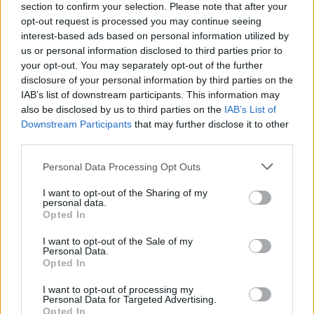
okres Jihlava)
section to confirm your selection. Please note that after your
07.08.2026 -
Specialista pro elektronická zařízení údržby (m/ž) (tř. Vá
opt-out request is processed you may continue seeing
Klementa 869, Mladá Boleslav II)
interest-based ads based on personal information utilized by
06.08.2026 -
Bosch Powertrain s.r.o. Jihlava • CNC operátor• mzda 48
us or personal information disclosed to third parties prior to
Kč • náborový bonus 50.000 Kč • příspěvek na ubytování (Jihlava, ok
Jihlava)
your opt-out. You may separately opt-out of the further
06.08.2026 -
Bosch Powertrain s.r.o. • montážní dělník • mzda 44.700
disclosure of your personal information by third parties on the
týdenní zálohy na mzdu 2.000 Kč (Jihlava, okres Jihlava)
IAB’s list of downstream participants. This information may
... další nabídky zaměstnání
also be disclosed by us to third parties on the
IAB’s List of
Downstream Participants
that may further disclose it to other
third parties.
Vybrané články
Personal Data Processing Opt Outs
I want to opt-out of the Sharing of my
personal data.
Opted In
I want to opt-out of the Sale of my
Personal Data.
Opted In
Prima sport - co nabídne v prvním
Kdy a kde bude Prima sport k
vysílacím týdnu
naladění na Skylinku
I want to opt-out of processing my
Personal Data for Targeted Advertising.
Opted In