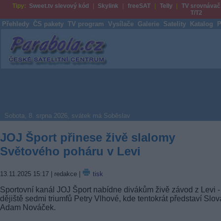
Tipy:
Sweet.tv slevový kód
Skylink
freeSAT
Telly
TV srovnávač
T/T2
Přehledy
ČS pakety
TV program
Vysílače
Galerie
Satelity
Katalog
P
Parabola.cz
Sobota, 8. srpna 2026, svátek má Soběslav
JOJ Šport přinese živě slalomy
Světového poháru v Levi
13.11.2025 15:17
| redakce |
tisk
Sportovní kanál JOJ Šport nabídne divákům živě závod z Levi -
dějiště sedmi triumfů Petry Vlhové, kde tentokrát představí Slov
Adam Nováček.