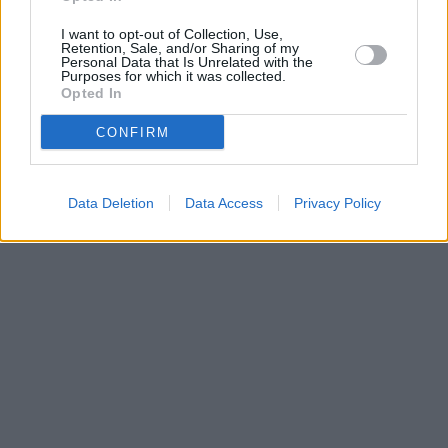
Parabola.cz
- web o satelitní, terestrické a kabelové televizi, © 2000–202
I want to opt-out of Collection, Use,
•
O webu parabola.cz
•
O souborech cookies
•
Inzerce
•
Kontakt
Retention, Sale, and/or Sharing of my
•
Dovolená u moře
•
Bazény
Personal Data that Is Unrelated with the
Purposes for which it was collected.
Opted In
CONFIRM
Data Deletion
Data Access
Privacy Policy