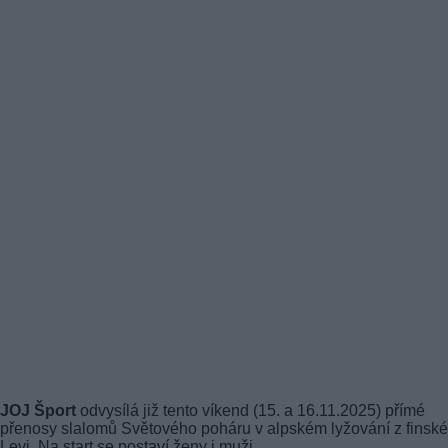
JOJ Šport
odvysílá již tento víkend (15. a 16.11.2025) přímé
přenosy slalomů Světového poháru v alpském lyžování z finsk
Levi. Na start se postaví ženy i muži.