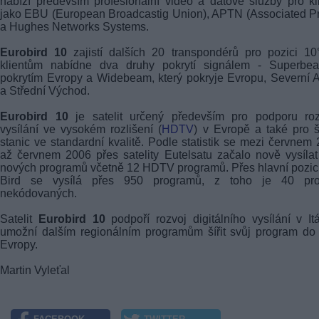
nabízí především profesionální video a datové služby pro kl
jako EBU (European Broadcastig Union), APTN (Associated P
a Hughes Networks Systems.
Eurobird 10
zajistí dalších 20 transpondérů pro pozici 1
klientům nabídne dva druhy pokrytí signálem - Superbe
pokrytím Evropy a Widebeam, který pokryje Evropu, Severní A
a Střední Východ.
Eurobird 10
je satelit určený především pro podporu roz
vysílání ve vysokém rozlišení (
HDTV
) v Evropě a také pro š
stanic ve standardní kvalitě. Podle statistik se mezi červnem
až červnem 2006 přes satelity Eutelsatu začalo nově vysíla
nových programů včetně 12 HDTV programů. Přes hlavní pozic
Bird se vysílá přes 950 programů, z toho je 40 pro
nekódovaných.
Satelit
Eurobird 10
podpoří rozvoj digitálního vysílání v Itá
umožní dalším regionálním programům šířit svůj program do
Evropy.
Martin Vyleťal