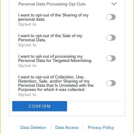
... další nabídky zaměstnání
Personal Data Processing Opt Outs
I want to opt-out of the Sharing of my
personal data.
Vybrané články
Opted In
I want to opt-out of the Sale of my
Personal Data.
Opted In
I want to opt-out of processing my
Personal Data for Targeted Advertising.
Opted In
Prima sport - co nabídne v prvním
Kdy a kde bude Prima sport k
I want to opt-out of Collection, Use,
vysílacím týdnu
naladění na Skylinku
Retention, Sale, and/or Sharing of my
Personal Data that Is Unrelated with the
Purposes for which it was collected.
Opted In
Parabola.cz
- web o satelitní, terestrické a kabelové televizi, © 2000–202
•
O webu parabola.cz
•
O souborech cookies
•
Inzerce
•
Kontakt
CONFIRM
•
Dovolená u moře
•
Bazény
Data Deletion
Data Access
Privacy Policy