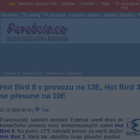
Tipy:
Sweet.tv slevový kód
Skylink
freeSAT
Telly
TV srovnávač
T/T2
Přehledy
ČS pakety
TV program
Vysílače
Galerie
Satelity
Katalog
P
Parabola.cz
Sobota, 8. srpna 2026, svátek má Soběslav
Hot Bird 8 v provozu na 13E, Hot Bird 
se přesune na 10E
03.10.2006 09:42
|
Tisk
Francouzský satelitní operátor Eutelsat uvedl dnes do
komerčního provozu nový telekomunikační satelit
Hot
Bird 8
. Na pozici 13°E nahradil provoz za starší družici
Hot Bird 3
, která tak ukončila svoje původní poslání -