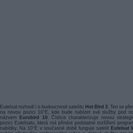
Eutelsat rozhodl i o budoucnosti satelitu
Hot Bird 3
. Ten se př
na novou pozici 10°E, kde bude nabízet své služby pod n
názvem
Eurobird 10
. Číslice charakterizuje novou strateg
pozici Eutelsatu, která má přinést podstatné rozšíření progr
nabídky. Na 10°E v současné době funguje satelit
Eutelsat