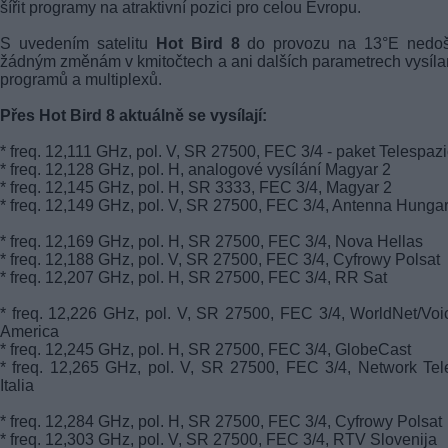
šířit programy na atraktivní pozici pro celou Evropu.
S uvedením satelitu
Hot Bird 8
do provozu na 13°E nedoš
žádným změnám v kmitočtech a ani dalších parametrech vysíl
programů a multiplexů.
Přes Hot Bird 8 aktuálně se vysílají:
* freq. 12,111 GHz, pol. V, SR 27500, FEC 3/4 - paket Telespaz
* freq. 12,128 GHz, pol. H, analogové vysílání Magyar 2
* freq. 12,145 GHz, pol. H, SR 3333, FEC 3/4, Magyar 2
* freq. 12,149 GHz, pol. V, SR 27500, FEC 3/4, Antenna Hungar
* freq. 12,169 GHz, pol. H, SR 27500, FEC 3/4, Nova Hellas
* freq. 12,188 GHz, pol. V, SR 27500, FEC 3/4, Cyfrowy Polsat
* freq. 12,207 GHz, pol. H, SR 27500, FEC 3/4, RR Sat
* freq. 12,226 GHz, pol. V, SR 27500, FEC 3/4, WorldNet/Voi
America
* freq. 12,245 GHz, pol. H, SR 27500, FEC 3/4, GlobeCast
* freq. 12,265 GHz, pol. V, SR 27500, FEC 3/4, Network Tel
Italia
* freq. 12,284 GHz, pol. H, SR 27500, FEC 3/4, Cyfrowy Polsat
* freq. 12,303 GHz, pol. V, SR 27500, FEC 3/4, RTV Slovenija