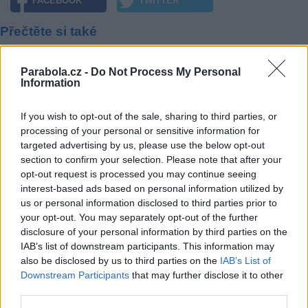
FACEBOOK
TWITTER
Přečtěte si také
Satelit LMI 1 dostal nový název ABS 1
Parabola.cz -
Do Not Process My Personal
Raketa Proton vynesla satelit Hot Bird 8
Information
Satelit Astra 1C ukončil provoz na pozici 19,2°E
Reklama
If you wish to opt-out of the sale, sharing to third parties, or
processing of your personal or sensitive information for
Pracovní nabídky
targeted advertising by us, please use the below opt-out
section to confirm your selection. Please note that after your
07.08.2026 -
Bosch Powertrain s.r.o. Jihlava • linkový střídač • mzda
opt-out request is processed you may continue seeing
48.400 Kč • příspěvek na ubytování (Jihlava, okres Jihlava)
interest-based ads based on personal information utilized by
07.08.2026 -
Bosch Powertrain s.r.o. Jihlava • obsluha CNC strojů • 
us or personal information disclosed to third parties prior to
48.400 Kč • náborový bonus 50.000 Kč • příspěvek na ubytování (Jihl
okres Jihlava)
your opt-out. You may separately opt-out of the further
07.08.2026 -
Specialista pro elektronická zařízení údržby (m/ž) (tř. Vá
disclosure of your personal information by third parties on the
Klementa 869, Mladá Boleslav II)
IAB’s list of downstream participants. This information may
06.08.2026 -
Bosch Powertrain s.r.o. Jihlava • CNC operátor• mzda 48
also be disclosed by us to third parties on the
IAB’s List of
Kč • náborový bonus 50.000 Kč • příspěvek na ubytování (Jihlava, ok
Jihlava)
Downstream Participants
that may further disclose it to other
06.08.2026 -
Bosch Powertrain s.r.o. • montážní dělník • mzda 44.700
third parties.
týdenní zálohy na mzdu 2.000 Kč (Jihlava, okres Jihlava)