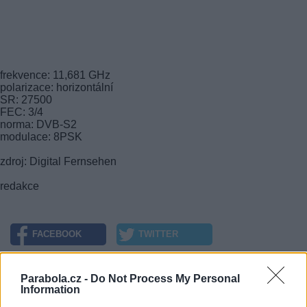
frekvence: 11,681 GHz
polarizace: horizontální
SR: 27500
FEC: 3/4
norma: DVB-S2
modulace: 8PSK
zdroj: Digital Fernsehen
redakce
FACEBOOK
TWITTER
Přečtěte si také
Parabola.cz -
Do Not Process My Personal
Information
Slovenské FUN rádio vysílá FTA z Astry 3B
Mutace rádia Europa 2 na satelitu Astra 3B