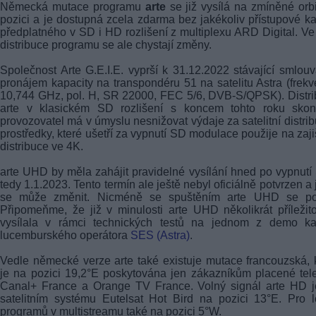
Německá mutace programu
arte
se již vysílá na zmíněné orbi
pozici a je dostupná zcela zdarma bez jakékoliv přístupové ka
předplatného v SD i HD rozlišení z multiplexu ARD Digital. Ve
distribuce programu se ale chystají změny.
Společnost Arte G.E.I.E. vyprší k 31.12.2022 stávající smlou
pronájem kapacity na transpondéru 51 na satelitu Astra (frek
10,744 GHz, pol. H, SR 22000, FEC 5/6, DVB-S/QPSK). Distr
arte v klasickém SD rozlišení s koncem tohto roku skon
provozovatel má v úmyslu nesnižovat výdaje za satelitní distrib
prostředky, které ušetří za vypnutí SD modulace použije na zaji
distribuce ve 4K.
arte UHD by měla zahájit pravidelné vysílání hned po vypnutí
tedy 1.1.2023. Tento termín ale ještě nebyl oficiálně potvrzen a 
se může změnit. Nicméně se spuštěním arte UHD se poč
Připomeňme, že již v minulosti arte UHD několikrát příležit
vysílala v rámci technických testů na jednom z demo ka
lucemburského operátora
SES (Astra)
.
Vedle německé verze arte také existuje mutace francouzská, 
je na pozici 19,2°E poskytována jen zákazníkům placené tel
Canal+ France a Orange TV France. Volný signál arte HD j
satelitním systému Eutelsat Hot Bird na pozici 13°E. Pro 
programů v multistreamu také na pozici 5°W.