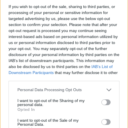
46E: CBC Sport HD a další ázerbájdžánské tv z nových parametrů
If you wish to opt-out of the sale, sharing to third parties, or
processing of your personal or sensitive information for
Reklama
targeted advertising by us, please use the below opt-out
section to confirm your selection. Please note that after your
Pracovní nabídky
opt-out request is processed you may continue seeing
interest-based ads based on personal information utilized by
07.08.2026 -
Bosch Powertrain s.r.o. Jihlava • linkový střídač • mzda
us or personal information disclosed to third parties prior to
48.400 Kč • příspěvek na ubytování (Jihlava, okres Jihlava)
your opt-out. You may separately opt-out of the further
07.08.2026 -
Bosch Powertrain s.r.o. Jihlava • obsluha CNC strojů • 
48.400 Kč • náborový bonus 50.000 Kč • příspěvek na ubytování (Jihl
disclosure of your personal information by third parties on the
okres Jihlava)
IAB’s list of downstream participants. This information may
06.08.2026 -
Bosch Powertrain s.r.o. Jihlava • CNC operátor• mzda 48
also be disclosed by us to third parties on the
IAB’s List of
Kč • náborový bonus 50.000 Kč • příspěvek na ubytování (Jihlava, ok
Downstream Participants
that may further disclose it to other
Jihlava)
third parties.
06.08.2026 -
Bosch Powertrain s.r.o. • montážní dělník • mzda 44.700
týdenní zálohy na mzdu 2.000 Kč (Jihlava, okres Jihlava)
06.08.2026 -
Bosch Powertrain s.r.o. Jihlava • práce ve skladu • mzda
Personal Data Processing Opt Outs
48.400 Kč • náborový bonus 50.000 Kč • ubytování (Jihlava, okres Jih
... další nabídky zaměstnání
I want to opt-out of the Sharing of my
personal data.
Opted In
Vybrané články
I want to opt-out of the Sale of my
Personal Data.