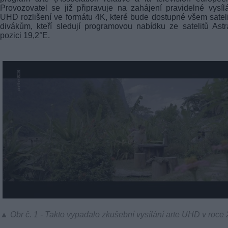
Provozovatel se již připravuje na zahájení pravidelné vysíl
UHD rozlišení ve formátu 4K, které bude dostupné všem satel
divákům, kteří sledují programovou nabídku ze satelitů Ast
pozici 19,2°E.
▲ Obr č. 1 - Takto vypadalo zkušební vysílání arte UHD v roce