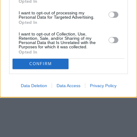
Opted In
I want to opt-out of processing my
Personal Data for Targeted Advertising.
Opted In
I want to opt-out of Collection, Use,
Retention, Sale, and/or Sharing of my
Personal Data that Is Unrelated with the
Prima sport - co nabídne v prvním
Kdy a kde bude Prima sport k
Purposes for which it was collected.
vysílacím týdnu
naladění na Skylinku
Opted In
CONFIRM
Parabola.cz
- web o satelitní, terestrické a kabelové televizi, © 2000–202
•
O webu parabola.cz
•
O souborech cookies
•
Inzerce
•
Kontakt
•
Dovolená u moře
•
Bazény
Data Deletion
Data Access
Privacy Policy