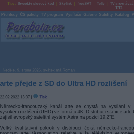
Tipy:
Sweet.tv slevový kód
Skylink
freeSAT
Telly
TV srovnávač
T/T2
Přehledy
ČS pakety
TV program
Vysílače
Galerie
Satelity
Katalog
P
Parabola.cz
Neděle, 9. srpna 2026, svátek má Roman
arte přejde z SD do Ultra HD rozlišení
22.02.2022 13:37
|
Tisk
Německo-francouzský kanál arte se chystá na vysílání v U
vysokém rozlišení (UHD) ve formátu 4K. Distribuci stanice art
zajistí evropský satelitní systém Astra na pozici 19,2°E.
Velký kvalitativní pokrok v distribuci čeká německo-franco
program arte (Association relative a la télévision europée