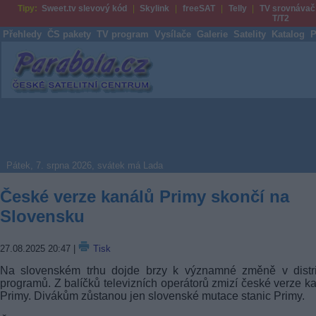
Tipy:
Sweet.tv slevový kód
Skylink
freeSAT
Telly
TV srovnávač
T/T2
Přehledy
ČS pakety
TV program
Vysílače
Galerie
Satelity
Katalog
P
Parabola.cz
Pátek, 7. srpna 2026, svátek má Lada
České verze kanálů Primy skončí na
Slovensku
27.08.2025 20:47
|
Tisk
Na slovenském trhu dojde brzy k významné změně v distri
programů. Z balíčků televizních operátorů zmizí české verze k
Primy. Divákům zůstanou jen slovenské mutace stanic Primy.