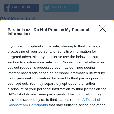
FACEBOOK
TWITTER
Přečtěte si také
Parabola.cz -
Do Not Process My Personal
Gold Impuls - programová novinka v celoplošné DAB síti
Information
RTI cz se rozšiřuje o Rádio Čas
Prima KRIMI SK odstartuje doku seriálem Prvních 48 hodin
If you wish to opt-out of the sale, sharing to third parties, or
Reklama
processing of your personal or sensitive information for
targeted advertising by us, please use the below opt-out
Pracovní nabídky
section to confirm your selection. Please note that after your
opt-out request is processed you may continue seeing
06.08.2026 -
Bosch Powertrain s.r.o. Jihlava • CNC operátor• mzda 48
interest-based ads based on personal information utilized by
Kč • náborový bonus 50.000 Kč • příspěvek na ubytování (Jihlava, ok
Jihlava)
us or personal information disclosed to third parties prior to
06.08.2026 -
Bosch Powertrain s.r.o. • montážní dělník • mzda 44.700
your opt-out. You may separately opt-out of the further
týdenní zálohy na mzdu 2.000 Kč (Jihlava, okres Jihlava)
disclosure of your personal information by third parties on the
06.08.2026 -
Bosch Powertrain s.r.o. Jihlava • práce ve skladu • mzda
IAB’s list of downstream participants. This information may
48.400 Kč • náborový bonus 50.000 Kč • ubytování (Jihlava, okres Jih
also be disclosed by us to third parties on the
IAB’s List of
06.08.2026 -
Bosch Powertrain s.r.o. Jihlava • střídač • mzda 48.400 
příspěvek na ubytování (Jihlava, okres Jihlava)
Downstream Participants
that may further disclose it to other
06.08.2026 -
Bosch Powertrain s.r.o. • seřizování strojů • mzda 48.400
third parties.
náborový bonus 100.000 Kč • ubytování (Jihlava, okres Jihlava)