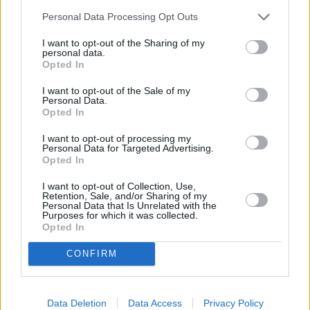
... další nabídky zaměstnání
Personal Data Processing Opt Outs
I want to opt-out of the Sharing of my
personal data.
Vybrané články
Opted In
I want to opt-out of the Sale of my
Personal Data.
Opted In
I want to opt-out of processing my
Personal Data for Targeted Advertising.
Opted In
Prima sport - co nabídne v prvním
Kdy a kde bude Prima sport k
I want to opt-out of Collection, Use,
vysílacím týdnu
naladění na Skylinku
Retention, Sale, and/or Sharing of my
Personal Data that Is Unrelated with the
Purposes for which it was collected.
Opted In
Parabola.cz
- web o satelitní, terestrické a kabelové televizi, © 2000–202
•
O webu parabola.cz
•
O souborech cookies
•
Inzerce
•
Kontakt
CONFIRM
•
Dovolená u moře
•
Bazény
Data Deletion
Data Access
Privacy Policy