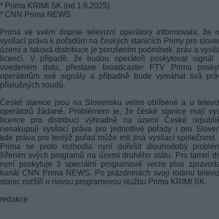
* Prima KRIMI SK (od 1.9.2025)
* CNN Prima NEWS
Prima ve svém dopise televizní operátory informovala, že
vysílací práva k pořadům na českých stanicích Primy pro slov
území a taková distribuce je porušením podmínek, práv a vysíl
licencí. V případě, že budou operátoři poskytovat signál
uvedeném datu, přestane broadcaster FTV Prima poskyt
operátorům své signály a případně bude vymáhat svá prá
příslušných soudů.
České stanice jsou na Slovensku velmi oblíbené a u televi
operátorů žádané. Problémem je, že české stanice mají vys
licence pro distribuci výhradně na území České republi
nenakupují vysílací práva pro jednotlivé pořady i pro Slove
kde práva pro tentýž pořad může mít jiná vysílací společnost
Prima se proto rozhodla nyní dořešit dlouhodobý problé
šířením svých programů na území druhého státu. Pro tamní d
nyní poskytuje 3 speciální programové verze plus zpravod
kanál CNN Prima NEWS. Po prázdninách svoji rodinu televi
stanic rozšíří o novou programovou službu Prima KRIMI SK.
redakce