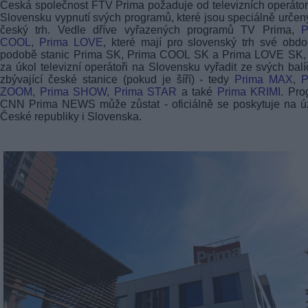
Česká společnost FTV Prima požaduje od televizních operáto
Slovensku vypnutí svých programů, které jsou speciálně určen
český trh. Vedle dříve vyřazených programů TV Prima,
P
COOL
,
Prima LOVE
, které mají pro slovenský trh své obd
podobě stanic Prima SK, Prima COOL SK a Prima LOVE SK, 
za úkol televizní operátoři na Slovensku vyřadit ze svých balí
zbývající české stanice (pokud je šíří) - tedy
Prima MAX
,
P
ZOOM
,
Prima SHOW
,
Prima STAR
a také
Prima KRIMI
. Pr
CNN Prima NEWS může zůstat - oficiálně se poskytuje na ú
České republiky i Slovenska.