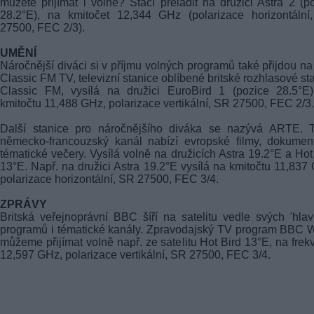
můžete přijímat i volně? Stačí přeladit na družici Astra 2 (p
28.2°E), na kmitočet 12,344 GHz (polarizace horizontální
27500, FEC 2/3).
UMĚNÍ
Náročnější diváci si v příjmu volných programů také přijdou na
Classic FM TV, televizní stanice oblíbené britské rozhlasové st
Classic FM, vysílá na družici EuroBird 1 (pozice 28.5°E)
kmitočtu 11,488 GHz, polarizace vertikální, SR 27500, FEC 2/3.
Další stanice pro náročnějšího diváka se nazývá ARTE. T
německo-francouzský kanál nabízí evropské filmy, dokumen
tématické večery. Vysílá volně na družicích Astra 19.2°E a Hot
13°E. Např. na družici Astra 19.2°E vysílá na kmitočtu 11,837
polarizace horizontální, SR 27500, FEC 3/4.
ZPRÁVY
Britská veřejnoprávní BBC šíří na satelitu vedle svých 'hlav
programů i tématické kanály. Zpravodajský TV program BBC 
můžeme přijímat volně např. ze satelitu Hot Bird 13°E, na frek
12,597 GHz, polarizace vertikální, SR 27500, FEC 3/4.