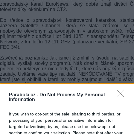
zpravodajský kanál EuroNews, který dobře znají diváci Č
televize díky 'okénkům' na ČT2.
Do třetice o zpravodajství: kontroverzní katarskou stani
Jazeera Satellite Channel, která se stala známou se 
neobvykle otevřeným zpravodajstvím v arabském světě, mů
přijímat taktéž z družice Hot Bird 13°E, z transpondéru Teles
Network, z kmitočtu 12,111 GHz (polarizace vertikální, SR 2
FEC 3/4).
Závěrečná poznámka: Jak jsme již zmínili v úvodu, na satelit
digitálu vysílají stovky programů. Náš dnešní článek upozorn
příjem jen některých z nich, tedy těch, které nás nějakým způ
zaujaly. Uvítáme vaše tipy na další NEKÓDOVANÉ TV progr
které jste si oblíbili a které by mohly zaujmout i další diváky
poznatky můžete vložit do formuláře pod tímto článkem.
Parabola.cz -
Do Not Process My Personal
Parabola.cz
Information
14.11.2003
If you wish to opt-out of the sale, sharing to third parties, or
processing of your personal or sensitive information for
targeted advertising by us, please use the below opt-out
FACEBOOK
TWITTER
section to confirm your selection. Please note that after your