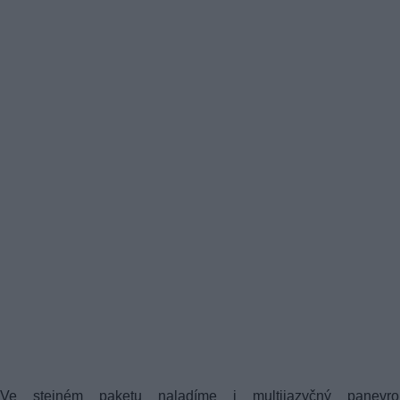
Ve stejném paketu naladíme i multijazyčný panevro