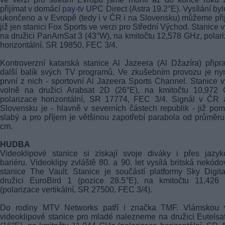
přijímat v domácí
pay-tv
UPC Direct (Astra 19.2°E). Vysílání byl
ukončeno a v Evropě (tedy i v ČR i na Slovensku) můžeme při
již jen stanici Fox Sports ve verzi pro Střední Východ. Stanice v
na družici PanAmSat 3 (43°W), na kmitočtu 12,578 GHz, polar
horizontální, SR 19850, FEC 3/4.
Kontroverzní katarská stanice Al Jazeera (Al Džazíra) připr
další balík svých TV programů. Ve zkušebním provozu je nyn
první z nich - sportovní Al Jazeera Sports Channel. Stanice v
volně na družici Arabsat 2D (26°E), na kmitočtu 10,972 
polarizace horizontální, SR 17774, FEC 3/4. Signál v ČR 
Slovensku je - hlavně v severních částech republik - již po
slabý a pro příjem je většinou zapotřebí parabola od průměr
cm.
HUDBA
Videoklipové stanice si získají svoje diváky i přes jazy
bariéru. Videoklipy zvláště 80. a 90. let vysílá britská nekód
stanice The Vault. Stanice je součástí platformy Sky Digit
družici EuroBird 1 (pozice 28.5°E), na kmitočtu 11,426
(polarizace vertikální, SR 27500, FEC 3/4).
Do rodiny MTV Networks patří i značka TMF. Vlámskou v
videoklipové stanice pro mladé nalezneme na družici Eutels