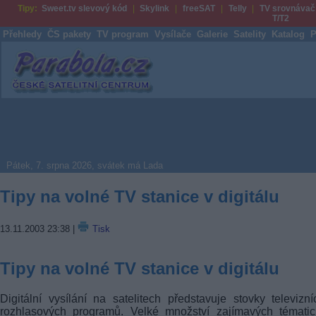
Tipy:
Sweet.tv slevový kód
Skylink
freeSAT
Telly
TV srovnávač
T/T2
Přehledy
ČS pakety
TV program
Vysílače
Galerie
Satelity
Katalog
P
Parabola.cz
Pátek, 7. srpna 2026, svátek má Lada
Tipy na volné TV stanice v digitálu
13.11.2003 23:38
|
Tisk
Tipy na volné TV stanice v digitálu
Digitální vysílání na satelitech představuje stovky televizn
rozhlasových programů. Velké množství zajímavých tématic