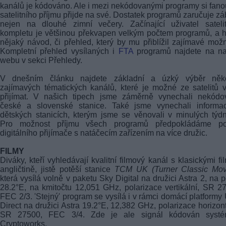
kanálů je kódováno. Ale i mezi nekódovanými programy si fan
satelitního příjmu přijde na své. Dostatek programů zaručuje z
nejen na dlouhé zimní večery. Začínající uživatel sateli
kompletu je většinou překvapen velkým počtem programů, a 
nějaký návod, či přehled, který by mu přiblížil zajímavé možn
Kompletní přehled vysílaných i
FTA
programů najdete na n
webu v sekci Přehledy.
V dnešním článku najdete základní a úzký výběr něko
zajímavých tématických kanálů, které je možné ze satelitů 
přijímat. V našich tipech jsme záměrně vynechali nekódo
české a slovenské stanice. Také jsme vynechali informa
dětských stanicích, kterým jsme se věnovali v minulých týd
Pro možnost příjmu všech programů předpokládáme pou
digitálního přijímače s natáčecím zařízením na více družic.
FILMY
Diváky, kteří vyhledávají kvalitní filmový kanál s klasickými fi
angličtině, jistě potěší stanice
TCM UK (Turner Classic Mov
která vysílá volně v paketu Sky Digital na družici Astra 2, na p
28.2°E, na kmitočtu 12,051 GHz, polarizace vertikální, SR 2
FEC 2/3. 'Stejný' program se vysílá i v rámci domácí platform
Direct na družici Astra 19.2°E, 12,382 GHz, polarizace horizont
SR 27500, FEC 3/4. Zde je ale signál kódován syst
Cryptoworks.