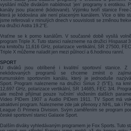
vysílání může divákům nabídnout 'jen' programy s erotikou. 
kanály jsou placené (kódované). Výjimku tvoří stanice Free
která je kódována ale není placeným kanálem. Více o této st
jsme referovali v minulých dnech v souvislosti se změnou frek
na družici Astra 19.2°E.
Vraťme se k porno kanálům. V současné době vysílá volně
program Triple X. Tuto stanici nalezneme na družici Hispasat 
na kmitočtu 11,616 GHz, polarizace vertikální, SR 27500, FEC
Triple X můžeme naladit jen mezi půlnocí a 6.hodinou ranní.
SPORT
U diváků jsou oblíbené i kvalitní sportovní stanice. Z 
nekódovaných programů se chceme zmínit o zajím
rumunském sportovním kanálu, který je jednoduše nazýv
Sport. Program nalezneme na družici Sirius 2 (5°E), na kmi
12,697 GHz, polarizace vertikální, SR 14685, FEC 3/4. Progr
ale možné přijímat pouze 'ručním' vložením dalších parame
Video PIDem 1907 a Audio PIDem 1911. TV Sport má vsk
atraktivní program. Nalezneme zde jak přenosy z NHL, tak i Pr
League či Primera Division. Svým zaměřením se program po
české sportovní stanici Galaxie Sport.
Dalším diváky vyhledávaným programem je Fox Sports. Tuto st
ve verzi pro střední Evropu jsme mohli až do konce roku 