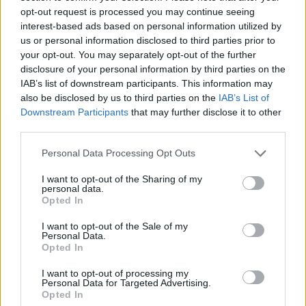
opt-out request is processed you may continue seeing
Přečtěte si také
interest-based ads based on personal information utilized by
us or personal information disclosed to third parties prior to
Porno kanál Free-XTV mění transpondér
your opt-out. You may separately opt-out of the further
Nekódované kanály Xtra Music
disclosure of your personal information by third parties on the
TV JOJ kóduje a tím ztrácí diváky
IAB’s list of downstream participants. This information may
Reklama
also be disclosed by us to third parties on the
IAB’s List of
Downstream Participants
that may further disclose it to other
Pracovní nabídky
third parties.
06.08.2026 -
Personal Data Processing Opt Outs
Bosch Powertrain s.r.o. Jihlava • CNC operátor• mzda 48
Kč • náborový bonus 50.000 Kč • příspěvek na ubytování (Jihlava, ok
Jihlava)
I want to opt-out of the Sharing of my
06.08.2026 -
Bosch Powertrain s.r.o. • montážní dělník • mzda 44.700
personal data.
týdenní zálohy na mzdu 2.000 Kč (Jihlava, okres Jihlava)
Opted In
06.08.2026 -
Bosch Powertrain s.r.o. Jihlava • práce ve skladu • mzda
48.400 Kč • náborový bonus 50.000 Kč • ubytování (Jihlava, okres Jih
I want to opt-out of the Sale of my
06.08.2026 -
Bosch Powertrain s.r.o. Jihlava • střídač • mzda 48.400 
Personal Data.
příspěvek na ubytování (Jihlava, okres Jihlava)
Opted In
06.08.2026 -
Bosch Powertrain s.r.o. • seřizování strojů • mzda 48.400
náborový bonus 100.000 Kč • ubytování (Jihlava, okres Jihlava)
I want to opt-out of processing my
Personal Data for Targeted Advertising.
... další nabídky zaměstnání
Opted In