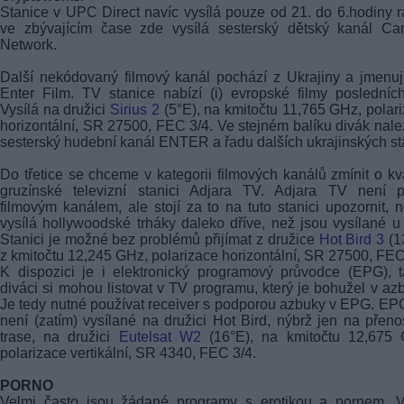
Stanice v UPC Direct navíc vysílá pouze od 21. do 6.hodiny r
ve zbývajícím čase zde vysílá sesterský dětský kanál Car
Network.
Další nekódovaný filmový kanál pochází z Ukrajiny a jmenu
Enter Film. TV stanice nabízí (i) evropské filmy posledních
Vysílá na družici
Sirius 2
(5°E), na kmitočtu 11,765 GHz, polar
horizontální, SR 27500, FEC 3/4. Ve stejném balíku divák nale
sesterský hudební kanál ENTER a řadu dalších ukrajinských st
Do třetice se chceme v kategorii filmových kanálů zmínit o kva
gruzínské televizní stanici Adjara TV. Adjara TV není p
filmovým kanálem, ale stojí za to na tuto stanici upozornit, 
vysílá hollywoodské trháky daleko dříve, než jsou vysílané u
Stanici je možné bez problémů přijímat z družice
Hot Bird 3
(1
z kmitočtu 12,245 GHz, polarizace horizontální, SR 27500, FEC
K dispozici je i elektronický programový průvodce (EPG), 
diváci si mohou listovat v TV programu, který je bohužel v az
Je tedy nutné používat receiver s podporou azbuky v EPG. EP
není (zatím) vysílané na družici Hot Bird, nýbrž jen na přen
trase, na družici
Eutelsat W2
(16°E), na kmitočtu 12,675 
polarizace vertikální, SR 4340, FEC 3/4.
PORNO
Velmi často jsou žádané programy s erotikou a pornem. V