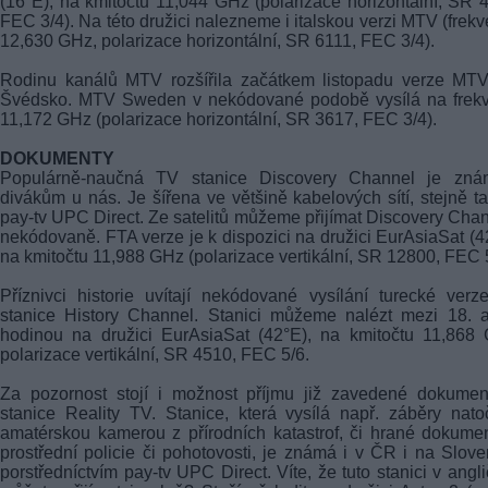
(16°E), na kmitočtu 11,044 GHz (polarizace horizontální, SR 
FEC 3/4). Na této družici nalezneme i italskou verzi MTV (frek
12,630 GHz, polarizace horizontální, SR 6111, FEC 3/4).
Rodinu kanálů MTV rozšířila začátkem listopadu verze MTV
Švédsko. MTV Sweden v nekódované podobě vysílá na frekv
11,172 GHz (polarizace horizontální, SR 3617, FEC 3/4).
DOKUMENTY
Populárně-naučná TV stanice Discovery Channel je zná
divákům u nás. Je šířena ve většině kabelových sítí, stejně ta
pay-tv UPC Direct. Ze satelitů můžeme přijímat Discovery Chan
nekódovaně. FTA verze je k dispozici na družici EurAsiaSat (4
na kmitočtu 11,988 GHz (polarizace vertikální, SR 12800, FEC 5
Příznivci historie uvítají nekódované vysílání turecké ver
stanice History Channel. Stanici můžeme nalézt mezi 18. 
hodinou na družici EurAsiaSat (42°E), na kmitočtu 11,868
polarizace vertikální, SR 4510, FEC 5/6.
Za pozornost stojí i možnost příjmu již zavedené dokumen
stanice Reality TV. Stanice, která vysílá např. záběry nat
amatérskou kamerou z přírodních katastrof, či hrané dokume
prostřední policie či pohotovosti, je známá i v ČR i na Slov
porstředníctvím pay-tv UPC Direct. Víte, že tuto stanici v angli