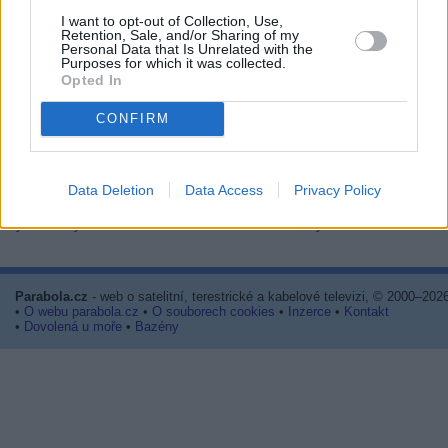
I want to opt-out of Collection, Use,
Vybrané články
Retention, Sale, and/or Sharing of my
Personal Data that Is Unrelated with the
Purposes for which it was collected.
Opted In
CONFIRM
Data Deletion
Data Access
Privacy Policy
Prima sport - co nabídne v prvním
Kdy a kde bude Prima sport k
vysílacím týdnu
naladění na Skylinku
Parabola.cz
- web o satelitní, terestrické a kabelové televizi, © 2000–202
•
O webu parabola.cz
•
O souborech cookies
•
Inzerce
•
Kontakt
•
Dovolená u moře
•
Bazény