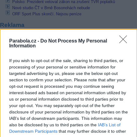
Polsko: Prezident vetoval zákon na zrušení TVR poplatků
Nové studio ČT v Brně Bosonohách nebude
ORF Sport Plus skončí. Nejsou peníze
Reklama
Pracovní nabídky
Parabola.cz -
Do Not Process My Personal
Information
07.08.2026 -
Bosch Powertrain s.r.o. Jihlava • linkový střídač • mzda
48.400 Kč • příspěvek na ubytování (Jihlava, okres Jihlava)
If you wish to opt-out of the sale, sharing to third parties, or
07.08.2026 -
Bosch Powertrain s.r.o. Jihlava • obsluha CNC strojů • 
48.400 Kč • náborový bonus 50.000 Kč • příspěvek na ubytování (Jihl
processing of your personal or sensitive information for
okres Jihlava)
targeted advertising by us, please use the below opt-out
07.08.2026 -
Specialista pro elektronická zařízení údržby (m/ž) (tř. Vá
section to confirm your selection. Please note that after your
Klementa 869, Mladá Boleslav II)
opt-out request is processed you may continue seeing
06.08.2026 -
Bosch Powertrain s.r.o. Jihlava • CNC operátor• mzda 48
Kč • náborový bonus 50.000 Kč • příspěvek na ubytování (Jihlava, ok
interest-based ads based on personal information utilized by
Jihlava)
us or personal information disclosed to third parties prior to
06.08.2026 -
Bosch Powertrain s.r.o. • montážní dělník • mzda 44.700
your opt-out. You may separately opt-out of the further
týdenní zálohy na mzdu 2.000 Kč (Jihlava, okres Jihlava)
disclosure of your personal information by third parties on the
... další nabídky zaměstnání
IAB’s list of downstream participants. This information may
also be disclosed by us to third parties on the
IAB’s List of
Downstream Participants
that may further disclose it to other
Vybrané články