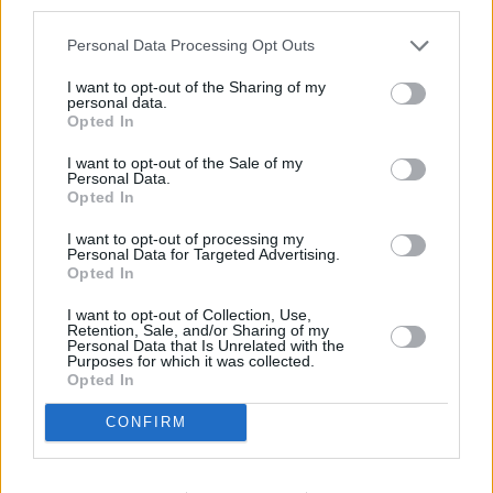
third parties.
Personal Data Processing Opt Outs
I want to opt-out of the Sharing of my
personal data.
Opted In
I want to opt-out of the Sale of my
Personal Data.
Prima sport - co nabídne v prvním
Kdy a kde bude Prima sport k
Opted In
vysílacím týdnu
naladění na Skylinku
I want to opt-out of processing my
Personal Data for Targeted Advertising.
Opted In
Parabola.cz
- web o satelitní, terestrické a kabelové televizi, © 2000–202
•
O webu parabola.cz
•
O souborech cookies
•
Inzerce
•
Kontakt
•
Dovolená u moře
•
Bazény
I want to opt-out of Collection, Use,
Retention, Sale, and/or Sharing of my
Personal Data that Is Unrelated with the
Purposes for which it was collected.
Opted In
CONFIRM