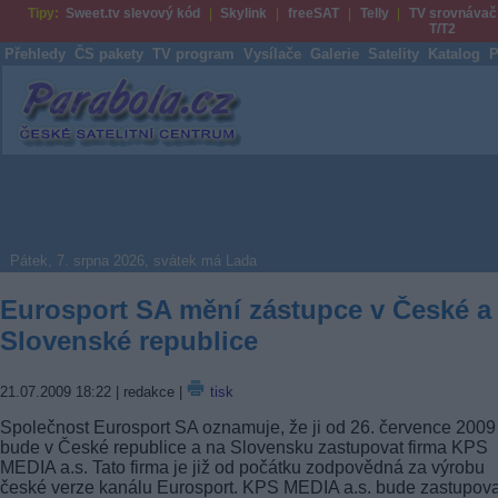
Tipy:
Sweet.tv slevový kód
Skylink
freeSAT
Telly
TV srovnávač
T/T2
Přehledy
ČS pakety
TV program
Vysílače
Galerie
Satelity
Katalog
P
Parabola.cz
Pátek, 7. srpna 2026, svátek má Lada
Eurosport SA mění zástupce v České a
Slovenské republice
21.07.2009 18:22
| redakce |
tisk
Společnost Eurosport SA oznamuje, že ji od 26. července 2009
bude v České republice a na Slovensku zastupovat firma KPS
MEDIA a.s. Tato firma je již od počátku zodpovědná za výrobu
české verze kanálu Eurosport. KPS MEDIA a.s. bude zastupova