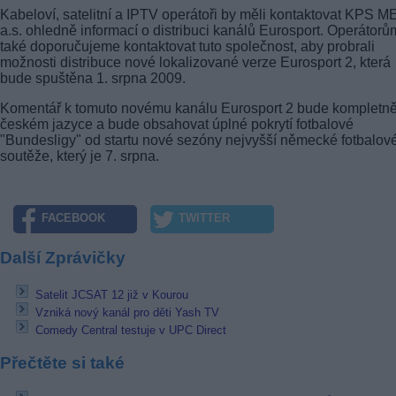
Kabeloví, satelitní a IPTV operátoři by měli kontaktovat KPS 
a.s. ohledně informací o distribuci kanálů Eurosport. Operátorů
také doporučujeme kontaktovat tuto společnost, aby probrali
možnosti distribuce nové lokalizované verze Eurosport 2, která
bude spuštěna 1. srpna 2009.
Komentář k tomuto novému kanálu Eurosport 2 bude kompletně
českém jazyce a bude obsahovat úplné pokrytí fotbalové
"Bundesligy" od startu nové sezóny nejvyšší německé fotbalov
soutěže, který je 7. srpna.
FACEBOOK
TWITTER
Další Zprávičky
Satelit JCSAT 12 již v Kourou
Vzniká nový kanál pro děti Yash TV
Comedy Central testuje v UPC Direct
Přečtěte si také