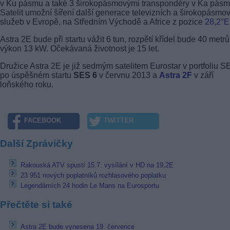
v Ku pásmu a také 3 širokopásmovými transpondéry v Ka pásm
Satelit umožní šíření další generace televizních a širokopásmo
služeb v Evropě, na Středním Východě a Africe z pozice
28,2°E
Astra 2E bude při startu vážit 6 tun, rozpětí křídel bude 40 metrů
výkon 13 kW. Očekávaná životnost je 15 let.
Družice Astra 2E je již sedmým satelitem Eurostar v portfoliu S
po úspěšném startu
SES 6
v červnu 2013 a
Astra 2F
v září
loňského roku.
FACEBOOK
TWITTER
Další Zprávičky
Rakouská ATV spustí 15.7. vysílání v HD na 19,2E
23 951 nových poplatníků rozhlasového poplatku
Legendárních 24 hodin Le Mans na Eurosportu
Přečtěte si také
Astra 2E bude vynesena 19. července