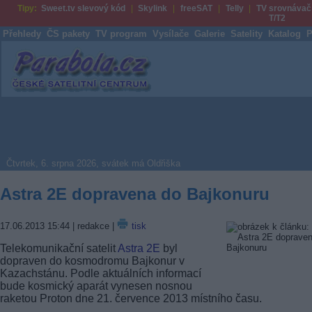
Tipy:
Sweet.tv slevový kód
Skylink
freeSAT
Telly
TV srovnávač
T/T2
Přehledy
ČS pakety
TV program
Vysílače
Galerie
Satelity
Katalog
P
Parabola.cz
Čtvrtek, 6. srpna 2026, svátek má Oldřiška
Astra 2E dopravena do Bajkonuru
17.06.2013 15:44
| redakce |
tisk
Telekomunikační satelit
Astra 2E
byl
dopraven do kosmodromu Bajkonur v
Kazachstánu. Podle aktuálních informací
bude kosmický aparát vynesen nosnou
raketou Proton dne 21. července 2013 místního času.