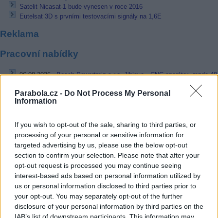
Satelit Nicasat-1 bude vynesen v roce 2016
Eutelsat 3D s prvními testovacími signály na 1,6E
Reklama
Pracovní nabídky
06.08.2026 -
Bosch Powertrain s.r.o. Jihlava • CNC operátor• mzda 48
Kč • náborový bonus 50.000 Kč • příspěvek na ubytování (Jihlava, ok
Jihlava)
Parabola.cz -
Do Not Process My Personal
06.08.2026 -
Bosch Powertrain s.r.o. • montážní dělník • mzda 44.700
Information
týdenní zálohy na mzdu 2.000 Kč (Jihlava, okres Jihlava)
06.08.2026 -
Bosch Powertrain s.r.o. Jihlava • práce ve skladu • mzda
48.400 Kč • náborový bonus 50.000 Kč • ubytování (Jihlava, okres Jih
If you wish to opt-out of the sale, sharing to third parties, or
06.08.2026 -
Bosch Powertrain s.r.o. Jihlava • střídač • mzda 48.400 
processing of your personal or sensitive information for
příspěvek na ubytování (Jihlava, okres Jihlava)
targeted advertising by us, please use the below opt-out
06.08.2026 -
Bosch Powertrain s.r.o. • seřizování strojů • mzda 48.400
section to confirm your selection. Please note that after your
náborový bonus 100.000 Kč • ubytování (Jihlava, okres Jihlava)
opt-out request is processed you may continue seeing
... další nabídky zaměstnání
interest-based ads based on personal information utilized by
us or personal information disclosed to third parties prior to
your opt-out. You may separately opt-out of the further
Vybrané články
disclosure of your personal information by third parties on the
IAB’s list of downstream participants. This information may