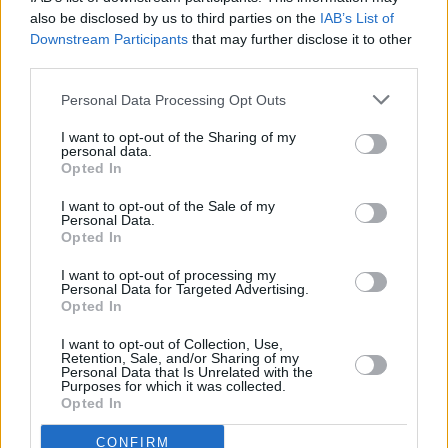
also be disclosed by us to third parties on the
IAB’s List of
Downstream Participants
that may further disclose it to other
third parties.
Personal Data Processing Opt Outs
I want to opt-out of the Sharing of my
Prima sport - co nabídne v prvním
Kdy a kde bude Prima sport k
personal data.
vysílacím týdnu
naladění na Skylinku
Opted In
I want to opt-out of the Sale of my
Personal Data.
Opted In
I want to opt-out of processing my
Personal Data for Targeted Advertising.
Opted In
Parabola.cz
- web o satelitní, terestrické a kabelové televizi, © 2000–202
•
O webu parabola.cz
•
O souborech cookies
•
Inzerce
•
Kontakt
I want to opt-out of Collection, Use,
•
Dovolená u moře
•
Bazény
Retention, Sale, and/or Sharing of my
Personal Data that Is Unrelated with the
Purposes for which it was collected.
Opted In
CONFIRM