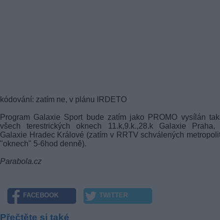
kódování: zatím ne, v plánu IRDETO
Program Galaxie Sport bude zatím jako PROMO vysílán tak
všech terestrických oknech 11.k,9.k.,28.k Galaxie Praha,
Galaxie Hradec Králové (zatím v RRTV schválených metropoli
"oknech" 5-6hod denně).
Parabola.cz
FACEBOOK
TWITTER
Přečtěte si také