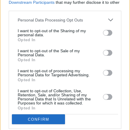
Downstream Participants
that may further disclose it to other
Vybrané články
third parties.
Personal Data Processing Opt Outs
I want to opt-out of the Sharing of my
personal data.
Opted In
I want to opt-out of the Sale of my
Personal Data.
Prima sport - co nabídne v prvním
Kdy a kde bude Prima sport k
Opted In
vysílacím týdnu
naladění na Skylinku
I want to opt-out of processing my
Personal Data for Targeted Advertising.
Opted In
Parabola.cz
- web o satelitní, terestrické a kabelové televizi, © 2000–202
•
O webu parabola.cz
•
O souborech cookies
•
Inzerce
•
Kontakt
I want to opt-out of Collection, Use,
•
Dovolená u moře
•
Bazény
Retention, Sale, and/or Sharing of my
Personal Data that Is Unrelated with the
Purposes for which it was collected.
Opted In
CONFIRM