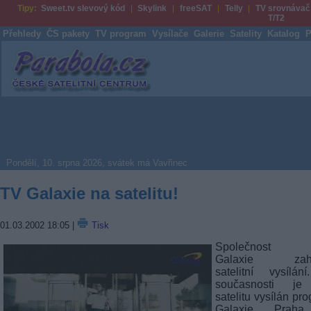
Tipy:
Sweet.tv slevový kód
Skylink
freeSAT
Telly
TV srovnávač
T/T2
Přehledy
ČS pakety
TV program
Vysílače
Galerie
Satelity
Katalog
P
Parabola.cz
Pondělí, 10. srpna 2026, svátek má Vavřinec
TV Galaxie na satelitu!
01.03.2002 18:05
|
Tisk
Společnost 
Galaxie zahá
satelitní vysílán
současnosti j
satelitu vysílán pr
Galaxie Prah