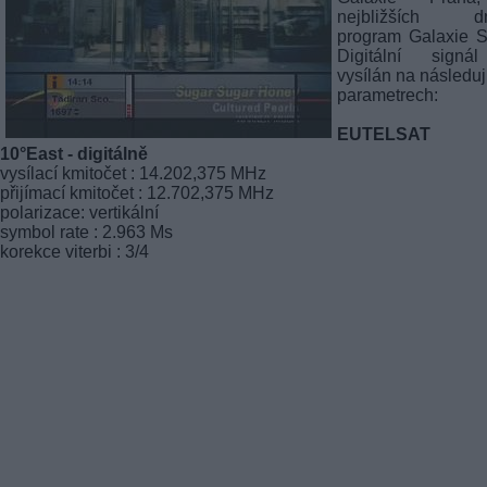
nejbližších d
program Galaxie S
Digitální signá
vysílán na následuj
parametrech:
EUTELSAT
10°East - digitálně
vysílací kmitočet : 14.202,375 MHz
přijímací kmitočet : 12.702,375 MHz
polarizace: vertikální
symbol rate : 2.963 Ms
korekce viterbi : 3/4