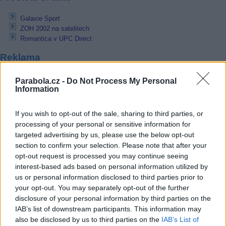
Galaxie Sport
ZOH 2002 na satelitech
Romantica v UPC Direct
Reklama
Pracovní nabídky
Parabola.cz -
Do Not Process My Personal
Information
07.08.2026 -
Bosch Powertrain s.r.o. Jihlava • linkový střídač • mzda
48.400 Kč • příspěvek na ubytování (Jihlava, okres Jihlava)
If you wish to opt-out of the sale, sharing to third parties, or
07.08.2026 -
Bosch Powertrain s.r.o. Jihlava • obsluha CNC strojů • 
processing of your personal or sensitive information for
48.400 Kč • náborový bonus 50.000 Kč • příspěvek na ubytování (Jihl
okres Jihlava)
targeted advertising by us, please use the below opt-out
06.08.2026 -
Bosch Powertrain s.r.o. Jihlava • CNC operátor• mzda 48
section to confirm your selection. Please note that after your
Kč • náborový bonus 50.000 Kč • příspěvek na ubytování (Jihlava, ok
opt-out request is processed you may continue seeing
Jihlava)
interest-based ads based on personal information utilized by
06.08.2026 -
Bosch Powertrain s.r.o. • montážní dělník • mzda 44.700
týdenní zálohy na mzdu 2.000 Kč (Jihlava, okres Jihlava)
us or personal information disclosed to third parties prior to
06.08.2026 -
Bosch Powertrain s.r.o. Jihlava • práce ve skladu • mzda
your opt-out. You may separately opt-out of the further
48.400 Kč • náborový bonus 50.000 Kč • ubytování (Jihlava, okres Jih
disclosure of your personal information by third parties on the
... další nabídky zaměstnání
IAB’s list of downstream participants. This information may
also be disclosed by us to third parties on the
IAB’s List of