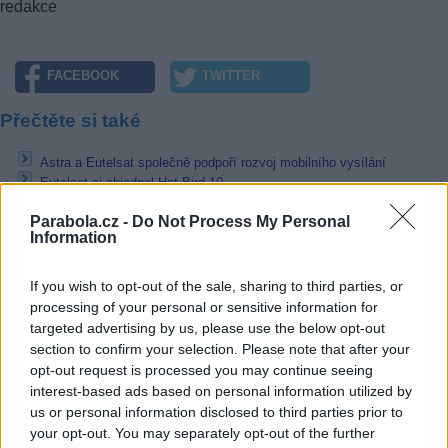
redakce
FACEBOOK
TWITTER
Přečtěte si také
Astra a Eutelsat společně podpoří rozvoj mobilního vysílání
Eutelsat si objednal Hot Bird 10
Hot Bird 8 v provozu na 13E, Hot Bird 3 se přesune na 10E
Parabola.cz -
Do Not Process My Personal
Reklama
Information
Pracovní nabídky
If you wish to opt-out of the sale, sharing to third parties, or
processing of your personal or sensitive information for
07.08.2026 -
Bosch Powertrain s.r.o. Jihlava • linkový střídač • mzda
targeted advertising by us, please use the below opt-out
48.400 Kč • příspěvek na ubytování (Jihlava, okres Jihlava)
section to confirm your selection. Please note that after your
07.08.2026 -
Bosch Powertrain s.r.o. Jihlava • obsluha CNC strojů • 
opt-out request is processed you may continue seeing
48.400 Kč • náborový bonus 50.000 Kč • příspěvek na ubytování (Jihl
okres Jihlava)
interest-based ads based on personal information utilized by
07.08.2026 -
Specialista pro elektronická zařízení údržby (m/ž) (tř. Vá
us or personal information disclosed to third parties prior to
Klementa 869, Mladá Boleslav II)
your opt-out. You may separately opt-out of the further
06.08.2026 -
Bosch Powertrain s.r.o. Jihlava • CNC operátor• mzda 48