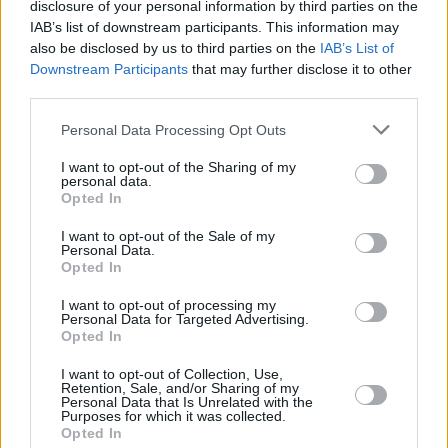
disclosure of your personal information by third parties on the
Kč • náborový bonus 50.000 Kč • příspěvek na ubytování (Jihlava, ok
Jihlava)
IAB’s list of downstream participants. This information may
06.08.2026 -
Bosch Powertrain s.r.o. • montážní dělník • mzda 44.700
also be disclosed by us to third parties on the
IAB’s List of
týdenní zálohy na mzdu 2.000 Kč (Jihlava, okres Jihlava)
Downstream Participants
that may further disclose it to other
... další nabídky zaměstnání
third parties.
Personal Data Processing Opt Outs
Vybrané články
I want to opt-out of the Sharing of my
personal data.
Opted In
I want to opt-out of the Sale of my
Personal Data.
Opted In
I want to opt-out of processing my
Personal Data for Targeted Advertising.
Prima sport - co nabídne v prvním
Kdy a kde bude Prima sport k
Opted In
vysílacím týdnu
naladění na Skylinku
I want to opt-out of Collection, Use,
Retention, Sale, and/or Sharing of my
Personal Data that Is Unrelated with the
Parabola.cz
- web o satelitní, terestrické a kabelové televizi, © 2000–202
Purposes for which it was collected.
•
O webu parabola.cz
•
O souborech cookies
•
Inzerce
•
Kontakt
Opted In
•
Dovolená u moře
•
Bazény