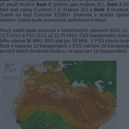
již slouží družice
Badr C
(známý jako Arabsat 2C),
Badr 2
(z
také pod názvy
Eurobird 2
či Arabsat 2D) a
Badr 3
(Arabsat
Satelit na bázi Eurostar E2000+ zhotovila a dodala spole
Astrium
. Satelit bude provozovat společnost Arabsat.
Nový satelit bude pracovat v kmitočtových pásmech BSS (11
12,5 GHz) a FSS (12,5 až 12,75 GHz). FSS transpondéry budo
šířku pásma 36 MHz, BSS pak jen 34 MHz. V FSS pásmu bude
Badr 4 kapacitu 12 transpondérů, v BSS nabídne 20 transpond
prvních letech životnosti družice, na konci jen 16 transpondérů.