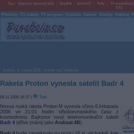
Tipy:
Sweet.tv slevový kód
Skylink
freeSAT
Telly
TV srovnávač
T/T2
Přehledy
ČS pakety
TV program
Vysílače
Galerie
Satelity
Katalog
P
Parabola.cz
Sobota, 8. srpna 2026, svátek má Soběslav
Raketa Proton vynesla satelit Badr 4
09.11.2006 18:37
|
Tisk
Nosná ruská raketa Proton M vynesla včera 8.listopadu
2006 ve 21:01 hodin středoevropského času z
kosmodromu Bajkonur nový telekomunikační satelit
Badr 4
(dříve známý jako
Arabsat 4B
).
Badr 4
bude zaparkován na pozici 26 st. východně, kde