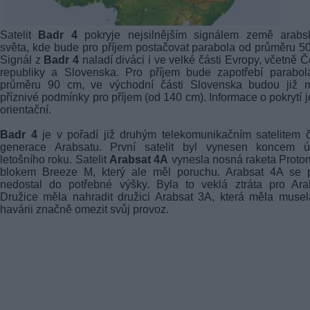
Satelit
Badr 4
pokryje nejsilnějším signálem země arabs
světa, kde bude pro příjem postačovat parabola od průměru 5
Signál z
Badr 4
naladí diváci i ve velké části Evropy, včetně 
republiky a Slovenska. Pro příjem bude zapotřebí parabol
průměru 90 cm, ve východní části Slovenska budou již 
příznivé podmínky pro příjem (od 140 cm). Informace o pokrytí j
orientační.
Badr 4
je v pořadí již druhým telekomunikačním satelitem č
generace Arabsatu. První satelit byl vynesen koncem ú
letošního roku. Satelit
Arabsat 4A
vynesla nosná raketa Proto
blokem Breeze M, který ale měl poruchu. Arabsat 4A se p
nedostal do potřebné výšky. Byla to veklá ztráta pro Ara
Družice měla nahradit družici Arabsat 3A, která měla muse
havárii značně omezit svůj provoz.