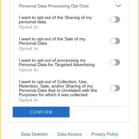
Vybrané články
Personal Data Processing Opt Outs
I want to opt-out of the Sharing of my
personal data.
Opted In
I want to opt-out of the Sale of my
Personal Data.
Opted In
I want to opt-out of processing my
Prima sport - co nabídne v prvním
Kdy a kde bude Prima sport k
Personal Data for Targeted Advertising.
vysílacím týdnu
naladění na Skylinku
Opted In
I want to opt-out of Collection, Use,
Retention, Sale, and/or Sharing of my
Parabola.cz
- web o satelitní, terestrické a kabelové televizi, © 2000–202
Personal Data that Is Unrelated with the
•
O webu parabola.cz
•
O souborech cookies
•
Inzerce
•
Kontakt
Purposes for which it was collected.
•
Dovolená u moře
•
Bazény
Opted In
CONFIRM
Data Deletion
Data Access
Privacy Policy