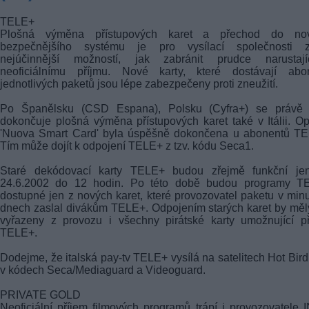
TELE+
Plošná výměna přístupových karet a přechod do no
bezpečnějšího systému je pro vysílací společnosti z
nejúčinnější možností, jak zabránit prudce narustají
neoficiálnímu příjmu. Nové karty, které dostávají abon
jednotlivých paketů jsou lépe zabezpečeny proti zneužití.
Po Španělsku (CSD Espana), Polsku (Cyfra+) se právě 
dokončuje plošná výměna přístupových karet také v Itálii. O
'Nuova Smart Card' byla úspěšně dokončena u abonentů TE
Tím může dojít k odpojení TELE+ z tzv. kódu Seca1.
Staré dekódovací karty TELE+ budou zřejmě funkční je
24.6.2002 do 12 hodin. Po této době budou programy T
dostupné jen z nových karet, které provozovatel paketu v min
dnech zaslal divákům TELE+. Odpojením starých karet by měl
vyřazeny z provozu i všechny pirátské karty umožnující p
TELE+.
Dodejme, že italská pay-tv TELE+ vysílá na satelitech Hot Bir
v kódech Seca/Mediaguard a Videoguard.
PRIVATE GOLD
Neoficiální příjem filmových programů trápí i provozovatele 