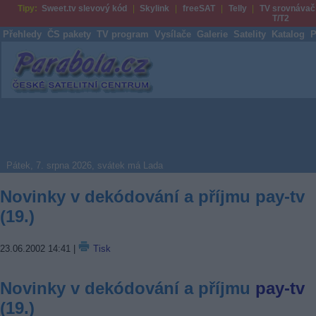
Tipy:
Sweet.tv slevový kód
Skylink
freeSAT
Telly
TV srovnávač
T/T2
Přehledy
ČS pakety
TV program
Vysílače
Galerie
Satelity
Katalog
P
Parabola.cz
Pátek, 7. srpna 2026, svátek má Lada
Novinky v dekódování a příjmu pay-tv
(19.)
23.06.2002 14:41
|
Tisk
Novinky v dekódování a příjmu
pay-tv
(19.)