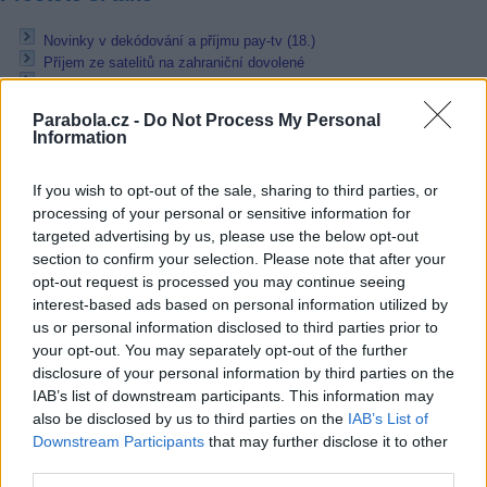
Novinky v dekódování a příjmu pay-tv (18.)
Příjem ze satelitů na zahraniční dovolené
Novinky v dekódování a příjmu pay-tv (17.)
Parabola.cz -
Do Not Process My Personal
Reklama
Information
Pracovní nabídky
If you wish to opt-out of the sale, sharing to third parties, or
processing of your personal or sensitive information for
07.08.2026 -
Bosch Powertrain s.r.o. Jihlava • linkový střídač • mzda
48.400 Kč • příspěvek na ubytování (Jihlava, okres Jihlava)
targeted advertising by us, please use the below opt-out
07.08.2026 -
Bosch Powertrain s.r.o. Jihlava • obsluha CNC strojů • 
section to confirm your selection. Please note that after your
48.400 Kč • náborový bonus 50.000 Kč • příspěvek na ubytování (Jihl
opt-out request is processed you may continue seeing
okres Jihlava)
interest-based ads based on personal information utilized by
07.08.2026 -
Specialista pro elektronická zařízení údržby (m/ž) (tř. Vá
Klementa 869, Mladá Boleslav II)
us or personal information disclosed to third parties prior to
06.08.2026 -
Bosch Powertrain s.r.o. Jihlava • CNC operátor• mzda 48
your opt-out. You may separately opt-out of the further
Kč • náborový bonus 50.000 Kč • příspěvek na ubytování (Jihlava, ok
disclosure of your personal information by third parties on the
Jihlava)
IAB’s list of downstream participants. This information may
06.08.2026 -
Bosch Powertrain s.r.o. • montážní dělník • mzda 44.700
týdenní zálohy na mzdu 2.000 Kč (Jihlava, okres Jihlava)
also be disclosed by us to third parties on the
IAB’s List of
... další nabídky zaměstnání
Downstream Participants
that may further disclose it to other
third parties.