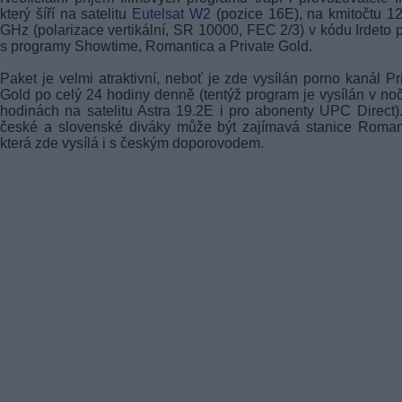
který šíří na satelitu
Eutelsat W2
(pozice 16E), na kmitočtu 1
GHz (polarizace vertikální, SR 10000, FEC 2/3) v kódu Irdeto 
s programy Showtime, Romantica a Private Gold.
Paket je velmi atraktivní, neboť je zde vysílán porno kanál Pr
Gold po celý 24 hodiny denně (tentýž program je vysílán v no
hodinách na satelitu Astra 19.2E i pro abonenty UPC Direct)
české a slovenské diváky může být zajímavá stanice Roman
která zde vysílá i s českým doporovodem.