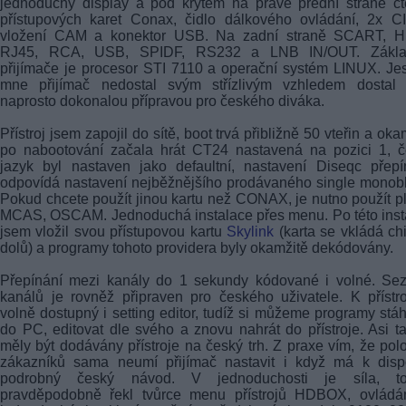
jednoduchý display a pod krytem na pravé přední straně č
přístupových karet Conax, čidlo dálkového ovládání, 2x C
vložení CAM a konektor USB. Na zadní straně SCART, H
RJ45, RCA, USB, SPIDF, RS232 a LNB IN/OUT. Zákl
přijímače je procesor STI 7110 a operační systém LINUX. Jes
mne přijímač nedostal svým střízlivým vzhledem dostal
naprosto dokonalou přípravou pro českého diváka.
Přístroj jsem zapojil do sítě, boot trvá přibližně 50 vteřin a oka
po nabootování začala hrát CT24 nastavená na pozici 1, č
jazyk byl nastaven jako defaultní, nastavení Diseqc přep
odpovídá nastavení nejběžnějšího prodávaného single monob
Pokud chcete použít jinou kartu než CONAX, je nutno použít p
MCAS, OSCAM. Jednoduchá instalace přes menu. Po této inst
jsem vložil svou přístupovou kartu
Skylink
(karta se vkládá c
dolů) a programy tohoto providera byly okamžitě dekódovány.
Přepínání mezi kanály do 1 sekundy kódované i volné. Se
kanálů je rovněž připraven pro českého uživatele. K přístro
volně dostupný i setting editor, tudíž si můžeme programy stá
do PC, editovat dle svého a znovu nahrát do přístroje. Asi t
měly být dodávány přístroje na český trh. Z praxe vím, že pol
zákazníků sama neumí přijímač nastavit i když má k dispo
podrobný český návod. V jednoduchosti je síla, t
pravděpodobně řekl tvůrce menu přístrojů HDBOX, ovládán