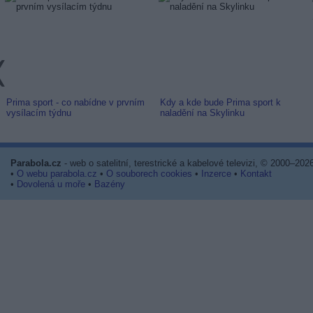
Prima sport - co nabídne v prvním
Kdy a kde bude Prima sport k
vysílacím týdnu
naladění na Skylinku
Parabola.cz
- web o satelitní, terestrické a kabelové televizi, © 2000–202
•
O webu parabola.cz
•
O souborech cookies
•
Inzerce
•
Kontakt
•
Dovolená u moře
•
Bazény