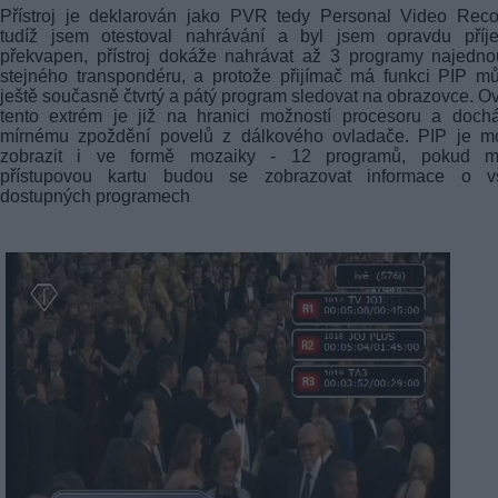
Přístroj je deklarován jako PVR tedy Personal Video Reco
tudíž jsem otestoval nahrávání a byl jsem opravdu příj
překvapen, přístroj dokáže nahrávat až 3 programy najedn
stejného transpondéru, a protože přijímač má funkci PIP m
ještě současně čtvrtý a pátý program sledovat na obrazovce. 
tento extrém je již na hranici možností procesoru a doch
mírnému zpoždění povelů z dálkového ovladače. PIP je m
zobrazit i ve formě mozaiky - 12 programů, pokud 
přístupovou kartu budou se zobrazovat informace o v
dostupných programech