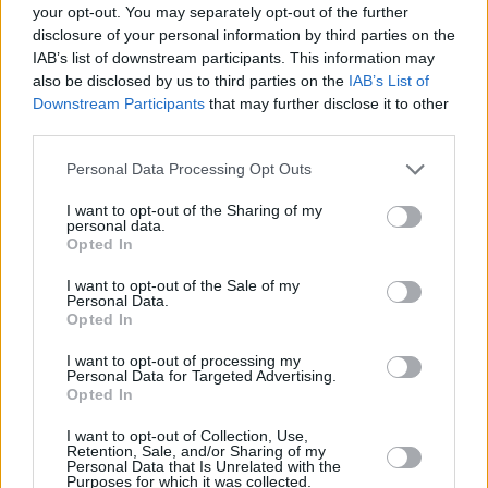
your opt-out. You may separately opt-out of the further
disclosure of your personal information by third parties on the
IAB’s list of downstream participants. This information may
also be disclosed by us to third parties on the
IAB’s List of
Downstream Participants
that may further disclose it to other
third parties.
Personal Data Processing Opt Outs
I want to opt-out of the Sharing of my
personal data.
Opted In
Pokud se v současné době rozhodujete jaký přijímač si ko
rozhodně bych Vám jej osobně doporučil a to zejména pro 
I want to opt-out of the Sale of my
Personal Data.
vlastnosti nebo možná i přednosti. Dostanete spolehlivý přís
Opted In
vždyť Fortis je takový Mercedes mezi výrobci satelitních přijí
Výrobky jsou ověřené v praxi – s oficiální i neoficiální podporo
I want to opt-out of processing my
cenu do 4000,- Kč získáte přijímač, který spolupra
Personal Data for Targeted Advertising.
bezproblémově s kartami našich providerů, můžete využívat f
Opted In
nahrávání, přehrávání, timeshift i časovač.
I want to opt-out of Collection, Use,
Podporuje Youtube a zvládne i jednoduchý web brow
Retention, Sale, and/or Sharing of my
přehrávání internetových rádií, s funkcí PIP Vám neunikne 
Personal Data that Is Unrelated with the
začátek programu nebo sportovního přenou. Linux jako ope
Purposes for which it was collected.