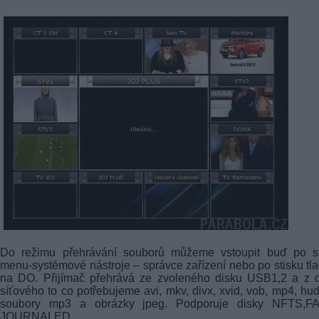
Do režimu přehrávání souborů můžeme vstoupit buď po st
menu-systémové nástroje – správce zařízení nebo po stisku tla
na DO. Přijímač přehrává ze zvoleného disku USB1,2 a z d
síťového to co potřebujeme avi, mkv, divx, xvid, vob, mp4, hu
soubory mp3 a obrázky jpeg. Podporuje disky NFTS,FA
JOURNALED.