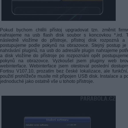
Pokud bychom chtěli přístoj upgradovat tzn. změnit firmw
nahrajeme na usb flash disk soubor s koncovkou *.ird. T
následně vložíme do přístroje, přístroj disk rozpozná a 
postupujeme podle pokynů na obrazovce. Stejný postup je 
nahrávání pluginů, na usb do adresáře plugin nahrajeme pot
a disk vložíme do přístroje po rozpoznání opět postupujem
pokynů na obrazovce. Vyzkoušel jsem pluginy web brow
webinterface. Webinterface jsem otestoval poslední dostup
Fortisu V107.10, prozatím bez české lokalizace, ale funkční
použití prohlížeče musíte mít připojen USB disk. Instalace a po
jednoduché jako ostatně vše u tohoto přístroje.