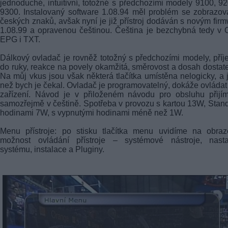
jednoduché, intuitivní, totožné s předchozími modely 9100, 9
9300. Instalovaný software 1.08.94 měl problém se zobrazo
českých znaků, avšak nyní je již přístroj dodáván s novým fir
1.08.99 a opravenou češtinou. Čeština je bezchybná tedy v
EPG i TXT.
Dálkový ovladač je rovněž totožný s předchozími modely, pří
do ruky, reakce na povely okamžitá, směrovost a dosah dostat
Na můj vkus jsou však některá tlačítka umístěna nelogicky, a 
než bych je čekal. Ovladač je programovatelný, dokáže ovládat
zařízení. Návod je v přiloženém návodu pro obsluhu přijí
samozřejmě v češtině. Spotřeba v provozu s kartou 13W, Stan
hodinami 7W, s vypnutými hodinami méně než 1W.
Menu přístroje: po stisku tlačítka menu uvidíme na obraz
možnost ovládání přístroje – systémové nástroje, nasta
systému, instalace a Pluginy.