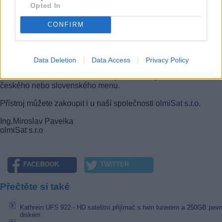
systém Vám zajistí výrazný náskok nad ostatními přijímač
Opted In
tohoto systému, komunita uživatelů Linux je obrovská. Můžet
připojit do sítě i přes WIFI USB stisk – podporovány jsou RT
CONFIRM
RT73 (zabezpečení WEP, WPA). Má jednoduché ovládání, k
zvládnou doma úplně všichni. Obraz z HDMI ať HD ne
upscalované SD je přirozený, bez rušivých vlivů. Úplně na záv
musím zmínit, že na český trh se dostávají stejné výrobky Fort
Data Deletion
Data Access
Privacy Policy
Optibox, Octagon, Openbox, ale bohužel bez jakékoliv podpor
Českou nebo Slovenskou republiku. Openbox dokonce
českého nebo slovenského menu.
Přístroj můžete zakoupit i u naší společnosti
olmiSat s.r.o.
Ing.Miroslav Pavelka
olmiSat s.r.o
FACEBOOK
TWITTER
Přečtěte si také
Kathrein UFS 922 - HD satelitní přijímač s twin tunerem a 250GB pe
diskem