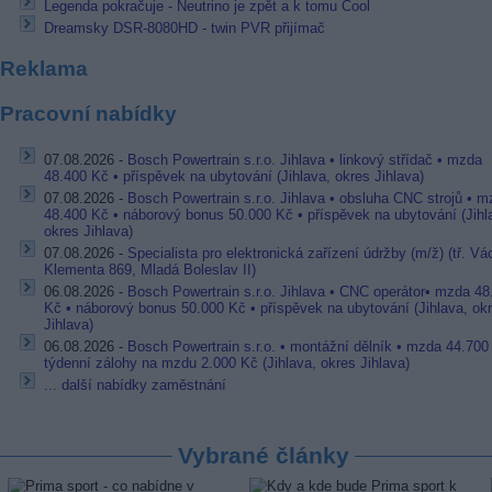
Legenda pokračuje - Neutrino je zpět a k tomu Cool
Dreamsky DSR-8080HD - twin PVR přijímač
Reklama
Pracovní nabídky
07.08.2026 -
Bosch Powertrain s.r.o. Jihlava • linkový střídač • mzda
48.400 Kč • příspěvek na ubytování (Jihlava, okres Jihlava)
07.08.2026 -
Bosch Powertrain s.r.o. Jihlava • obsluha CNC strojů • 
48.400 Kč • náborový bonus 50.000 Kč • příspěvek na ubytování (Jihl
okres Jihlava)
07.08.2026 -
Specialista pro elektronická zařízení údržby (m/ž) (tř. Vá
Klementa 869, Mladá Boleslav II)
06.08.2026 -
Bosch Powertrain s.r.o. Jihlava • CNC operátor• mzda 48
Kč • náborový bonus 50.000 Kč • příspěvek na ubytování (Jihlava, ok
Jihlava)
06.08.2026 -
Bosch Powertrain s.r.o. • montážní dělník • mzda 44.700
týdenní zálohy na mzdu 2.000 Kč (Jihlava, okres Jihlava)
... další nabídky zaměstnání
Vybrané články