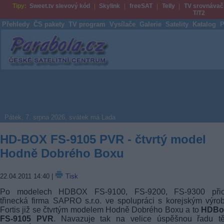
Tipy:
Sweet.tv slevový kód
Skylink
freeSAT
Telly
TV srovnávač
T/T2
Přehledy
ČS pakety
TV program
Vysílače
Galerie
Satelity
Katalog
P
Parabola.cz
Pátek, 7. srpna 2026, svátek má Lada
HD-BOX FS-9105 PVR - čtvrtý model
Hodně Dobrého Boxu
22.04.2011 14:40
|
Tisk
Po modelech HDBOX FS-9100, FS-9200, FS-9300 přic
třinecká firma SAPRO s.r.o. ve spolupráci s korejským výr
Fortis již se čtvrtým modelem Hodně Dobrého Boxu a to
HDBo
FS-9105 PVR
. Navazuje tak na velice úspěšnou řadu tě