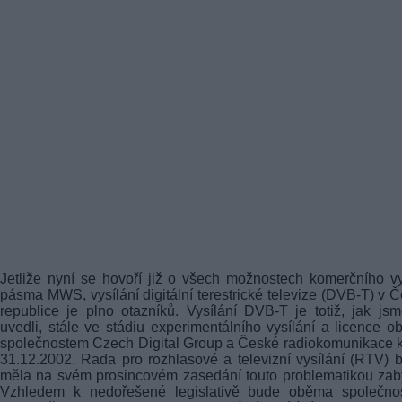
Jetliže nyní se hovoří již o všech možnostech komerčního vy
pásma MWS, vysílání digitální terestrické televize (DVB-T) v 
republice je plno otazníků. Vysílání
DVB-T
je totiž, jak jsm
uvedli, stále ve stádiu experimentálního vysílání a licence 
společnostem Czech Digital Group a České radiokomunikace 
31.12.2002. Rada pro rozhlasové a televizní vysílání (RTV) 
měla na svém prosincovém zasedání touto problematikou zab
Vzhledem k nedořešené legislativě bude oběma společno