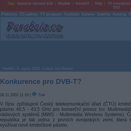
Tipy:
Sweet.tv slevový kód
Skylink
freeSAT
Telly
TV srovnávač
T/T2
Přehledy
ČS pakety
TV program
Vysílače
Galerie
Satelity
Katalog
P
Parabola.cz
Neděle, 9. srpna 2026, svátek má Roman
Konkurence pro DVB-T?
26.11.2002 11:10
|
Tisk
V říjnu zpřístupnil Český telekomunikační úřad (ČTÚ) kmito
pásmo 40,5 - 43,5 GHz pro komerční provoz tzv. Multimediá
rádiových systémů (MWS - Multimedia Wireless Systems). Č
republika je tak jedna z prvních evropských zemí, která 
využívat nové kmitočtové pásmo.