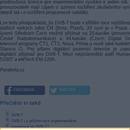
prodloužena licence pro experimentální vysílání o jeden rok
provozovatelé mají zájem o územní rozšíření zkušebního vysí
stejně tak i o rozšíření programové nabídky.
Lze tedy předpokládat, že
DVB-T
bude v příštím roce rozšířeno
dalších velkých měst ČR (Brno, Plzeň). Již nyní je v Praze
území Středních Čech možné přijímat na 25.kanále (provozo
České Radiokomunikace) a 46.kanále (Czech Digital Gr
televizní programy ČT1, ČT2, Nova, Prima a nově také hudeb
Stanice O. Pro příjem digitální pozemní televize je zapo
digitální přijímač pro DVB-T. Mezi nejznámnější patří Huma
5100T a eMTech EM-1200.
Parabola.cz
FACEBOOK
TWITTER
Přečtěte si také
DVB-T
DVB-T i v příštím roce experimentálně
Investovat do DVB-T?