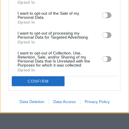
Opted In
I want to opt-out of the Sale of my
Personal Data.
Opted In
Prima sport - co nabídne v prvním
Kdy a kde bude Prima sport k
I want to opt-out of processing my
vysílacím týdnu
naladění na Skylinku
Personal Data for Targeted Advertising.
Opted In
I want to opt-out of Collection, Use,
Parabola.cz
- web o satelitní, terestrické a kabelové televizi, © 2000–202
Retention, Sale, and/or Sharing of my
Personal Data that Is Unrelated with the
•
O webu parabola.cz
•
O souborech cookies
•
Inzerce
•
Kontakt
Purposes for which it was collected.
•
Dovolená u moře
•
Bazény
Opted In
CONFIRM
Data Deletion
Data Access
Privacy Policy