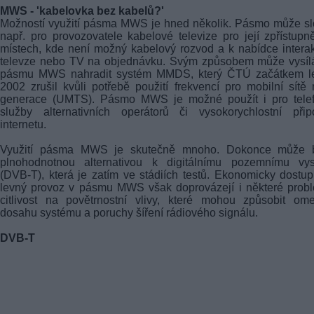
MWS - 'kabelovka bez kabelů?'
Možností využití pásma MWS je hned několik. Pásmo může sl
např. pro provozovatele kabelové televize pro její zpřístupn
místech, kde není možný kabelový rozvod a k nabídce interak
televze nebo TV na objednávku. Svým způsobem může vysílá
pásmu MWS nahradit systém MMDS, který ČTÚ začátkem l
2002 zrušil kvůli potřebě použití frekvencí pro mobilní sítě
generace (UMTS). Pásmo MWS je možné použít i pro telef
služby alternativních operátorů či vysokorychlostní přip
internetu.
Využití pásma MWS je skutečně mnoho. Dokonce může b
plnohodnotnou alternativou k digitálnímu pozemnímu vysí
(DVB-T), která je zatím ve stádiích testů. Ekonomicky dostu
levný provoz v pásmu MWS však doprovázejí i některé prob
citlivost na povětrnostní vlivy, které mohou způsobit om
dosahu systému a poruchy šíření rádiového signálu.
DVB-T