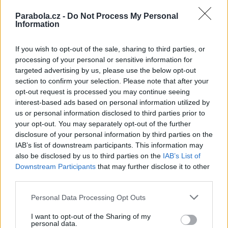
Reklama
Parabola.cz -
Do Not Process My Personal
Information
Pracovní nabídky
If you wish to opt-out of the sale, sharing to third parties, or
07.08.2026 -
Bosch Powertrain s.r.o. Jihlava • linkový střídač • mzda
processing of your personal or sensitive information for
48.400 Kč • příspěvek na ubytování (Jihlava, okres Jihlava)
targeted advertising by us, please use the below opt-out
07.08.2026 -
Bosch Powertrain s.r.o. Jihlava • obsluha CNC strojů • 
section to confirm your selection. Please note that after your
48.400 Kč • náborový bonus 50.000 Kč • příspěvek na ubytování (Jihl
okres Jihlava)
opt-out request is processed you may continue seeing
06.08.2026 -
Bosch Powertrain s.r.o. Jihlava • CNC operátor• mzda 48
interest-based ads based on personal information utilized by
Kč • náborový bonus 50.000 Kč • příspěvek na ubytování (Jihlava, ok
us or personal information disclosed to third parties prior to
Jihlava)
your opt-out. You may separately opt-out of the further
06.08.2026 -
Bosch Powertrain s.r.o. • montážní dělník • mzda 44.700
týdenní zálohy na mzdu 2.000 Kč (Jihlava, okres Jihlava)
disclosure of your personal information by third parties on the
06.08.2026 -
Bosch Powertrain s.r.o. Jihlava • práce ve skladu • mzda
IAB’s list of downstream participants. This information may
48.400 Kč • náborový bonus 50.000 Kč • ubytování (Jihlava, okres Jih
also be disclosed by us to third parties on the
IAB’s List of
... další nabídky zaměstnání
Downstream Participants
that may further disclose it to other
third parties.
Vybrané články
Personal Data Processing Opt Outs
I want to opt-out of the Sharing of my
personal data.