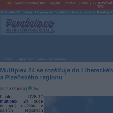
Tipy:
Sweet.tv slevový kód
Skylink
freeSAT
Telly
TV srovnávač
T/T2
Přehledy
ČS pakety
TV program
Vysílače
Galerie
Satelity
Katalog
P
Parabola.cz
Sobota, 8. srpna 2026, svátek má Soběslav
Multiplex 24 se rozšiřuje do Liberecké
a Plzeňského regionu
26.02.2020 09:34
|
Tisk
Finální DVB-T2
multiplex 24
bude
dostupný divákům v
dalších regionech