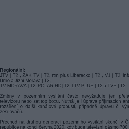
Regionální:
JTV | T2 , ZAK TV | T2, rtm plus Liberecko | T2 , V1 | T2, In
Brno a Jizni Morava | T2,
TV MORAVA | T2, POLAR HD| T2, LTV PLUS | T2 a TVS | T2
Změny v pozemním vysílání často nevyžaduje jen přela
televizoru nebo set top boxu. Nutná je i úprava přijímacích an
rozšíření o další kanálové propusti, případně úpravu či v
zesilovačů.
Přechod na druhou generaci pozemního vysílání skončí v Č
republice na konci června 2020, kdy bude televizní pásmo 70