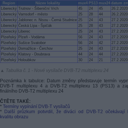
Region
Název lokality
mux4
PS13
mux24
datum z
Liberecký
Trutnov - Šibeniční Vrch
45
24
45
26.2.2020
Liberecký
Varnsdorf - město
25
28
44
26.2.2020
Liberecký
Jablonec n. Nisou - Černá Studnice
25
24
43
27.2.2020
Liberecký
Česká Lípa - Špičák
25
28
43
27.2.2020
Liberecký
Liberec
25
24
43
27.2.2020
Plzeňský
Plzeň - Vodárna
56
24
43
27.2.2020
Plzeňský
Sušice Svatobor
56
24
42
27.2.2020
Plzeňský
Domažlice - Čerchov
25
24
43
27.2.2020
Plzeňský
Klatovy - Doubrava
44
24
44
27.2.2020
Plzeňský
Holoubkov
30
24
21
27.2.2020
▲ Tabulka č. 1 - Nové vysílače DVB-T2 multiplexu 24
Poznámka k tabulce: Datum změny představuje termín vypn
DVB-T
multiplexu 4 a DVB-T2 multiplexu 13 (PS13) a zap
finálního DVB-T2 multiplexu 24
ČTĚTE TAKÉ:
*
Termíny vypínání
DVB-T
vysílačů
*
Další průzkum potvrdil, že diváci od DVB-T2 očekávají 
kvalitu obrazu