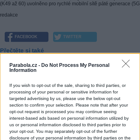
(K49 až 60) uvolněno pro rychlé mobilní sítě páté generace (5G
redakce
FACEBOOK
TWITTER
Přečtěte si také
Na Liberecku se chystá vypínání DVB-T
Parabola.cz -
Do Not Process My Personal
Information
Vzájemné rušení DVB-T a DVB-T2 v jižních Čechách
Multiplex 24 nově na Karlovarsku a v jižních Čechách
If you wish to opt-out of the sale, sharing to third parties, or
Reklama
processing of your personal or sensitive information for
targeted advertising by us, please use the below opt-out
Pracovní nabídky
section to confirm your selection. Please note that after your
opt-out request is processed you may continue seeing
07.08.2026 -
Bosch Powertrain s.r.o. Jihlava • linkový střídač • mzda
interest-based ads based on personal information utilized by
48.400 Kč • příspěvek na ubytování (Jihlava, okres Jihlava)
us or personal information disclosed to third parties prior to
07.08.2026 -
Bosch Powertrain s.r.o. Jihlava • obsluha CNC strojů • 
48.400 Kč • náborový bonus 50.000 Kč • příspěvek na ubytování (Jihl
your opt-out. You may separately opt-out of the further
okres Jihlava)
disclosure of your personal information by third parties on the