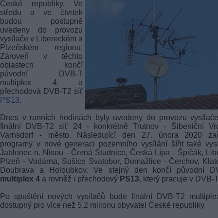
České republiky. Ve
středu a ve čtvrtek
budou postupně
uvedeny do provozu
vysílače v Libereckém a
Plzeňském regionu.
Zároveň v těchto
oblastech končí
původní
DVB-T
multiplex 4 a
přechodová DVB-T2 síť
PS13
.
Dnes v ranních hodinách byly uvedeny do provozu vysílače
finální DVB-T2 síť 24 - konkrétně Trutnov - Šibeniční Vr
Varnsdorf - město. Následující den 27. února 2020 za
programy v nové generaci pozemního vysílání šířit také vys
Jablonec n. Nisou - Černá Studnice, Česká Lípa - Špičák, Lib
Plzeň - Vodárna, Sušice Svatobor, Domažlice - Čerchov, Klat
Doubrava a Holoubkov. Ve stejný den končí původní
D
multiplex 4
a rovněž i přechodový
PS13
, který pracuje v DVB-
Po spuštění nových vysílačů bude finální DVB-T2 multiple
dostupný pro více než 5,2 milionu obyvatel České republiky.