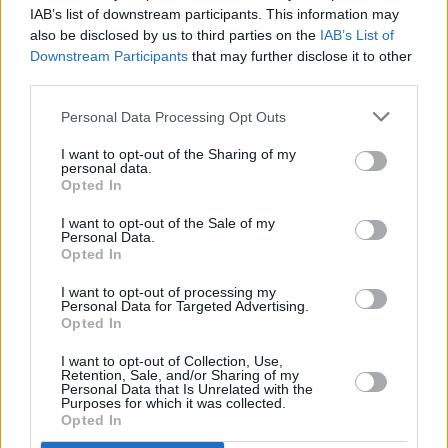
07.08.2026 -
Specialista pro elektronická zařízení údržby (m/ž) (tř. Vá
IAB’s list of downstream participants. This information may
Klementa 869, Mladá Boleslav II)
also be disclosed by us to third parties on the
IAB’s List of
06.08.2026 -
Bosch Powertrain s.r.o. Jihlava • CNC operátor• mzda 48
Kč • náborový bonus 50.000 Kč • příspěvek na ubytování (Jihlava, ok
Downstream Participants
that may further disclose it to other
Jihlava)
third parties.
06.08.2026 -
Bosch Powertrain s.r.o. • montážní dělník • mzda 44.700
týdenní zálohy na mzdu 2.000 Kč (Jihlava, okres Jihlava)
Personal Data Processing Opt Outs
... další nabídky zaměstnání
I want to opt-out of the Sharing of my
personal data.
Vybrané články
Opted In
I want to opt-out of the Sale of my
Personal Data.
Opted In
I want to opt-out of processing my
Personal Data for Targeted Advertising.
Opted In
I want to opt-out of Collection, Use,
Prima sport - co nabídne v prvním
Kdy a kde bude Prima sport k
Retention, Sale, and/or Sharing of my
vysílacím týdnu
naladění na Skylinku
Personal Data that Is Unrelated with the
Purposes for which it was collected.
Opted In