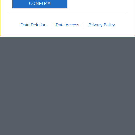
Parabola.cz
- web o satelitní, terestrické a kabelové televizi, © 2000–202
CONFIRM
•
O webu parabola.cz
•
O souborech cookies
•
Inzerce
•
Kontakt
•
Dovolená u moře
•
Bazény
Data Deletion
Data Access
Privacy Policy