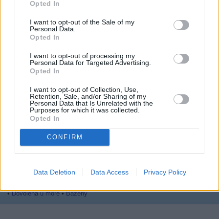
Opted In
05.08.2026 -
Manažer/ka pro mezinárodní spolupráci (Suchdol, Praha)
... další nabídky zaměstnání
I want to opt-out of the Sale of my
Personal Data.
Opted In
Vybrané články
I want to opt-out of processing my
Personal Data for Targeted Advertising.
Opted In
I want to opt-out of Collection, Use,
Retention, Sale, and/or Sharing of my
Personal Data that Is Unrelated with the
Purposes for which it was collected.
Opted In
Prima sport - co nabídne v prvním
Kdy a kde bude Prima sport k
CONFIRM
vysílacím týdnu
naladění na Skylinku
Data Deletion
Data Access
Privacy Policy
Parabola.cz
- web o satelitní, terestrické a kabelové televizi, © 2000–202
•
O webu parabola.cz
•
O souborech cookies
•
Inzerce
•
Kontakt
•
Dovolená u moře
•
Bazény