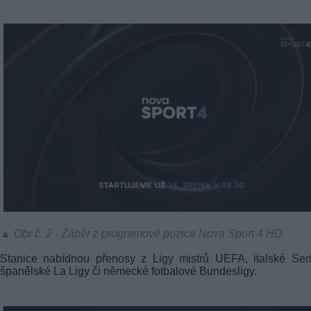
▲ Obr č. 2 - Záběr z programové pozice Nova Sport 4 HD
Stanice nabídnou přenosy z Ligy mistrů UEFA, italské Ser
španělské La Ligy či německé fotbalové Bundesligy.