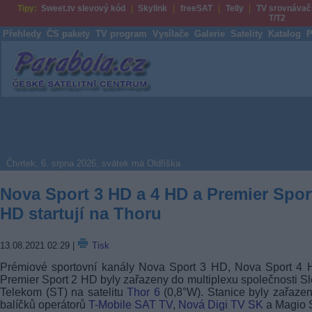
Tipy:
Sweet.tv slevový kód
Skylink
freeSAT
Telly
TV srovnávač
T/T2
Přehledy
ČS pakety
TV program
Vysílače
Galerie
Satelity
Katalog
P
Parabola.cz
Čtvrtek, 6. srpna 2026, svátek má Oldřiška
Nova Sport 3 HD a 4 HD a Premier Spor
HD startují na Thoru
13.08.2021 02:29
|
Tisk
Prémiové sportovní kanály Nova Sport 3 HD, Nova Sport 4 
Premier Sport 2 HD byly zařazeny do multiplexu společnosti S
Telekom (ST) na satelitu
Thor 6
(0,8°W). Stanice byly zařaze
balíčků operátorů
T-Mobile SAT TV
,
Nová Digi TV SK
a Magio S