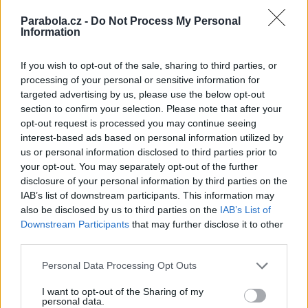
CA systémy: Nagra MA (CAID 1882, 1886), Conax (CAID 0B1C
Parabola.cz -
Do Not Process My Personal
redakce
Information
If you wish to opt-out of the sale, sharing to third parties, or
FACEBOOK
TWITTER
processing of your personal or sensitive information for
targeted advertising by us, please use the below opt-out
Přečtěte si také
section to confirm your selection. Please note that after your
opt-out request is processed you may continue seeing
Digi SK spustila test Eurosport 4K, s vysíláním od 1.7.
interest-based ads based on personal information utilized by
Digi Slovakia spustí Eurosport 4K a chystá další 4K stanice
us or personal information disclosed to third parties prior to
Multi-brand modulu byl jednou z největších výzev, říká Digi SK
your opt-out. You may separately opt-out of the further
disclosure of your personal information by third parties on the
Reklama
IAB’s list of downstream participants. This information may
also be disclosed by us to third parties on the
IAB’s List of
Pracovní nabídky
Downstream Participants
that may further disclose it to other
third parties.
06.08.2026 -
Údržbář výrobních linek • mzda 40 000Kč • stravování i 
zdarma (Ref. č.: Fau - údr) (Nýřany)
Personal Data Processing Opt Outs
06.08.2026 -
Měřící technik - elektro (Okres Prachatice)
06.08.2026 -
Hledáme montážní skupiny I jednotlivce pro montáž ván
výzdoby (Slovenská republika, Maďarsko)
I want to opt-out of the Sharing of my
personal data.
05.08.2026 -
Zámečník / Mechanik (Praha - východ)