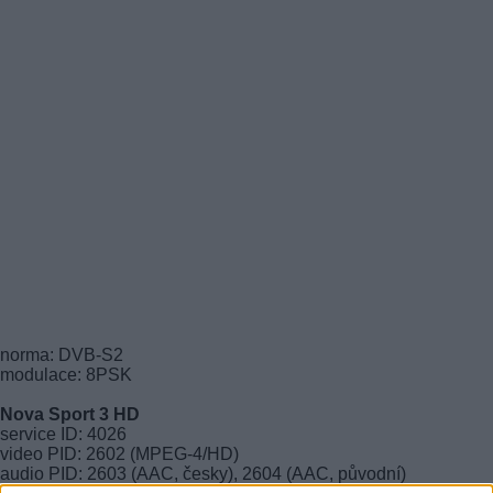
norma: DVB-S2
modulace: 8PSK
Nova Sport 3 HD
service ID: 4026
video PID: 2602 (MPEG-4/HD)
audio PID: 2603 (AAC, česky), 2604 (AAC, původní)