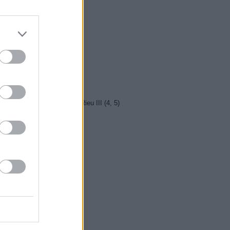
5 Kriminálka Miami VIII (13)
5 Máme rádi Česko
0 Máme rádi Česko
0 Ano, šéfe!
10 Bomber
5 Police Story: V pasti
0 Maigret (36)
5 Vítejte ve světě Andrého Rieu III (4, 5)
0 Emmanuella (2)
10 SeXoňa
0 Čo ja viem
0 Cestou necestou
5 Spojka (5/6)
0 Pätnásť životov
5 Milota
0 Ktosi je za dverami
0 Kukučka (25)
0 Kukučka (26)