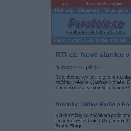
Tipy:
Sweet.tv slevový kód
Přehledy
ČS pakety
TV program
Parabola.cz
Pátek, 7. srpna 2026, svátek má Lada
RTI cz: Nové stanice v 
01.09.2025 09:51
|
Tisk
Celoplošná vysílací digitální rozh
začátku měsíce výrazných změn. Do
Zároveň došlo ke korekci původně šíř
Novinky: Oldies Radio a Ro
Velké změny se začátkem podzimní s
Do jeho vysílací sítě byly přidány d
Radio Stage
.