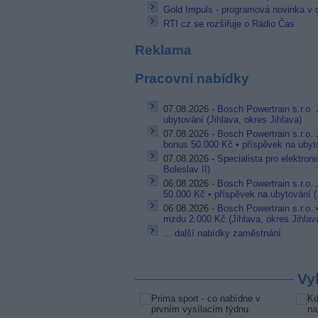
Gold Impuls - programová novinka v 
RTI cz se rozšiřuje o Rádio Čas
Reklama
Pracovní nabídky
07.08.2026 -
Bosch Powertrain s.r.o. 
ubytování (Jihlava, okres Jihlava)
07.08.2026 -
Bosch Powertrain s.r.o.
bonus 50.000 Kč • příspěvek na ubyto
07.08.2026 -
Specialista pro elektron
Boleslav II)
06.08.2026 -
Bosch Powertrain s.r.o.
50.000 Kč • příspěvek na ubytování (J
06.08.2026 -
Bosch Powertrain s.r.o.
mzdu 2.000 Kč (Jihlava, okres Jihlav
... další nabídky zaměstnání
Vy