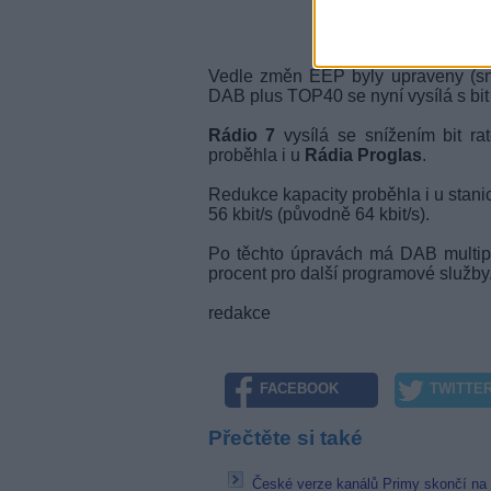
Vedle změn EEP byly upraveny (sníž
DAB plus TOP40 se nyní vysílá s bit 
Rádio 7
vysílá se snížením bit ra
proběhla i u
Rádia Proglas
.
Redukce kapacity proběhla i u stan
56 kbit/s (původně 64 kbit/s).
Po těchto úpravách má DAB multipe
procent pro další programové služby
redakce
FACEBOOK
TWITTE
Přečtěte si také
České verze kanálů Primy skončí na