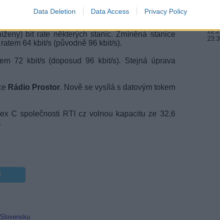
22:3
Data Deletion
Data Access
Privacy Policy
20:2
22:2
eny) bit rate některých stanic. Zmíněná stanice
23:3
ratem 64 kbit/s (původně 96 kbit/s).
tem 72 kbit/s (doposud 96 kbit/s). Stejná úprava
ice
Rádio Prostor
. Nově se vysílá s datovým tokem
x C společnosti RTI cz volnou kapacitu ze 32,6
.
R
 Slovensku