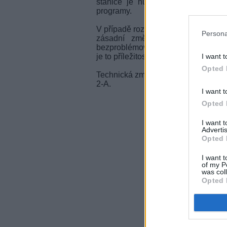
stanice je nutný silnější signál 
programy.
V případě rozhlasových programů pro
Persona
zásadní změnu, neboť doposud 
bezproblémový příjem postačil slab
I want t
je to příležitost ověřit dostatečnou s
Opted 
Technická změna zasáhla i hitové r
2-A.
I want t
Opted 
I want 
Advertis
Opted 
I want t
of my P
was col
Opted 