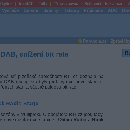
Skylink
freeSAT
Telly
TV srovnávač
Referenční frekvence
A
Vysílače
Galerie
Satelity
Katalog
Přijímače
ABC
Dow
Parabola.cz
Zprávičk
DAB, snížení bit rate
R
lasová síť plzeňské společnosti RTI cz doznala na
 DAB multiplexu byly přidány dvě nové stanice.
ených stanic, včetně poklesu bit rate.
ck Radio Stage
ezóny v multiplexu C operátora RTI cz jsou tady.
vě nové rozhlasové stanice -
Oldies Radio
a
Rock