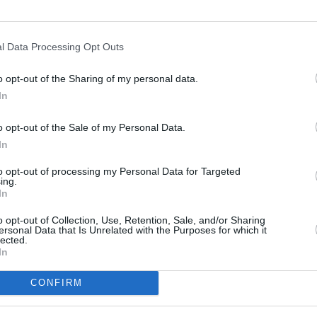
na straně posluchače ve srovnání se zbývajícími
23:5
20:1
 věřící -
Rádio 7
a
Rádio Proglas
jde o poměrně
l Data Processing Opt Outs
22:0
obě stanice vysílaly s EEP 1-A. Tedy pro
23:5
ší signál. Pro posluchače s náhražkovými anténami
o opt-out of the Sharing of my personal data.
ílu signálu multiplexu jmenovitě u těchto stanic.
20:
In
22:1
ádio
DAB plus TOP40
, která zhoršila EEP z 1-A na
00:3
o opt-out of the Sale of my Personal Data.
20:0
In
21:4
23:
to opt-out of processing my Personal Data for Targeted
ing.
In
20:3
22:0
22:3
o opt-out of Collection, Use, Retention, Sale, and/or Sharing
ersonal Data that Is Unrelated with the Purposes for which it
lected.
20:1
In
21:2
22:4
CONFIRM
20:3
21:3