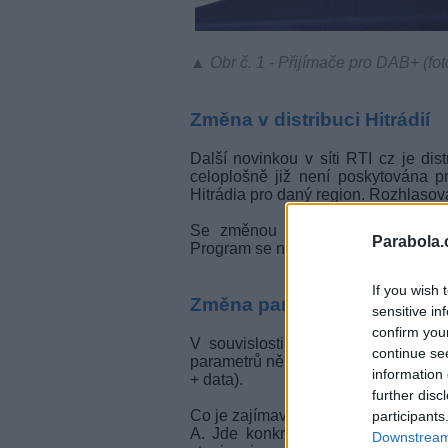
▲ Obr č. 1 - Přijímače pro DAB+ (fot
Změna v distribuci Hitrádií
Další novinkou v síti RTI cz je dis
celoplošně již není poskytována 
Hitrádia pro daný region. Rozhlasov
Se změnou regionální verze Hitr
Parabola.
Program se nadále vysílá v audio ko
If you wish 
Změna parametrů ostatních s
sensitive in
confirm you
V souvislosti s přidáním dvou n
continue se
parametrů některých stanic. Došlo k
information 
+ data).
further disc
Co je zajímavé z obecného pohledu j
participants
A. Jde konkrétně o Rádio Čas, Rá
Downstream 