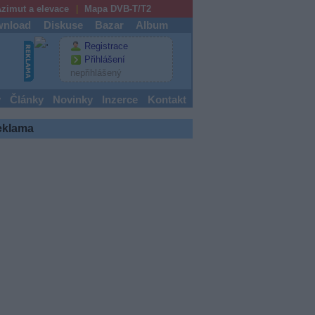
zimut a elevace
Mapa DVB-T/T2
nload
Diskuse
Bazar
Album
Registrace
Přihlášení
nepřihlášený
y
Články
Novinky
Inzerce
Kontakt
eklama