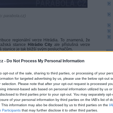
o: parabola.cz)
tribuce regionální verze Hitrádia. To znamená, že
pražská stanice
Hitrádio City
ale příslušná verze
á stanice je tak bližší svým posluchačům.
TV
ádia nedošlo ke změně parametrů v distribuci.
cz -
Do Not Process My Personal Information
deku HE-AAC v1, bit rate 64 kbit/s s EEP 2-A.
20:1
to opt-out of the sale, sharing to third parties, or processing of your per
21:0
tanic, pokles bit rate
22:0
formation for targeted advertising by us, please use the below opt-out s
r selection. Please note that after your opt-out request is processed y
ových do DAB multiplexu RTI cz došlo k úpravě
eing interest-based ads based on personal information utilized by us or
20:0
e zhoršení parametru EEP a snížení bit rate (audio
21:4
disclosed to third parties prior to your opt-out. You may separately opt-
00:
losure of your personal information by third parties on the IAB’s list of
e zejména to, že vybrané stanice vysílají s EEP 3-
. This information may also be disclosed by us to third parties on the
IA
20:2
dio 7, Rádio Proglas a Rádio Prostor. Pro tyto
Participants
that may further disclose it to other third parties.
22:3