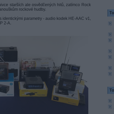
nivce starších ale osvědčených hitů, zatímco Rock
fanouškům rockové hudby.
To
 s identickými parametry - audio kodek HE-AAC v1,
EP 2-A.
To