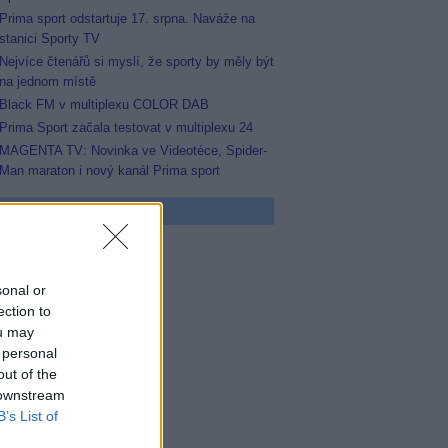
Prima sport odstartuje 17. srpna. Naváže na
stanici Sporty TV
Nejvíce čtenářů si myslí, že sporty by měly být
na jednom místě
Black FM v multiplexu COLOR DAB
Prima Sport začala testovat v multiplexu 24
MAGENTA TV: Novinka ve Videotéce, Spider-
Man maraton i nový kanál Prima sport
 program
5 Vyprávěj
sonal or
5 Všechnopárty
0 Hercule Poirot
ection to
ou may
 personal
0 Bez motivu
5 Smrt na Nilu
out of the
00 Ohněm a mečem (2/2)
 downstream
B’s List of
0 Lítá v tom
5 Farma Česko II (28)