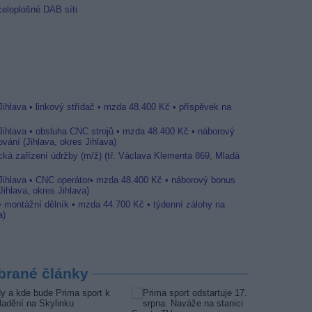
celoplošné DAB síti
Jihlava • linkový střídač • mzda 48.400 Kč • příspěvek na
 Jihlava • obsluha CNC strojů • mzda 48.400 Kč • náborový
vání (Jihlava, okres Jihlava)
ická zařízení údržby (m/ž) (tř. Václava Klementa 869, Mladá
 Jihlava • CNC operátor• mzda 48.400 Kč • náborový bonus
ihlava, okres Jihlava)
 • montážní dělník • mzda 44.700 Kč • týdenní zálohy na
a)
brané články