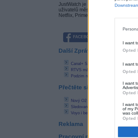
JustWatch je mezinárodní průvodce 
Downstream 
uživatelů měsíčně najít něco skvělé
Netflix, Prime Video, Disney+ atd. v
Persona
FACEBOOK
TWITTE
I want t
Další Zprávičky
Opted 
Canal+ Sport HD brzy v Magio a DIG
I want t
RTVS má nového šéfa a managemen
Opted 
Podzim na menších kanálech Primy: R
I want 
Přečtěte si také
Advertis
Opted 
Nový O2 TV Box od srpna v prodeji
I want t
SledovaniTV se rozšiřuje o kanál Ep
of my P
was col
Voyo i bez připojení k internetu
Opted 
Reklama
Pracovní nabídky