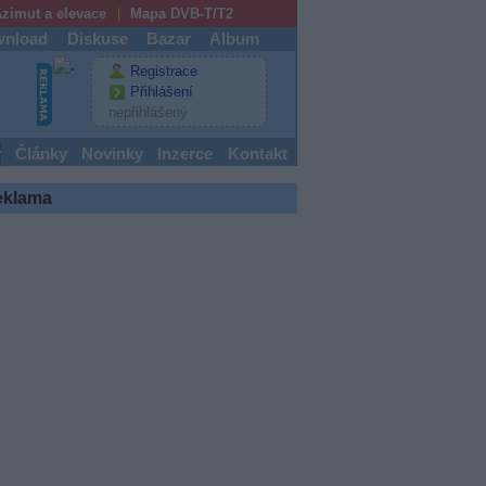
zimut a elevace
Mapa DVB-T/T2
nload
Diskuse
Bazar
Album
Registrace
Přihlášení
nepřihlášený
y
Články
Novinky
Inzerce
Kontakt
eklama