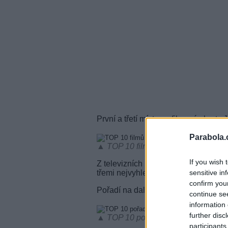
První a třetí místo ve filmové charts
Parabola.
▲ TOP 10 filmů července na JustWat
If you wish 
Z televizních pořadů nejvíce diváci 
sensitive in
třemi nejvyhledávanějšími tituly se
confirm you
Pořadí na dalších místech filmů a tel
continue se
information 
further disc
▲ TOP 10 pořadů července na JustW
participants