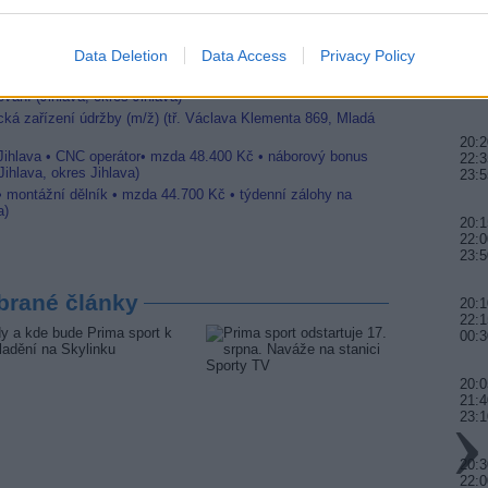
22:0
Jihlava • linkový střídač • mzda 48.400 Kč • příspěvek na
Data Deletion
Data Access
Privacy Policy
20:0
21:4
 Jihlava • obsluha CNC strojů • mzda 48.400 Kč • náborový
00:
vání (Jihlava, okres Jihlava)
ická zařízení údržby (m/ž) (tř. Václava Klementa 869, Mladá
20:2
 Jihlava • CNC operátor• mzda 48.400 Kč • náborový bonus
22:3
ihlava, okres Jihlava)
23:5
 • montážní dělník • mzda 44.700 Kč • týdenní zálohy na
a)
20:1
22:0
23:5
brané články
20:
22:1
00:3
20:0
21:4
23:
20:3
22:0