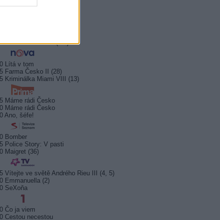
0 Hercule Poirot
0 Bez motivu
5 Smrt na Nilu
00 Ohněm a mečem (2/2)
0 Lítá v tom
5 Farma Česko II (28)
5 Kriminálka Miami VIII (13)
5 Máme rádi Česko
0 Máme rádi Česko
0 Ano, šéfe!
10 Bomber
5 Police Story: V pasti
0 Maigret (36)
5 Vítejte ve světě Andrého Rieu III (4, 5)
0 Emmanuella (2)
10 SeXoňa
0 Čo ja viem
0 Cestou necestou