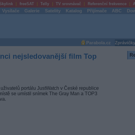
Skylink
freeSAT
Telly
TV srovnávač
Referenční frekvence
A
Vysílače
Galerie
Satelity
Katalog
Přijímače
ABC
Dow
Parabola.cz
Zprávičk
nci nejsledovanější film Top
R
uživatelů portálu JustWatch v České republice
místě se umístil snímek The Gray Man a TOP3
va.