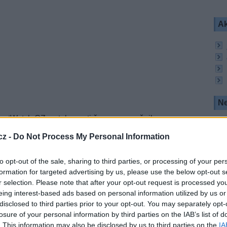
Ak
Ne
 JustWatch CZ se tak oproti červnu nezměnilo.
cz -
Do Not Process My Personal Information
ch (foto: JustWatch)
to opt-out of the sale, sharing to third parties, or processing of your per
v minulém měsíci sledovali Stranger Things. Mezi
formation for targeted advertising by us, please use the below opt-out s
 umístily pořady Na seznamu smrti a Banda.
r selection. Please note that after your opt-out request is processed y
evizních pořadů přinášejí přiložené žebříčky.
eing interest-based ads based on personal information utilized by us or
disclosed to third parties prior to your opt-out. You may separately opt-
losure of your personal information by third parties on the IAB’s list of
atch (foto: JustWatch)
. This information may also be disclosed by us to third parties on the
IA