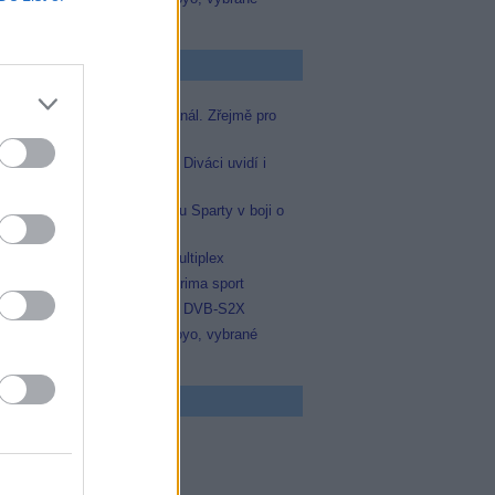
zápasy na TV Dajto
p Zprávičky
Skylink spustil nový Test kanál. Zřejmě pro
Prima sport
Oneplay zařadí Prima sport. Diváci uvidí i
zápas Sparty proti Lyonu
Prima sport odvysílá i odvetu Sparty v boji o
Ligu mistrů
Operátor Du převzal další multiplex
Antik TV potvrdil zařazení Prima sport
Televisa Networks přešla na DVB-S2X
Niké liga opět komplet na Voyo, vybrané
zápasy na TV Dajto
 program
5 Vyprávěj
5 Všechnopárty