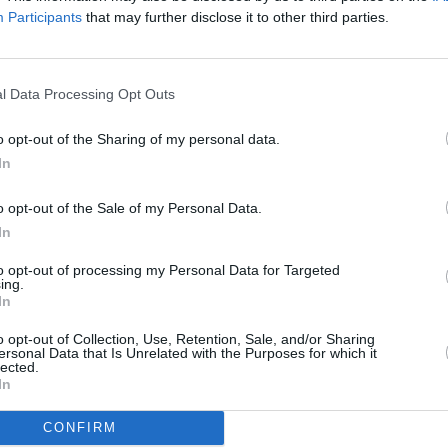
streamováním, který pomáhá více než 20 milionům
Participants
that may further disclose it to other third parties.
ho ke sledování na streamovacích platformách typu
e 100 zemích.
To
l Data Processing Opt Outs
R
o opt-out of the Sharing of my personal data.
In
I SK?
o opt-out of the Sale of my Personal Data.
t
In
ozšíření vlastní tvorby
to opt-out of processing my Personal Data for Targeted
ing.
In
o opt-out of Collection, Use, Retention, Sale, and/or Sharing
ic Drama
ersonal Data that Is Unrelated with the Purposes for which it
TV
lected.
In
CONFIRM
20:1
21:0