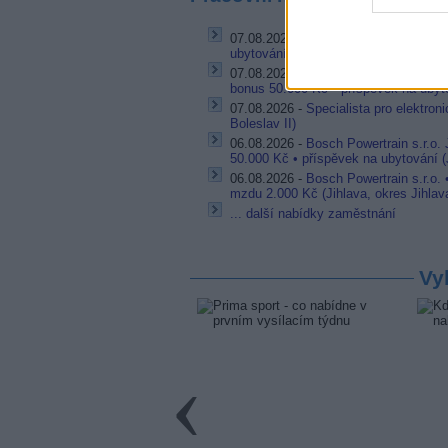
07.08.2026 -
Bosch Powertrain s.r.o. 
ubytování (Jihlava, okres Jihlava)
07.08.2026 -
Bosch Powertrain s.r.o.
bonus 50.000 Kč • příspěvek na ubyto
07.08.2026 -
Specialista pro elektron
Boleslav II)
06.08.2026 -
Bosch Powertrain s.r.o.
50.000 Kč • příspěvek na ubytování (J
06.08.2026 -
Bosch Powertrain s.r.o.
mzdu 2.000 Kč (Jihlava, okres Jihlav
... další nabídky zaměstnání
Vy