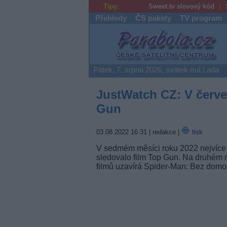
Tipy:
Sweet.tv slevový kód
Přehledy
ČS pakety
TV program
Parabola.cz
Pátek, 7. srpna 2026, svátek má Lada
JustWatch CZ: V červe
Gun
03.08.2022 16:31
| redakce |
tisk
V sedmém měsíci roku 2022 nejvíce 
sledovalo film Top Gun. Na druhém 
filmů uzavírá Spider-Man: Bez domo