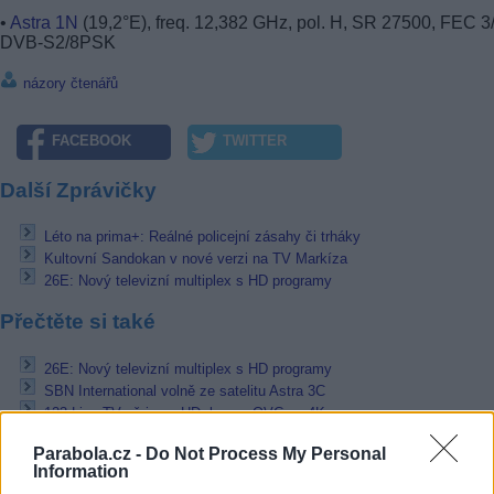
•
Astra 1N
(19,2°E), freq. 12,382 GHz, pol. H, SR 27500, FEC 3/
DVB-S2/8PSK
názory čtenářů
FACEBOOK
TWITTER
Další Zprávičky
Léto na prima+: Reálné policejní zásahy či trháky
Kultovní Sandokan v nové verzi na TV Markíza
26E: Nový televizní multiplex s HD programy
Přečtěte si také
26E: Nový televizní multiplex s HD programy
SBN International volně ze satelitu Astra 3C
123 Live TV už jen v HD, konec QVC ve 4K
Reklama
Parabola.cz -
Do Not Process My Personal
Information