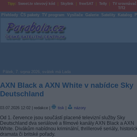
Tipy:
Sweet.tv slevový kód
Skylink
freeSAT
Telly
TV srovnávač
T/T2
Přehledy
ČS pakety
TV program
Vysílače
Galerie
Satelity
Katalog
P
Parabola.cz
Pátek, 7. srpna 2026, svátek má Lada
AXN Black a AXN White v nabídce Sky
Deutschland
03.07.2026 12:02
| redakce |
tisk
|
názory
Od 1. července jsou součástí placené televizní služby Sky
Deutschland dva seriálové a filmové kanály AXN Black a AXN
White. Divákům nabídnou kriminální, thrillerové seriály, historic
dramata či britské pořady.