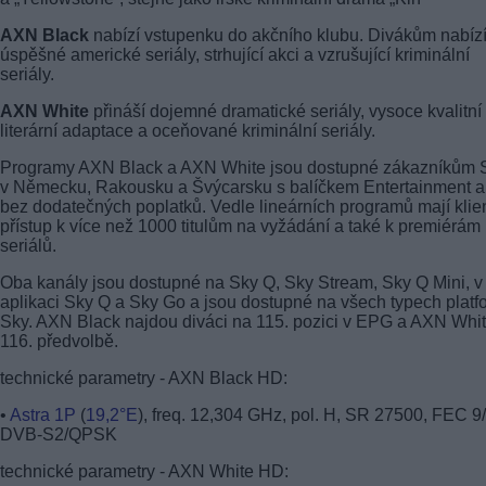
AXN Black
nabízí vstupenku do akčního klubu. Divákům nabíz
úspěšné americké seriály, strhující akci a vzrušující kriminální
seriály.
AXN White
přináší dojemné dramatické seriály, vysoce kvalitní
literární adaptace a oceňované kriminální seriály.
Programy AXN Black a AXN White jsou dostupné zákazníkům 
v Německu, Rakousku a Švýcarsku s balíčkem Entertainment a
bez dodatečných poplatků. Vedle lineárních programů mají klien
přístup k více než 1000 titulům na vyžádání a také k premiérám
seriálů.
Oba kanály jsou dostupné na Sky Q, Sky Stream, Sky Q Mini, v
aplikaci Sky Q a Sky Go a jsou dostupné na všech typech platf
Sky. AXN Black najdou diváci na 115. pozici v EPG a AXN Whi
116. předvolbě.
technické parametry - AXN Black HD:
•
Astra 1P
(
19,2°E
), freq. 12,304 GHz, pol. H, SR 27500, FEC 9
DVB-S2/QPSK
technické parametry - AXN White HD: