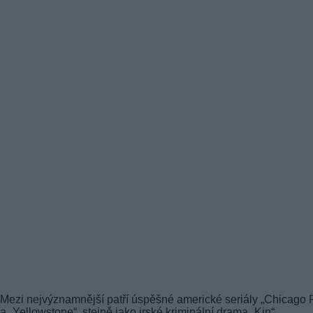
Mezi nejvýznamnější patří úspěšné americké seriály „Chicago P
a „Yellowstone“, stejně jako irské kriminální drama „Kin“