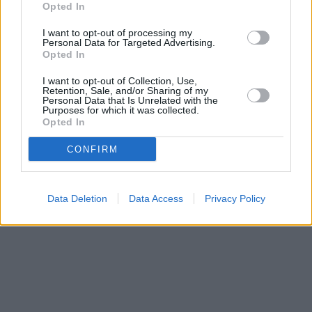
Opted In
Prima sport - co nabídne v prvním
Kdy a kde bude Prima sport k
I want to opt-out of processing my
vysílacím týdnu
naladění na Skylinku
Personal Data for Targeted Advertising.
Opted In
I want to opt-out of Collection, Use,
Parabola.cz
- web o satelitní, terestrické a kabelové televizi, © 2000–202
Retention, Sale, and/or Sharing of my
•
O webu parabola.cz
•
O souborech cookies
•
Inzerce
•
Kontakt
Personal Data that Is Unrelated with the
•
Dovolená u moře
•
Bazény
Purposes for which it was collected.
Opted In
CONFIRM
Data Deletion
Data Access
Privacy Policy