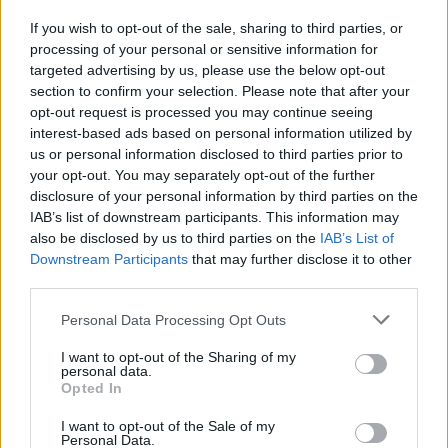
Pracovní nabídky
If you wish to opt-out of the sale, sharing to third parties, or
06.08.2026 -
Bosch Powertrain s.r.o. Jihlava • CNC operátor• mzda 48
processing of your personal or sensitive information for
Kč • náborový bonus 50.000 Kč • příspěvek na ubytování (Jihlava, ok
targeted advertising by us, please use the below opt-out
Jihlava)
section to confirm your selection. Please note that after your
06.08.2026 -
Bosch Powertrain s.r.o. • montážní dělník • mzda 44.700
týdenní zálohy na mzdu 2.000 Kč (Jihlava, okres Jihlava)
opt-out request is processed you may continue seeing
06.08.2026 -
Bosch Powertrain s.r.o. Jihlava • práce ve skladu • mzda
interest-based ads based on personal information utilized by
48.400 Kč • náborový bonus 50.000 Kč • ubytování (Jihlava, okres Jih
us or personal information disclosed to third parties prior to
06.08.2026 -
Bosch Powertrain s.r.o. Jihlava • střídač • mzda 48.400 
your opt-out. You may separately opt-out of the further
příspěvek na ubytování (Jihlava, okres Jihlava)
disclosure of your personal information by third parties on the
06.08.2026 -
Bosch Powertrain s.r.o. • seřizování strojů • mzda 48.400
náborový bonus 100.000 Kč • ubytování (Jihlava, okres Jihlava)
IAB’s list of downstream participants. This information may
... další nabídky zaměstnání
also be disclosed by us to third parties on the
IAB’s List of
Downstream Participants
that may further disclose it to other
third parties.
Vybrané články
Personal Data Processing Opt Outs
I want to opt-out of the Sharing of my
personal data.
Opted In
I want to opt-out of the Sale of my
Personal Data.