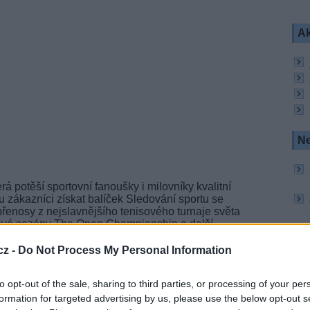
Ak
Ne
erá potěší sportovní fanoušky i milovníky kvalitní
u zákazníci získat balíček Sledování sportu se
přenosy z nejslavnějšího tenisového turnaje světa
ové sezóny The Open Championship a další.
cz -
Do Not Process My Personal Information
o (foto: SledovaniTV)
to opt-out of the sale, sharing to third parties, or processing of your per
ornost fanoušků z celého světa díky účasti
ečné atmosféře travnatých kurtů. Na
Eurosportu
formation for targeted advertising by us, please use the below opt-out s
rá nabídne tři týdny napínavých soubojů, horských