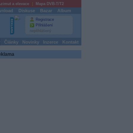
zimut a elevace
Mapa DVB-T/T2
nload
Diskuse
Bazar
Album
Registrace
Přihlášení
nepřihlášený
y
Články
Novinky
Inzerce
Kontakt
eklama