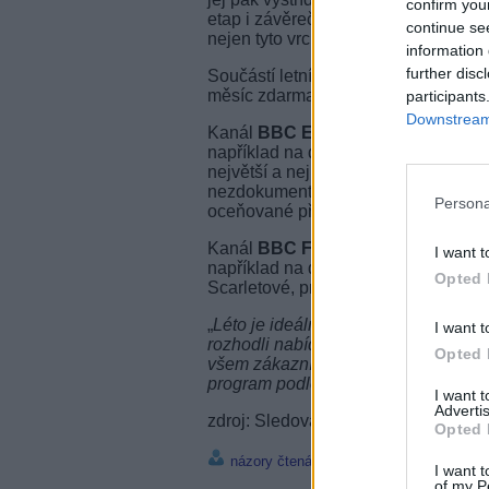
confirm you
etap i závěrečný sprintů. Díky zvýh
continue se
nejen tyto vrcholy sportovního léta.
information 
further disc
Součástí letní nabídky jsou také kan
měsíc zdarma dostupné všem zákazn
participants
Downstream 
Kanál
BBC Earth
zavede diváky do 
například na dokumentární sérii Asie
největší a nejrozmanitější kontinent 
nezdokumentované příběhy z přírody
Persona
oceňované přírodopisné pořady z p
Kanál
BBC First
nabídne to nejlepší
I want t
například na detektivní seriál Slečn
Opted 
Scarletové, první soukromé detektiv
„
Léto je ideální čas objevovat nové p
I want t
rozhodli nabídnout zvýhodněný příst
Opted 
všem zákazníkům dva prémiové kaná
program podle svého gusta
,“ říká m
I want 
Advertis
zdroj: SledovaniTV
Opted 
názory čtenářů
I want t
of my P