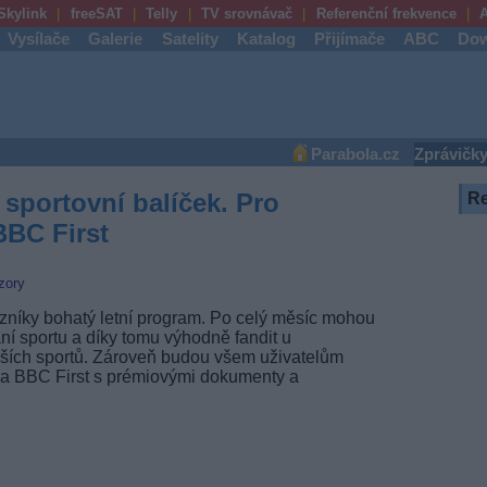
Skylink
freeSAT
Telly
TV srovnávač
Referenční frekvence
A
Vysílače
Galerie
Satelity
Katalog
Přijímače
ABC
Dow
Parabola.cz
Zprávičk
sportovní balíček. Pro
R
BBC First
zory
zníky bohatý letní program. Po celý měsíc mohou
ní sportu a díky tomu výhodně fandit u
lších sportů. Zároveň budou všem uživatelům
a BBC First s prémiovými dokumenty a