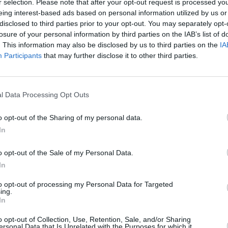
r selection. Please note that after your opt-out request is processed y
odněnému sportovnímu balíčku si mohou diváci užít
eing interest-based ads based on personal information utilized by us or
disclosed to third parties prior to your opt-out. You may separately opt-
To
losure of your personal information by third parties on the IAB’s list of
ály BBC Earth a BBC First, které budou po celý
íkům bez ohledu na předplacený balíček.
. This information may also be disclosed by us to third parties on the
IA
Participants
that may further disclose it to other third parties.
nejodlehlejších koutů planety. Těšit se mohou
, ve které sir David Attenborough představuje
světa, jeho unikátní zvířata i dosud
. V programu nebudou chybět ani další
l Data Processing Opt Outs
rodukce BBC.
 z britské dramatické tvorby. Diváci se mohou těšit
o opt-out of the Sharing of my personal data.
a Scarletová, který sleduje osudy odvážné Elizy
In
ky ve viktoriánském Londýně.
ořady, seriály i sportovní přenosy. Proto jsme se
o opt-out of the Sale of my Personal Data.
up ke sportovnímu obsahu a zároveň zpřístupnit
In
ly z produkce BBC. Věříme, že si každý najde
arketingový ředitel SledovaniTV Lukáš Pazourek.
to opt-out of processing my Personal Data for Targeted
TV
ing.
In
o opt-out of Collection, Use, Retention, Sale, and/or Sharing
20:1
ersonal Data that Is Unrelated with the Purposes for which it
21:0