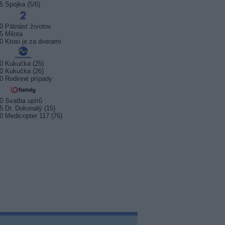
5 Spojka (5/6)
0 Pätnásť životov
5 Milota
0 Ktosi je za dverami
0 Kukučka (25)
0 Kukučka (26)
0 Rodinné prípady
0 Svatba upírů
5 Dr. Dokonalý (15)
0 Medicopter 117 (76)
sport startuje. Kde ji
Prima sport zahájí vysílání 17.
Arena S
t?
srpna 2026
na Kana