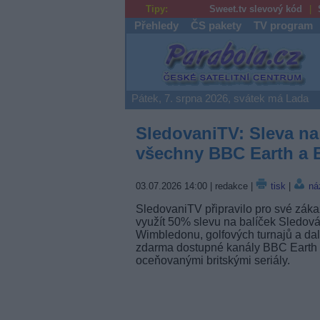
Tipy:
Sweet.tv slevový kód
Přehledy
ČS pakety
TV program
Parabola.cz
Pátek, 7. srpna 2026, svátek má Lada
SledovaniTV: Sleva na 
všechny BBC Earth a 
03.07.2026 14:00
| redakce |
tisk
|
ná
SledovaniTV připravilo pro své záka
využít 50% slevu na balíček Sledová
Wimbledonu, golfových turnajů a da
zdarma dostupné kanály BBC Earth 
oceňovanými britskými seriály.