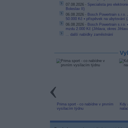
07.08.2026 -
Specialista pro elektron
Boleslav II)
06.08.2026 -
Bosch Powertrain s.r.o.
50.000 Kč • příspěvek na ubytování (J
06.08.2026 -
Bosch Powertrain s.r.o.
mzdu 2.000 Kč (Jihlava, okres Jihlav
... další nabídky zaměstnání
Vy
link: Slovenská TV8 (TV
Prima sport - co nabídne v prvním
Kdy 
m) z nové frekvence
vysílacím týdnu
nala