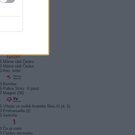
0 Hercule Poirot
0 Bez motivu
5 Smrt na Nilu
00 Ohněm a mečem (2/2)
0 Lítá v tom
5 Farma Česko II (28)
5 Kriminálka Miami VIII (13)
5 Máme rádi Česko
0 Máme rádi Česko
0 Ano, šéfe!
10 Bomber
5 Police Story: V pasti
0 Maigret (36)
5 Vítejte ve světě Andrého Rieu III (4, 5)
0 Emmanuella (2)
10 SeXoňa
0 Čo ja viem
0 Cestou necestou