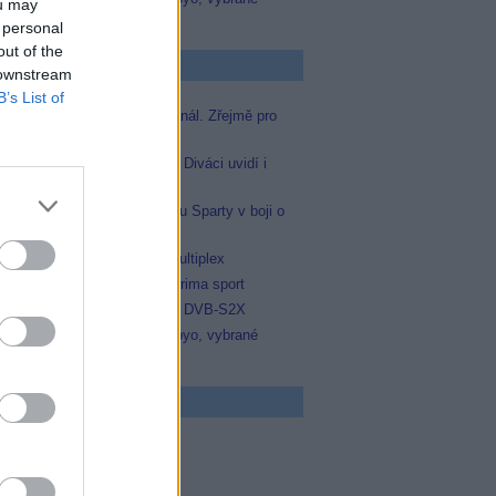
ou may
zápasy na TV Dajto
 personal
out of the
p Zprávičky
 downstream
B’s List of
Skylink spustil nový Test kanál. Zřejmě pro
Prima sport
Oneplay zařadí Prima sport. Diváci uvidí i
zápas Sparty proti Lyonu
Prima sport odvysílá i odvetu Sparty v boji o
Ligu mistrů
Operátor Du převzal další multiplex
Antik TV potvrdil zařazení Prima sport
Televisa Networks přešla na DVB-S2X
Niké liga opět komplet na Voyo, vybrané
zápasy na TV Dajto
 program
5 Vyprávěj
5 Všechnopárty