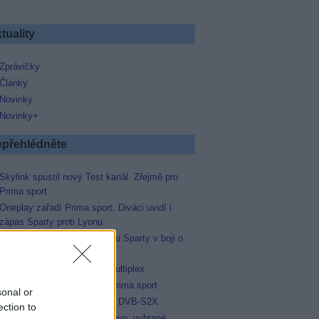
tuality
Zprávičky
Články
Novinky
Novinky+
přehlédněte
Skylink spustil nový Test kanál. Zřejmě pro
Prima sport
Oneplay zařadí Prima sport. Diváci uvidí i
zápas Sparty proti Lyonu
Prima sport odvysílá i odvetu Sparty v boji o
Ligu mistrů
Operátor Du převzal další multiplex
Antik TV potvrdil zařazení Prima sport
sonal or
Televisa Networks přešla na DVB-S2X
ection to
Niké liga opět komplet na Voyo, vybrané