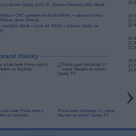
22:3
ická zařízení údržby (m/ž) (tř. Václava Klementa 869, Mladá
 Jihlava • CNC operátor• mzda 48.400 Kč • náborový bonus
20:1
ihlava, okres Jihlava)
21:2
22:4
 • montážní dělník • mzda 44.700 Kč • týdenní zálohy na
a)
20:3
21:3
22:3
brané články
20:2
22:2
23:3
a kde bude Prima sport k
Prima sport odstartuje 17. srpna.
Prima 
dění na Skylinku
Naváže na stanici Sporty TV
naladi