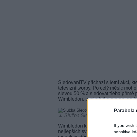
SledovaniTV přichází s letní akcí, kt
televizní tvorby. Po celý měsíc moho
slevou 50 % a sledovat třeba přímé 
Wimbledon, posledního majoru golf
Parabola.
▲ Služba SledovaniTV. Ilustrační fot
If you wish 
Wimbledon každoročně přitahuje poz
nejlepších světových tenistů a jedin
sensitive in
jej pak vystřídá Tour de France, kte