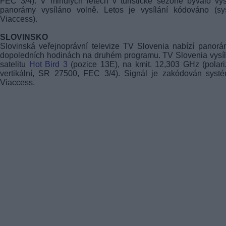
FEC 3/4). V minulých letech v turistické sezóně bývalo vys
panorámy vysíláno volně. Letos je vysílání kódováno (sy
Viaccess).
SLOVINSKO
Slovinská veřejnoprávní televize TV Slovenia nabízí panor
dopoledních hodinách na druhém programu. TV Slovenia vysí
satelitu
Hot Bird 3
(pozice 13E), na kmit. 12,303 GHz (polar
vertikální, SR 27500, FEC 3/4). Signál je zakódován syst
Viaccess.