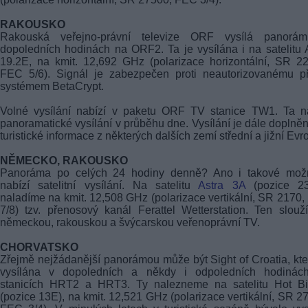
RAKOUSKO
Rakouská veřejno-právní televize ORF vysílá panorá
dopoledních hodinách na ORF2. Ta je vysílána i na satelitu 
19.2E, na kmit. 12,692 GHz (polarizace horizontální, SR 2
FEC 5/6). Signál je zabezpečen proti neautorizovanému př
systémem BetaCrypt.
Volné vysílání nabízí v paketu ORF TV stanice TW1. Ta na
panoramatické vysílání v průběhu dne. Vysílání je dále doplněn
turistické informace z některých dalších zemí střední a jižní Evr
NĚMECKO, RAKOUSKO
Panoráma po celých 24 hodiny denně? Ano i takové možn
nabízí satelitní vysílání. Na satelitu
Astra 3A
(pozice 23
naladíme na kmit. 12,508 GHz (polarizace vertikální, SR 2170
7/8) tzv. přenosový kanál Ferattel Wetterstation. Ten slouž
německou, rakouskou a švýcarskou veřenoprávní TV.
CHORVATSKO
Zřejmě nejžádanější panorámou může být Sight of Croatia, kte
vysílána v dopoledních a někdy i odpoledních hodinác
stanicích HRT2 a HRT3. Ty nalezneme na satelitu Hot Bi
(pozice 13E), na kmit. 12,521 GHz (polarizace vertikální, SR 2