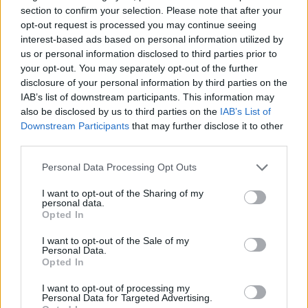
section to confirm your selection. Please note that after your
Pracovní nabídky
opt-out request is processed you may continue seeing
interest-based ads based on personal information utilized by
07.08.2026 -
Bosch Powertrain s.r.o. Jihlava • linkový střídač • mzda
48.400 Kč • příspěvek na ubytování (Jihlava, okres Jihlava)
us or personal information disclosed to third parties prior to
07.08.2026 -
Bosch Powertrain s.r.o. Jihlava • obsluha CNC strojů • 
your opt-out. You may separately opt-out of the further
48.400 Kč • náborový bonus 50.000 Kč • příspěvek na ubytování (Jihl
disclosure of your personal information by third parties on the
okres Jihlava)
IAB’s list of downstream participants. This information may
06.08.2026 -
Bosch Powertrain s.r.o. Jihlava • CNC operátor• mzda 48
Kč • náborový bonus 50.000 Kč • příspěvek na ubytování (Jihlava, ok
also be disclosed by us to third parties on the
IAB’s List of
Jihlava)
Downstream Participants
that may further disclose it to other
06.08.2026 -
Bosch Powertrain s.r.o. • montážní dělník • mzda 44.700
third parties.
týdenní zálohy na mzdu 2.000 Kč (Jihlava, okres Jihlava)
06.08.2026 -
Bosch Powertrain s.r.o. Jihlava • práce ve skladu • mzda
Personal Data Processing Opt Outs
48.400 Kč • náborový bonus 50.000 Kč • ubytování (Jihlava, okres Jih
... další nabídky zaměstnání
I want to opt-out of the Sharing of my
personal data.
Opted In
Vybrané články
I want to opt-out of the Sale of my
Personal Data.
Opted In
I want to opt-out of processing my
Personal Data for Targeted Advertising.