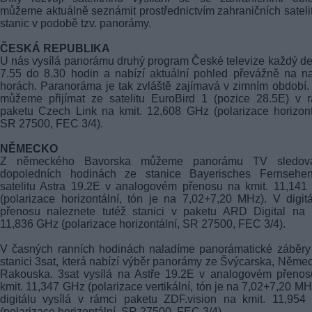
můžeme aktuálně seznámit prostřednictvím zahraničních sateli
stanic v podobě tzv. panorámy.
ČESKÁ REPUBLIKA
U nás vysílá panorámu druhý program České televize každý d
7.55 do 8.30 hodin a nabízí aktuální pohled převážně na n
horách. Paranoráma je tak zvláště zajímavá v zimním období
můžeme přijímat ze satelitu EuroBird 1 (pozice 28.5E) v 
paketu Czech Link na kmit. 12,608 GHz (polarizace horizont
SR 27500, FEC 3/4).
NĚMECKO
Z německého Bavorska můžeme panorámu TV sledov
dopoledních hodinách ze stanice Bayerisches Fernsehe
satelitu Astra 19.2E v analogovém přenosu na kmit. 11,14
(polarizace horizontální, tón je na 7,02+7,20 MHz). V digit
přenosu naleznete tutéž stanici v paketu ARD Digital na 
11,836 GHz (polarizace horizontální, SR 27500, FEC 3/4).
V časných ranních hodinách naladíme panorámatické záběry
stanici 3sat, která nabízí výběr panorámy ze Švýcarska, Něme
Rakouska. 3sat vysílá na Astře 19.2E v analogovém přenos
kmit. 11,347 GHz (polarizace vertikální, tón je na 7,02+7,20 MH
digitálu vysílá v rámci paketu ZDF.vision na kmit. 11,95
(polarizace horizontální, SR 27500, FEC 3/4).