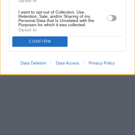
Opted In
I want to opt-out of Collection, Use,
Retention, Sale, and/or Sharing of my
Prima sport - co nabídne v prvním
Kdy a kde bude Prima sport k
Personal Data that Is Unrelated with the
vysílacím týdnu
naladění na Skylinku
Purposes for which it was collected.
Opted In
CONFIRM
Parabola.cz
- web o satelitní, terestrické a kabelové televizi, © 2000–202
•
O webu parabola.cz
•
O souborech cookies
•
Inzerce
•
Kontakt
•
Dovolená u moře
•
Bazény
Data Deletion
Data Access
Privacy Policy