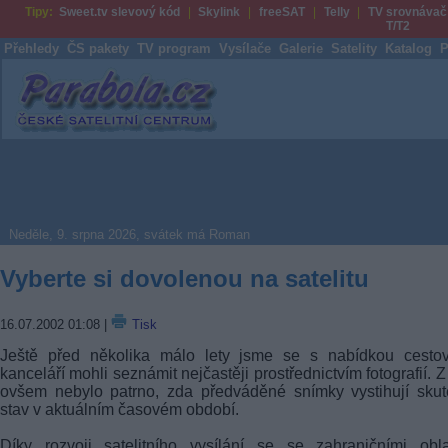
Tipy:
Sweet.tv slevový kód
Skylink
freeSAT
Telly
TV srovnávač
T/T2
Přehledy
ČS pakety
TV program
Vysílače
Galerie
Satelity
Katalog
P
Parabola.cz
Neděle, 9. srpna 2026, svátek má Roman
Vyberte si dovolenou na satelitu
16.07.2002 01:08
|
Tisk
Ještě před několika málo lety jsme se s nabídkou cestov
kanceláří mohli seznámit nejčastěji prostřednictvím fotografií. Z
ovšem nebylo patrno, zda předváděné snímky vystihují sku
stav v aktuálním časovém období.
Díky rozvoji satelitního vysílání se se zahraničními obl