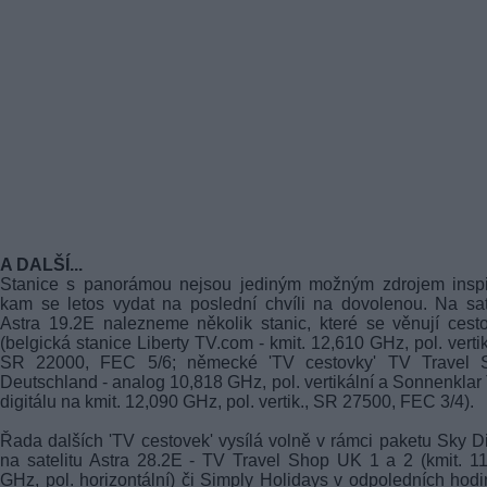
A DALŠÍ...
Stanice s panorámou nejsou jediným možným zdrojem inspir
kam se letos vydat na poslední chvíli na dovolenou. Na sat
Astra 19.2E nalezneme několik stanic, které se věnují cest
(belgická stanice Liberty TV.com - kmit. 12,610 GHz, pol. vertik
SR 22000, FEC 5/6; německé 'TV cestovky' TV Travel 
Deutschland - analog 10,818 GHz, pol. vertikální a Sonnenklar
digitálu na kmit. 12,090 GHz, pol. vertik., SR 27500, FEC 3/4).
Řada dalších 'TV cestovek' vysílá volně v rámci paketu Sky Di
na satelitu Astra 28.2E - TV Travel Shop UK 1 a 2 (kmit. 1
GHz, pol. horizontální) či Simply Holidays v odpoledních hod