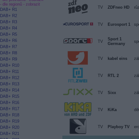
- dle regionů -
zobrazit
TV
ZDFneo HD
rů
DAB+ R1
DAB+ R2
DAB+ R3
TV
Eurosport 1
sp
DAB+ R4
DAB+ R5
Sport 1
DAB+ R6
TV
sp
Germany
DAB+ R7
DAB+ R8
TV
kabel eins
zá
DAB+ R9
DAB+ R10
DAB+ R11
TV
RTL 2
zá
DAB+ R12
DAB+ R13
DAB+ R14
TV
Sixx
zá
DAB+ R15
DAB+ R16
DAB+ R17
TV
KiKa
dě
DAB+ R18
DAB+ R19
TV
Playboy TV
er
DAB+ R20
DAB+ R21