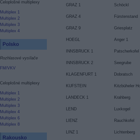
Celoplošné multiplexy
GRAZ 1
Schöckl
Multiplex 1
GRAZ 4
Fürstenstand
Multiplex 2
Multiplex 3
GRAZ 9
Griesplatz
Multiplex 4
HOEGL
Anger 1
Polsko
INNSBRUCK 1
Patscherkofel
Rozhlasové vysílače
INNSBRUCK 2
Seegrube
FM/VKV
KLAGENFURT 1
Dobratsch
Celoplošné multiplexy
KUFSTEIN
Kitzbüheler H
Multiplex 1
LANDECK 1
Krahberg
Multiplex 2
Multiplex 3
LEND
Luxkogel
Multiplex 4
Multiplex 6
LIENZ
Rauchkofel
Multiplex 8
LINZ 1
Lichtenberg
Rakousko