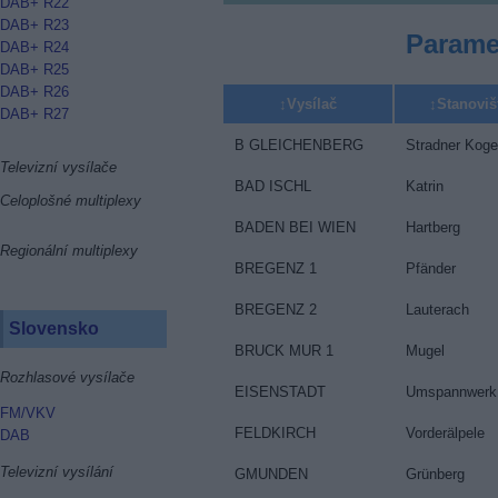
DAB+ R22
DAB+ R23
Parame
DAB+ R24
DAB+ R25
DAB+ R26
Vysílač
Stanoviš
DAB+ R27
B GLEICHENBERG
Stradner Koge
Televizní vysílače
BAD ISCHL
Katrin
Celoplošné multiplexy
BADEN BEI WIEN
Hartberg
Regionální multiplexy
BREGENZ 1
Pfänder
BREGENZ 2
Lauterach
Slovensko
BRUCK MUR 1
Mugel
Rozhlasové vysílače
EISENSTADT
Umspannwerk
FM/VKV
FELDKIRCH
Vorderälpele
DAB
Televizní vysílání
GMUNDEN
Grünberg