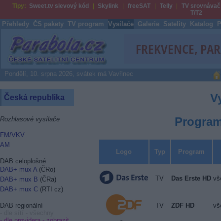
Tipy:
Sweet.tv slevový kód
Skylink
freeSAT
Telly
TV srovnávač
T/T2
Přehledy
ČS pakety
TV program
Vysílače
Galerie
Satelity
Katalog
P
Parabola.cz
Pondělí, 10. srpna 2026, svátek má Vavřinec
V
Česká republika
Program
Rozhlasové vysílače
FM/VKV
AM
Logo
Typ
Program
DAB celoplošné
DAB+ mux A
(ČRo)
TV
Das Erste HD
vš
DAB+ mux B
(ČRa)
DAB+ mux C
(RTI cz)
TV
ZDF HD
vš
DAB regionální
- dle sítí - všechny
- dle providera -
zobrazit