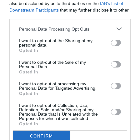
also be disclosed by us to third parties on the
IAB’s List of
Downstream Participants
that may further disclose it to other
Standard
third parties.
Modulace nosných
Personal Data Processing Opt Outs
Vysílací mód
I want to opt-out of the Sharing of my
personal data.
Opted In
Ochranný interval
I want to opt-out of the Sale of my
FEC
Personal Data.
Opted In
Pilot Pattern
I want to opt-out of processing my
Celkový datový tok
Personal Data for Targeted Advertising.
Opted In
Kódování EPG a HbbTV
I want to opt-out of Collection, Use,
Provozovatel multiplexu
Retention, Sale, and/or Sharing of my
Personal Data that Is Unrelated with the
Purposes for which it was collected.
Opted In
Parabola.cz
- web o satelitní, terestrické a kabelové televizi, © 2000–202
CONFIRM
•
O webu parabola.cz
•
O souborech cookies
•
Inzerce
•
Kontakt