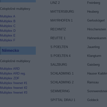
LINZ 2
Freinberg
Celoplošné multiplexy
MATTERSBURG
Heuberg
Multiplex A
MAYRHOFEN 1
Gerloskögerl
Multiplex B
Multiplex C
RECHNITZ
Hirschenstein
Multiplex D
Multiplex E
REUTTE 1
Hahnenkamm
Multiplex F
S POELTEN
Jauerling
Německo
S POELTEN 4
Klangturm
Celoplošné multiplexy
SALZBURG
Gaisberg
Multiplex ARD
SCHLADMING 1
Hauser Kaibli
Multiplex ARD reg.
Multiplex ZDF
SCHLADMING 2
Ramsau
Multiplex freenet #1
Multiplex freenet #2
SEMMERING
Sonnwendstei
Multiplex freenet #3
SPITTAL DRAU 1
Goldeck