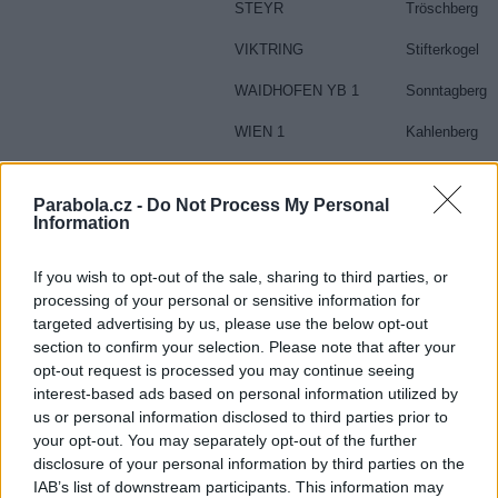
STEYR
Tröschberg
VIKTRING
Stifterkogel
WAIDHOFEN YB 1
Sonntagberg
WIEN 1
Kahlenberg
WIEN 2
Himmelhof
Parabola.cz -
Do Not Process My Personal
WIEN 5
Arsenal
Information
WIEN 7
Mariahilfer Gür
If you wish to opt-out of the sale, sharing to third parties, or
WIEN 8
Liesing
processing of your personal or sensitive information for
targeted advertising by us, please use the below opt-out
WIEN 9
DC Tower 1
section to confirm your selection. Please note that after your
opt-out request is processed you may continue seeing
WOLFSBERG 1
Koralpe
interest-based ads based on personal information utilized by
us or personal information disclosed to third parties prior to
your opt-out. You may separately opt-out of the further
disclosure of your personal information by third parties on the
IAB’s list of downstream participants. This information may
Technické pa