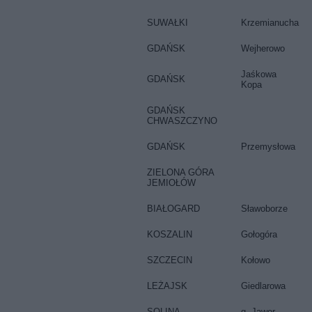
SUWAŁKI
Krzemianucha
GDAŃSK
Wejherowo
Jaśkowa
GDAŃSK
Kopa
GDAŃSK
CHWASZCZYNO
GDAŃSK
Przemysłowa
ZIELONA GÓRA
JEMIOŁÓW
BIAŁOGARD
Sławoborze
KOSZALIN
Gołogóra
SZCZECIN
Kołowo
LEŻAJSK
Giedlarowa
SOLINA
g. Jawor