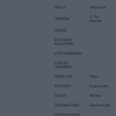
WISŁA
Skrzyczne
G. Św.
TARNÓW
Marcina
RÓŻAN
KATOWICE
KOSZTOWY
ŁÓDŹ DĄBROWA
ELBLĄG
JAGODNIK
WROCŁAW
Ślęża
KŁODZKO
Czarna Góra
ŻAGAŃ
Wichów
JELENIA GÓRA
Śnieżne Kotły
GIŻYCKO MIŁKI