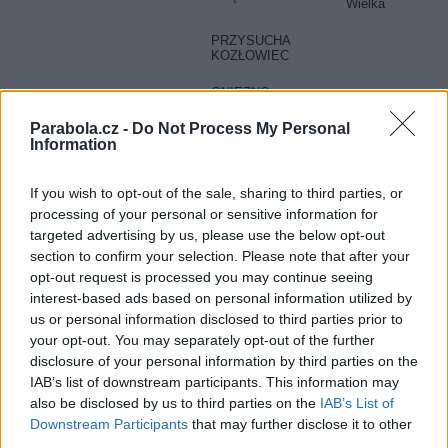
Wielka
PRZYSUCHA
KOZŁOWIEC
GNIEZNO
CHOJNA
Parabola.cz -
Do Not Process My Personal
Information
PIŁA RUSINOWO
GNIEZNO
Chojna
If you wish to opt-out of the sale, sharing to third parties, or
processing of your personal or sensitive information for
KIELCE ŚWIĘTY
KRZYŻ
targeted advertising by us, please use the below opt-out
section to confirm your selection. Please note that after your
POZNAŃ ŚREM
opt-out request is processed you may continue seeing
interest-based ads based on personal information utilized by
IŁAWA
Kisielice
us or personal information disclosed to third parties prior to
your opt-out. You may separately opt-out of the further
PŁOCK
RACHOCIN
disclosure of your personal information by third parties on the
IAB’s list of downstream participants. This information may
KONIN
also be disclosed by us to third parties on the
IAB’s List of
ŻÓŁWIENIEC
Downstream Participants
that may further disclose it to other
third parties.