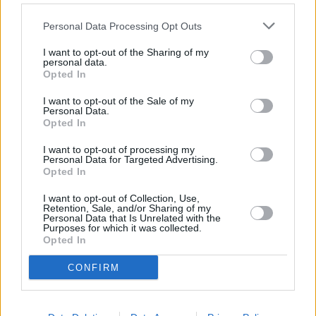
PŁOCK RADZIWIE
Personal Data Processing Opt Outs
PŁOCK
Rachocin
I want to opt-out of the Sharing of my
personal data.
Opted In
Technické pa
I want to opt-out of the Sale of my
Personal Data.
Opted In
Standard
I want to opt-out of processing my
Personal Data for Targeted Advertising.
Modulace nosných
Opted In
Vysílací mód
I want to opt-out of Collection, Use,
Retention, Sale, and/or Sharing of my
Ochranný interval
Personal Data that Is Unrelated with the
Purposes for which it was collected.
Opted In
FEC
CONFIRM
Celkový datový tok
Kódování EPG a HbbTV