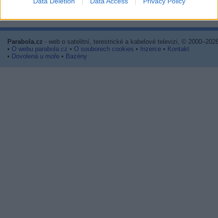
Data Deletion
Data Access
Privacy Policy
Provozovatel multiplexu
Parabola.cz
- web o satelitní, terestrické a kabelové televizi, © 2000–202
•
O webu parabola.cz
•
O souborech cookies
•
Inzerce
•
Kontakt
•
Dovolená u moře
•
Bazény