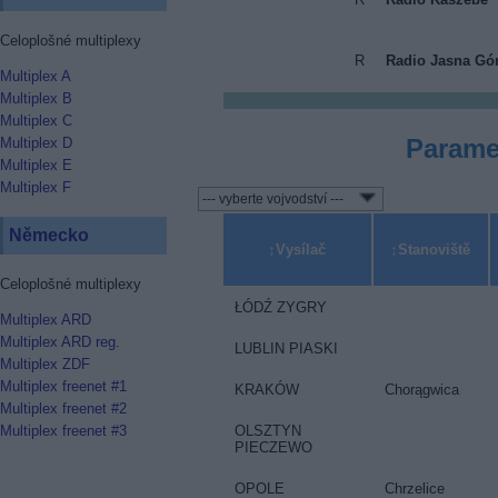
Celoplošné multiplexy
R
Radio Jasna Gó
Multiplex A
Multiplex B
Multiplex C
Parame
Multiplex D
Multiplex E
Multiplex F
Německo
Vysílač
Stanoviště
Celoplošné multiplexy
ŁÓDŹ ZYGRY
Multiplex ARD
Multiplex ARD reg.
LUBLIN PIASKI
Multiplex ZDF
Multiplex freenet #1
KRAKÓW
Chorągwica
Multiplex freenet #2
OLSZTYN
Multiplex freenet #3
PIECZEWO
OPOLE
Chrzelice