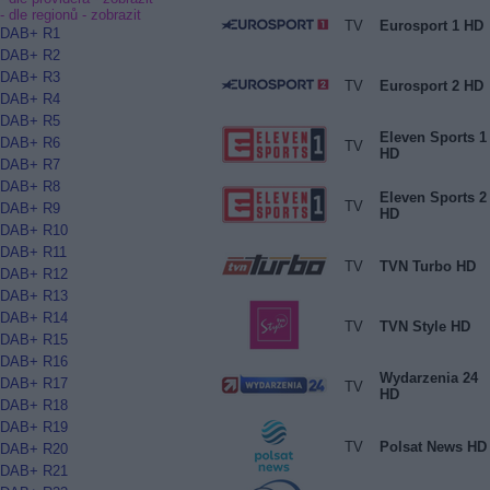
- dle regionů -
zobrazit
TV
Eurosport 1 HD
DAB+ R1
DAB+ R2
DAB+ R3
TV
Eurosport 2 HD
DAB+ R4
DAB+ R5
Eleven Sports 1
DAB+ R6
TV
HD
DAB+ R7
DAB+ R8
Eleven Sports 2
TV
DAB+ R9
HD
DAB+ R10
DAB+ R11
TV
TVN Turbo HD
DAB+ R12
DAB+ R13
DAB+ R14
TV
TVN Style HD
DAB+ R15
DAB+ R16
Wydarzenia 24
DAB+ R17
TV
HD
DAB+ R18
DAB+ R19
TV
Polsat News HD
DAB+ R20
DAB+ R21