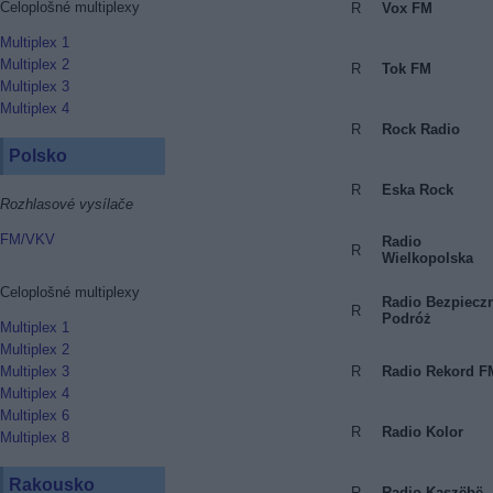
Celoplošné multiplexy
R
Vox FM
Multiplex 1
Multiplex 2
R
Tok FM
Multiplex 3
Multiplex 4
R
Rock Radio
Polsko
R
Eska Rock
Rozhlasové vysílače
FM/VKV
Radio
R
Wielkopolska
Celoplošné multiplexy
Radio Bezpiecz
R
Podróż
Multiplex 1
Multiplex 2
R
Radio Rekord F
Multiplex 3
Multiplex 4
Multiplex 6
R
Radio Kolor
Multiplex 8
Rakousko
R
Radio Kaszëbë