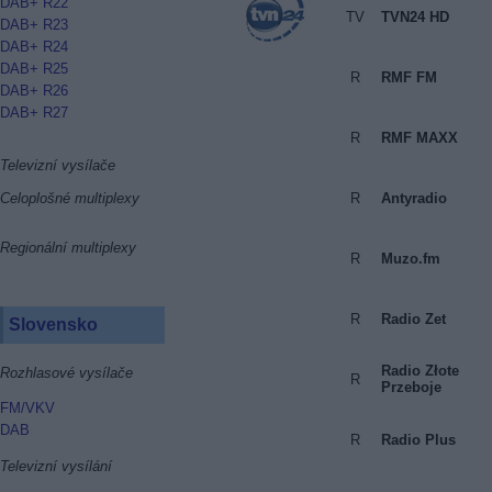
DAB+ R22
TV
TVN24 HD
DAB+ R23
DAB+ R24
DAB+ R25
R
RMF FM
DAB+ R26
DAB+ R27
R
RMF MAXX
Televizní vysílače
R
Antyradio
Celoplošné multiplexy
Regionální multiplexy
R
Muzo.fm
R
Radio Zet
Slovensko
Radio Złote
Rozhlasové vysílače
R
Przeboje
FM/VKV
DAB
R
Radio Plus
Televizní vysílání