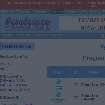
Tipy:
Sweet.tv slevový kód
Skylink
freeSAT
Telly
TV srovnávač
T/T2
Přehledy
ČS pakety
TV program
Vysílače
Galerie
Satelity
Katalog
P
Parabola.cz
Sobota, 8. srpna 2026, svátek má Soběslav
V
Česká republika
Program
Rozhlasové vysílače
FM/VKV
AM
Logo
Typ
Program
DAB celoplošné
DAB+ mux A
(ČRo)
TV
Polsat Sport HD
DAB+ mux B
(ČRa)
DAB+ mux C
(RTI cz)
Polsat Sport
TV
DAB regionální
Extra HD
- dle sítí - všechny
- dle providera -
zobrazit