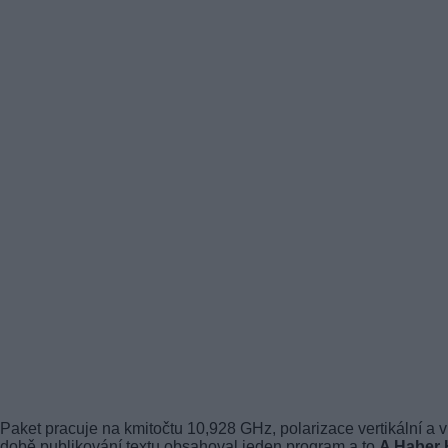
Paket pracuje na kmitočtu 10,928 GHz, polarizace vertikální a v
době publikování textu obsahoval jeden program a to
A Haber