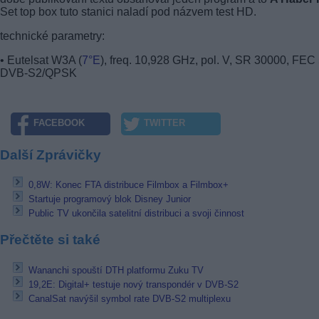
Set top box tuto stanici naladí pod názvem test HD.
technické parametry:
• Eutelsat W3A (
7°E
), freq. 10,928 GHz, pol. V, SR 30000, FEC 
DVB-S2/QPSK
FACEBOOK
TWITTER
Další Zprávičky
0,8W: Konec FTA distribuce Filmbox a Filmbox+
Startuje programový blok Disney Junior
Public TV ukončila satelitní distribuci a svoji činnost
Přečtěte si také
Wananchi spouští DTH platformu Zuku TV
19,2E: Digital+ testuje nový transpondér v DVB-S2
CanalSat navýšil symbol rate DVB-S2 multiplexu