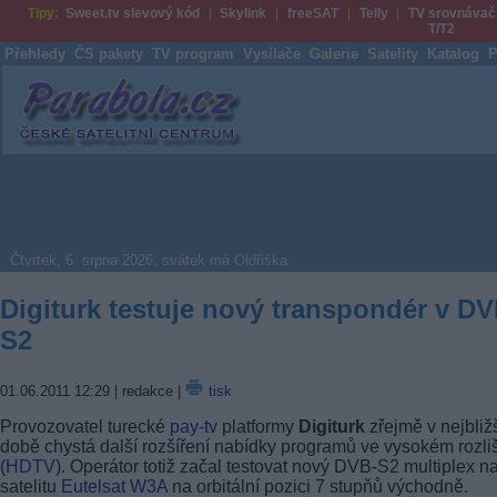
Tipy:
Sweet.tv slevový kód
Skylink
freeSAT
Telly
TV srovnávač
T/T2
Přehledy
ČS pakety
TV program
Vysílače
Galerie
Satelity
Katalog
P
Parabola.cz
Čtvrtek, 6. srpna 2026, svátek má Oldřiška
Digiturk testuje nový transpondér v DV
S2
01.06.2011 12:29
| redakce |
tisk
Provozovatel turecké
pay-tv
platformy
Digiturk
zřejmě v nejbliž
době chystá další rozšíření nabídky programů ve vysokém rozli
(
HDTV
). Operátor totiž začal testovat nový DVB-S2 multiplex n
satelitu
Eutelsat W3A
na orbitální pozici 7 stupňů východně.