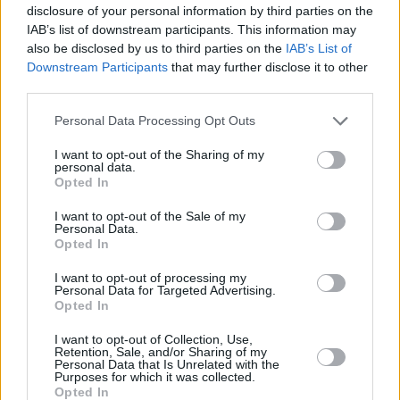
vysílacím týdnu
naladění na Skylinku
disclosure of your personal information by third parties on the
IAB’s list of downstream participants. This information may
also be disclosed by us to third parties on the
IAB’s List of
Downstream Participants
that may further disclose it to other
third parties.
Personal Data Processing Opt Outs
I want to opt-out of the Sharing of my
personal data.
Opted In
I want to opt-out of the Sale of my
Personal Data.
Opted In
I want to opt-out of processing my
Personal Data for Targeted Advertising.
Opted In
Parabola.cz
- web o satelitní, terestrické a kabelové televizi, © 2000–202
•
O webu parabola.cz
•
O souborech cookies
•
Inzerce
•
Kontakt
I want to opt-out of Collection, Use,
•
Dovolená u moře
•
Bazény
Retention, Sale, and/or Sharing of my
Personal Data that Is Unrelated with the
Purposes for which it was collected.
Opted In