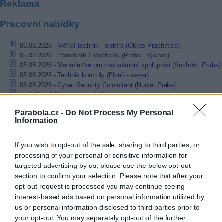
Reklama
Pracovní nabídky
06.08.2026 -
Měřící technik - elektro (Okres Prachatice)
05.08.2026 -
Zámečník / Mechanik (Praha - východ)
05.08.2026 -
Manažer/ka pro mezinárodní spolupráci (Suchdol, Praha)
05.08.2026 -
Technik kontroly (Plzeň - sever)
05.08.2026 -
Cyber Security Consultant (Nusle, Praha)
... další nabídky zaměstnání
Parabola.cz -
Do Not Process My Personal
Information
Vybrané články
If you wish to opt-out of the sale, sharing to third parties, or
processing of your personal or sensitive information for
targeted advertising by us, please use the below opt-out
section to confirm your selection. Please note that after your
opt-out request is processed you may continue seeing
interest-based ads based on personal information utilized by
us or personal information disclosed to third parties prior to
Prima sport - co nabídne v prvním
Kdy a kde bude Prima sport k
your opt-out. You may separately opt-out of the further