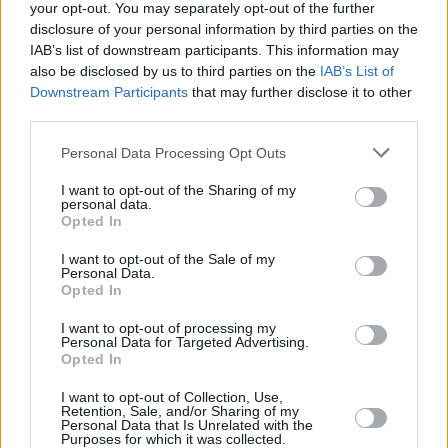
your opt-out. You may separately opt-out of the further
... další nabídky zaměstnání
disclosure of your personal information by third parties on the
IAB’s list of downstream participants. This information may
also be disclosed by us to third parties on the
IAB’s List of
Vybrané články
Downstream Participants
that may further disclose it to other
third parties.
Personal Data Processing Opt Outs
I want to opt-out of the Sharing of my
personal data.
Opted In
I want to opt-out of the Sale of my
Kdy a kde bude Prima sport k
Prima sport - co nabídne v prvním
Personal Data.
naladění na Skylinku
vysílacím týdnu
Opted In
I want to opt-out of processing my
Personal Data for Targeted Advertising.
Opted In
Parabola.cz
- web o satelitní, terestrické a kabelové televizi, © 2000–202
•
O webu parabola.cz
•
O souborech cookies
•
Inzerce
•
Kontakt
I want to opt-out of Collection, Use,
•
Dovolená u moře
•
Bazény
Retention, Sale, and/or Sharing of my
Personal Data that Is Unrelated with the
Purposes for which it was collected.