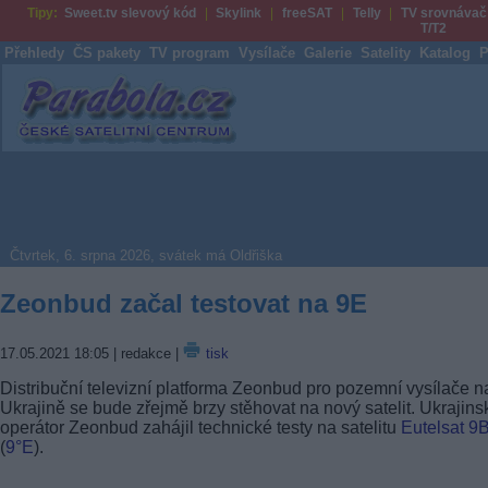
Tipy:
Sweet.tv slevový kód
Skylink
freeSAT
Telly
TV srovnávač
T/T2
Přehledy
ČS pakety
TV program
Vysílače
Galerie
Satelity
Katalog
P
Parabola.cz
Čtvrtek, 6. srpna 2026, svátek má Oldřiška
Zeonbud začal testovat na 9E
17.05.2021 18:05
| redakce |
tisk
Distribuční televizní platforma Zeonbud pro pozemní vysílače n
Ukrajině se bude zřejmě brzy stěhovat na nový satelit. Ukrajins
operátor Zeonbud zahájil technické testy na satelitu
Eutelsat 9
(
9°E
).