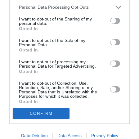
Vybrané články
Personal Data Processing Opt Outs
I want to opt-out of the Sharing of my
personal data.
Opted In
I want to opt-out of the Sale of my
Personal Data.
Opted In
I want to opt-out of processing my
Prima sport - co nabídne v prvním
Kdy a kde bude Prima sport k
Personal Data for Targeted Advertising.
vysílacím týdnu
naladění na Skylinku
Opted In
I want to opt-out of Collection, Use,
Retention, Sale, and/or Sharing of my
Parabola.cz
- web o satelitní, terestrické a kabelové televizi, © 2000–202
Personal Data that Is Unrelated with the
•
O webu parabola.cz
•
O souborech cookies
•
Inzerce
•
Kontakt
Purposes for which it was collected.
•
Dovolená u moře
•
Bazény
Opted In
CONFIRM
Data Deletion
Data Access
Privacy Policy