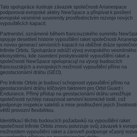
Tato spolupráce ilustruje závazek společnosti Arianespace
podporovat evropské aktéry NewSpace a přispívat k posílení
evropské vesmírné suverenity prostřednictvím rozvoje nových
vypouštěcích kapacit.
Partnerství, oznámené během francouzského summitu NewSpa
spojuje desetiletí historie vypouštění raket společnosti Arianes
s novou generací servisních kapacit na oběžné dráze společnos
Infinite Orbits. Spolupráce odráží vývoj evropského vesmírného
ekosystému, kde zavedení poskytovatelé vypouštění raket a
společnosti NewSpace spolupracují na vývoji budoucích
francouzských a evropských možností vypouštění přímo na
geostacionární dráhu (GEO).
Pro Infinite Orbits je budoucí schopnost vypouštění přímo na
geostacionární dráhu klíčovým faktorem pro Orbit Guard i
Endurance. Přímý přístup na geostacionární dráhu umožňuje
společnosti rychleji nasazovat servisní kosmické lodě, což
podporuje inspekce satelitů a mise prodloužení jejich životnosti
větší provozní flexibilitou.
Identifikací těchto budoucích požadavků na vypouštění raket
společnost Infinite Orbits znovu potvrzuje svůj závazek k evro
možnostem vypouštění raket a zároveň podporuje včasný rozvo