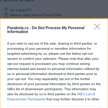
Sky kupuje ITV
Hitlerovy tajné mise na Prima ZOOM
Léto a podzim na JOJ play: AYTO, Sexta či PML
Parabola.cz -
Do Not Process My Personal
Reklama
Information
Pracovní nabídky
If you wish to opt-out of the sale, sharing to third parties, or
processing of your personal or sensitive information for
07.08.2026 -
Bosch Powertrain s.r.o. Jihlava • linkový střídač • mzda
48.400 Kč • příspěvek na ubytování (Jihlava, okres Jihlava)
targeted advertising by us, please use the below opt-out
07.08.2026 -
Bosch Powertrain s.r.o. Jihlava • obsluha CNC strojů • 
section to confirm your selection. Please note that after your
48.400 Kč • náborový bonus 50.000 Kč • příspěvek na ubytování (Jihl
opt-out request is processed you may continue seeing
okres Jihlava)
interest-based ads based on personal information utilized by
06.08.2026 -
Bosch Powertrain s.r.o. Jihlava • CNC operátor• mzda 48
Kč • náborový bonus 50.000 Kč • příspěvek na ubytování (Jihlava, ok
us or personal information disclosed to third parties prior to
Jihlava)
your opt-out. You may separately opt-out of the further
06.08.2026 -
Bosch Powertrain s.r.o. • montážní dělník • mzda 44.700
disclosure of your personal information by third parties on the
týdenní zálohy na mzdu 2.000 Kč (Jihlava, okres Jihlava)
IAB’s list of downstream participants. This information may
06.08.2026 -
Bosch Powertrain s.r.o. Jihlava • práce ve skladu • mzda
48.400 Kč • náborový bonus 50.000 Kč • ubytování (Jihlava, okres Jih
also be disclosed by us to third parties on the
IAB’s List of
... další nabídky zaměstnání
Downstream Participants
that may further disclose it to other
third parties.