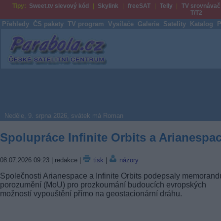
Tipy:
Sweet.tv slevový kód
Skylink
freeSAT
Telly
TV srovnávač
T/T2
Přehledy
ČS pakety
TV program
Vysílače
Galerie
Satelity
Katalog
P
Parabola.cz
Neděle, 9. srpna 2026, svátek má Roman
Spolupráce Infinite Orbits a Arianespa
08.07.2026 09:23
| redakce |
tisk
|
názory
Společnosti Arianespace a Infinite Orbits podepsaly memoran
porozumění (MoU) pro prozkoumání budoucích evropských
možností vypouštění přímo na geostacionární dráhu.