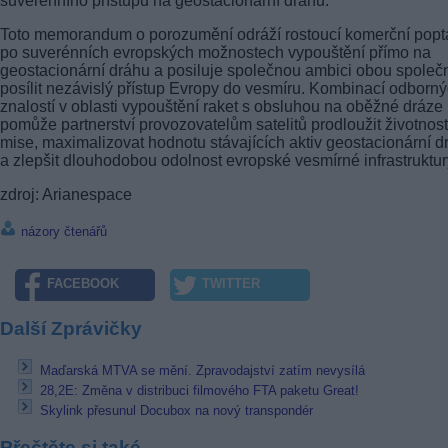
suverénního přístupu na geostacionární dráhu.
Toto memorandum o porozumění odráží rostoucí komerční pop
po suverénních evropských možnostech vypouštění přímo na
geostacionární dráhu a posiluje společnou ambici obou společn
posílit nezávislý přístup Evropy do vesmíru. Kombinací odborn
znalostí v oblasti vypouštění raket s obsluhou na oběžné dráze
pomůže partnerství provozovatelům satelitů prodloužit životnost
mise, maximalizovat hodnotu stávajících aktiv geostacionární d
a zlepšit dlouhodobou odolnost evropské vesmírné infrastruktur
zdroj: Arianespace
názory čtenářů
FACEBOOK
TWITTER
Další Zprávičky
Maďarská MTVA se mění. Zpravodajství zatím nevysílá
28,2E: Změna v distribuci filmového FTA paketu Great!
Skylink přesunul Docubox na nový transpondér
Přečtěte si také