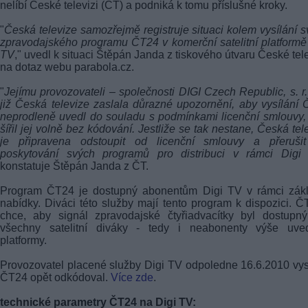
nelíbí České televizi (ČT) a podniká k tomu příslušné kroky.
"
Česká televize samozřejmě registruje situaci kolem vysílání 
zpravodajského programu ČT24 v komerční satelitní platformě
TV
," uvedl k situaci Štěpán Janda z tiskového útvaru České tel
na dotaz webu parabola.cz.
"
Jejímu provozovateli – společnosti DIGI Czech Republic, s. r.
již Česká televize zaslala důrazné upozornění, aby vysílání
neprodleně uvedl do souladu s podmínkami licenční smlouvy,
šířil jej volně bez kódování. Jestliže se tak nestane, Česká tel
je připravena odstoupit od licenční smlouvy a přerušit
poskytování svých programů pro distribuci v rámci Digi
konstatuje Štěpán Janda z ČT.
Program ČT24 je dostupný abonentům Digi TV v rámci zákl
nabídky. Diváci této služby mají tento program k dispozici. Č
chce, aby signál zpravodajské čtyřiadvacítky byl dostupn
všechny satelitní diváky - tedy i neabonenty výše uve
platformy.
Provozovatel placené služby Digi TV odpoledne 16.6.2010 vys
ČT24 opět odkódoval.
Více zde
.
technické parametry ČT24 na Digi TV: