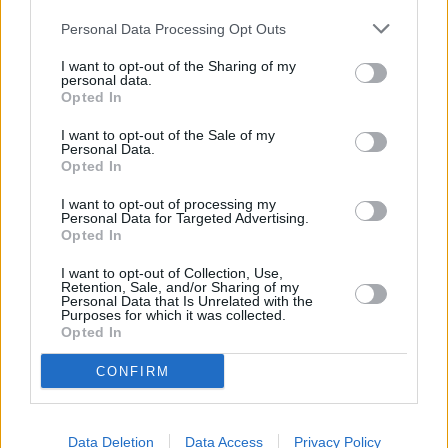
týdenní zálohy na mzdu 2.000 Kč (Jihlava, okres Jihlava)
... další nabídky zaměstnání
Personal Data Processing Opt Outs
I want to opt-out of the Sharing of my
personal data.
Vybrané články
Opted In
I want to opt-out of the Sale of my
Personal Data.
Opted In
I want to opt-out of processing my
Personal Data for Targeted Advertising.
Opted In
Prima sport - co nabídne v prvním
Kdy a kde bude Prima sport k
I want to opt-out of Collection, Use,
vysílacím týdnu
naladění na Skylinku
Retention, Sale, and/or Sharing of my
Personal Data that Is Unrelated with the
Purposes for which it was collected.
Opted In
Parabola.cz
- web o satelitní, terestrické a kabelové televizi, © 2000–202
•
O webu parabola.cz
•
O souborech cookies
•
Inzerce
•
Kontakt
CONFIRM
•
Dovolená u moře
•
Bazény
Data Deletion
Data Access
Privacy Policy