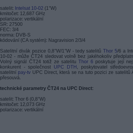
satelit:
Intelsat 10-02
(1°W)
kmitočet: 12,687 GHz
polarizace: vertikální
SR: 27500
FEC: 3/4
norma: DVB-S
kódování (CA systém): Nagravision 2/3/4
Satelitní divák pozice 0,8°W/1°W - tedy satelitů
Thor 5
/6 a Int
10-02 - může ČT24 sledovat volně bez jakéhokoliv předplat
Volný signál ČT24 totiž ze satelitu
Thor 6
poskytuje její nej
konkurent - společnost
UPC DTH
, poskytovatel středoevr
satelitní
pay-tv
UPC Direct, která se na tuto pozici ze satelitů 
přesouvá.
technické parametry ČT24 na UPC Direct:
satelit: Thor 6 (0,8°W)
kmitočet: 12,073 GHz
polarizace: vertikální