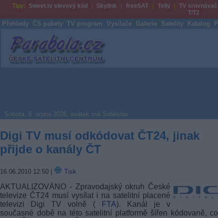
Tipy:
Sweet.tv slevový kód
Skylink
freeSAT
Telly
TV srovnávač
T/T2
Přehledy
ČS pakety
TV program
Vysílače
Galerie
Satelity
Katalog
P
Parabola.cz
Sobota, 8. srpna 2026, svátek má Soběslav
Digi TV musí odkódovat ČT24, jinak
přijde o kanály ČT
16.06.2010 12:50
|
Tisk
AKTUALIZOVÁNO - Zpravodajský okruh České
televize ČT24 musí vysílat i na satelitní placené
televizi Digi TV volně (
FTA
). Kanál je v
současné době na této satelitní platformě šířen kódovaně, c