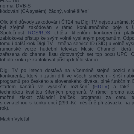
FEC: 7/8
norma: DVB-S
kódování (CA systém): žádný, volné šíření
Oficiální důvody zakódování ČT24 na Digi TV nejsou známé. 
byl zřejmě zakódován v rámci konkurenčního boje s 
Společnost
RCS/RDS
chtěla klientům konkurenční platf
zablokovat přístup ke svým volně vysílaným programům. Odp
tomu i další krok Digi TV - změna service ID (SID) u volně vys
rumunské verze hudební televize Music Channel, která 
zařazena do channel listu dotovaných set top boxů UPC. C
tohoto kroku je zablokovat přístup k této stanici.
Digi TV po letech dostává na víceméně stejné pozici sil
konkurenta, který ji zatím drtí ve všech směrech - širší nab
programů pro českého a slovenského diváka, plně funkčním
startem kanálů ve vysokém rozlišení (
HDTV
) a také l
technickou kvalitou šířených programů. V rámci promo akc
možné získat základní balíček programů za cenu t
srovnatelnou s konkurencí (299,-Kč měsíčně při závazku na 
rok).
Martin Vyleťal