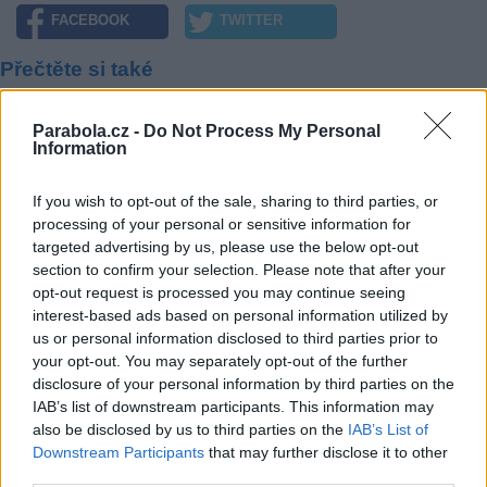
FACEBOOK
TWITTER
Přečtěte si také
Digi TV: Vypínání Nagravision 2 se dotklo prvního programu v češtině
Parabola.cz -
Do Not Process My Personal
Digi TV potvrdila výměnu karet i v Česku
Information
bebe TV míří do platformy Digi TV
Reklama
If you wish to opt-out of the sale, sharing to third parties, or
processing of your personal or sensitive information for
Pracovní nabídky
targeted advertising by us, please use the below opt-out
section to confirm your selection. Please note that after your
07.08.2026 -
Bosch Powertrain s.r.o. Jihlava • linkový střídač • mzda
opt-out request is processed you may continue seeing
48.400 Kč • příspěvek na ubytování (Jihlava, okres Jihlava)
interest-based ads based on personal information utilized by
07.08.2026 -
Bosch Powertrain s.r.o. Jihlava • obsluha CNC strojů • 
us or personal information disclosed to third parties prior to
48.400 Kč • náborový bonus 50.000 Kč • příspěvek na ubytování (Jihl
okres Jihlava)
your opt-out. You may separately opt-out of the further
07.08.2026 -
Specialista pro elektronická zařízení údržby (m/ž) (tř. Vá
disclosure of your personal information by third parties on the
Klementa 869, Mladá Boleslav II)
IAB’s list of downstream participants. This information may
06.08.2026 -
Bosch Powertrain s.r.o. Jihlava • CNC operátor• mzda 48
also be disclosed by us to third parties on the
IAB’s List of
Kč • náborový bonus 50.000 Kč • příspěvek na ubytování (Jihlava, ok
Downstream Participants
that may further disclose it to other
Jihlava)
06.08.2026 -
Bosch Powertrain s.r.o. • montážní dělník • mzda 44.700
third parties.