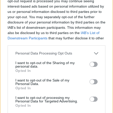
opt-out request is processed you may continue seeing
11.05.2024 03:33
Recenze podrobně představuje jednu z velmi oblíbených
interest-based ads based on personal information utilized by
OTT služeb, která nese název Lepší.TV. Divákům
us or personal information disclosed to third parties prior to
umožňuje sledovaní televizních programů přes internet.
your opt-out. You may separately opt-out of the further
Díky používání video kodeku HEVC stačí připojení k
internetu s rychlostí alespoň 3 Mbit/s.
disclosure of your personal information by third parties on the
IAB’s list of downstream participants. This information may
Nova Cinema HD, Prima COOL HD, JOJ 24 HD z nové
also be disclosed by us to third parties on the
IAB’s List of
frekvence ST
22.02.2024 18:18
Downstream Participants
that may further disclose it to other
Celkem 6 českých a slovenských komerčních programů změní vysílací
third parties.
transpondéry. Společnost Slovak Telekom (ST) začala tyto stanice vysílat z j
frekvence. Přeladění se dotkne Telly, Magenta TV SAT a částečně i freeSAT
Personal Data Processing Opt Outs
Skylink 7 skončil, před startem CANAL+ Sport 2
28.11.2023 13:23
I want to opt-out of the Sharing of my
Na trhu brzy začne vysílat nový sportovní program pod
personal data.
značkou CANAL+. Stanice se bude jmenovat CANAL+
Opted In
Sport 2 a nahradí původní program Skylink 7, který
ukončil své vysílání na českém a slovenském trhu.
I want to opt-out of the Sale of my
Personal Data.
Společnost Ab-com chystá satelitní a internetovou tv platf
Opted In
23.06.2023 16:14
Slovenská společnost AB-COM, s.r.o. z Topoľčan chystá rozšíření portfolia 
služeb. Zákazníkům bude nabízet satelitní (DTH) a internetovou televizní sl
I want to opt-out of processing my
(IPTV/OTT).
Personal Data for Targeted Advertising.
Opted In
1
2
3
4
...
15