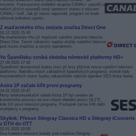
rozroste. Francouzská mediální skupina CANAL+ spouští u
našich jižních sousedů nový sportovní stanici s názvem
CANAL+ Golf. Jak již název napovídá, program se bude
věnovat jedinému sportu.
Z maďarského trhu zmizela značka Direct One
02.12.2025 15:45
Na maďarském trhu již nepůsobí satelitní placená televize
Direct One. Tamní zákazníci najdou služby satelitní televize
pod novou značkou a novým operátorem.
Ve Španělsku vzniká obdoba německé platformy HD+
27.09.2025 17:42
Španělské domácnosti budou moci již brzy přijímat novou satelitní televizní
platformu. Nabídku všech základních španělských programů, včetně řady
mezinárodních stanic budou zákazníkům nabízet operátor SES Astra Iberia.
Astra 1P začala šířit první programy
14.01.2025 15:47
Nový telekomunikační satelit Astra 1P byl uveden do
komerčního provozu na své cílové orbitální pozici 19,2°E,
kde šíří první televizní programy. Postupně začne šířit další
multiplexy s programy.
Skylink: Přesun Stingray Classica HD a Stingray iConcert
z DTH do OTT
02.01.2025 20:00
Dva hudební televizní kanály pod značkou Stingray -