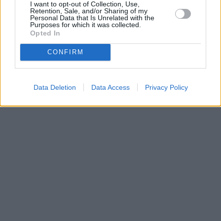
I want to opt-out of Collection, Use,
Retention, Sale, and/or Sharing of my
Personal Data that Is Unrelated with the
Purposes for which it was collected.
Parabola.cz
- web o satelitní, terestrické a kabelové televizi, © 2000–202
Opted In
•
O webu parabola.cz
•
O souborech cookies
•
Inzerce
•
Kontakt
•
Dovolená u moře
•
Bazény
CONFIRM
Data Deletion
Data Access
Privacy Policy