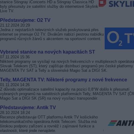
stanice Stingray iConcerts HD a Stingray Classica HD
byly přesunuty ze satelitní služby do internetové Skylink
Live TV.
Představujeme: O2 TV
21.12.2024 20:29
Jedna z nejstarších televizních služeb poskytovaná přes
internet se jmenuje O2 TV. Divákům nabízí pestrou nabídku
programů různých žánrů s akcentem na sportovní content.
Vybrané stanice na nových kapacitách ST
07.11.2024 15:36
Některé programy se vysílají na nových frekvencích v multiplexech operátor
Slovak Telekom (ST), který zajišťuje distribuci programů pro české platformy
MAGENTA TV SAT a Telly a slovenské Magio Sat a DIGI SK.
Telly, MAGENTA TV: Některé programy z nové frekvence
01.11.2024 14:26
Z důvodu optimalizace satelitní kapacity na pozici 0,8°W došlo k přesunutí
vybraných programů na satelitních platformách Telly, MAGENTA TV SAT (ČR
Magio Sat a DIGI SK (SR) na nový vysílací transpondér.
Představujeme: Antik TV
28.10.2024 18:24
Recenze představuje OTT platformu Antik TV košického
telekomunikačního operátora Antik Telecom. Služba má
širokou podporu zařízení a rovněž i zajímavé funkce a
vlastnosti, které jinde nenajdete.