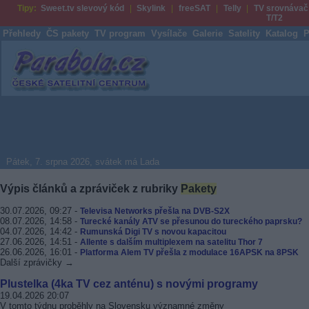
Tipy:
Sweet.tv slevový kód
Skylink
freeSAT
Telly
TV srovnávač
T/T2
Přehledy
ČS pakety
TV program
Vysílače
Galerie
Satelity
Katalog
P
Parabola.cz
Pátek, 7. srpna 2026, svátek má Lada
Výpis článků a zpráviček z rubriky
Pakety
30.07.2026, 09:27 -
Televisa Networks přešla na DVB-S2X
08.07.2026, 14:58 -
Turecké kanály ATV se přesunou do tureckého paprsku?
04.07.2026, 14:42 -
Rumunská Digi TV s novou kapacitou
27.06.2026, 14:51 -
Allente s dalším multiplexem na satelitu Thor 7
26.06.2026, 16:01 -
Platforma Alem TV přešla z modulace 16APSK na 8PSK
Další zprávičky →
Plustelka (4ka TV cez anténu) s novými programy
19.04.2026 20:07
V tomto týdnu proběhly na Slovensku významné změny