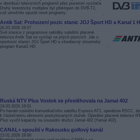
v distribuci televizních programů přes pozemní vysílače.
Druhý terestrický multiplex byl překlopen do DVB-T2,
což umožnilo spustit nové programy.
Antik Sat: Prohození pozic stanic JOJ Šport HD a Kanal 1 
26.03.2026 19:07
Svě stanice z programové nabídky satelitní placené
televize Antik Sat se vysílají na jiných pozicích. Jde o
sportovní stanici JOJ Šport HD a všeobecný slovenský
program Kanal1 HD.
Ruská NTV Plus Vostok se přestěhovala na Jamal 402
19.03.2026 19:01
Po havárii ruského komunikačního satelitu Express AT1, operátora RSCC, d
k částečnému obnovení poskytovaných služeb. Operátor placené televize N
Plus využil kapacity na sousední družici Jamal 402 (Yamal 402).
CANAL+ spouští v Rakousku golfový kanál
13.01.2026 19:00
Portfolio lineárních stanic pod značkou CANAL+ se