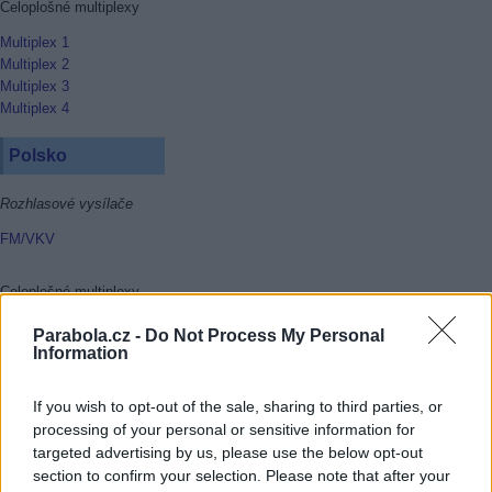
Celoplošné multiplexy
Multiplex 1
Multiplex 2
Multiplex 3
Multiplex 4
Polsko
Rozhlasové vysílače
FM/VKV
Celoplošné multiplexy
Multiplex 1
Parabola.cz -
Do Not Process My Personal
Multiplex 2
Information
Multiplex 3
Multiplex 4
If you wish to opt-out of the sale, sharing to third parties, or
Multiplex 6
processing of your personal or sensitive information for
Multiplex 8
targeted advertising by us, please use the below opt-out
section to confirm your selection. Please note that after your
Rakousko