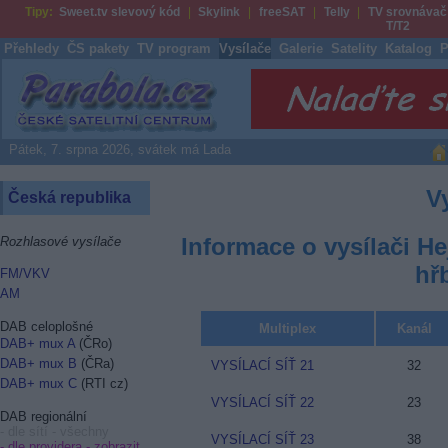
Tipy:
Sweet.tv slevový kód
Skylink
freeSAT
Telly
TV srovnávač
T/T2
Přehledy
ČS pakety
TV program
Vysílače
Galerie
Satelity
Katalog
P
Parabola.cz
Pátek, 7. srpna 2026, svátek má Lada
V
Česká republika
Informace o vysílači He
Rozhlasové vysílače
hř
FM/VKV
AM
DAB celoplošné
Multiplex
Kanál
DAB+ mux A
(ČRo)
DAB+ mux B
(ČRa)
VYSÍLACÍ SÍŤ 21
32
DAB+ mux C
(RTI cz)
VYSÍLACÍ SÍŤ 22
23
DAB regionální
- dle sítí - všechny
VYSÍLACÍ SÍŤ 23
38
- dle providera -
zobrazit