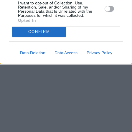
I want to opt-out of Collection, Use,
•
O webu parabola.cz
•
O souborech cookies
•
Inzerce
•
Kontakt
Retention, Sale, and/or Sharing of my
•
Dovolená u moře
•
Bazény
Personal Data that Is Unrelated with the
Purposes for which it was collected.
Opted In
CONFIRM
Data Deletion
Data Access
Privacy Policy