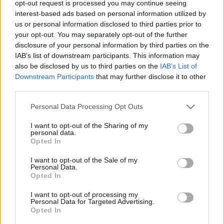
opt-out request is processed you may continue seeing
interest-based ads based on personal information utilized by
Celoplošné multiplexy
us or personal information disclosed to third parties prior to
your opt-out. You may separately opt-out of the further
Multiplex A
Multiplex B
disclosure of your personal information by third parties on the
Multiplex C
IAB’s list of downstream participants. This information may
Multiplex D
also be disclosed by us to third parties on the
IAB’s List of
Multiplex E
Downstream Participants
that may further disclose it to other
Multiplex F
third parties.
Německo
Personal Data Processing Opt Outs
I want to opt-out of the Sharing of my
Celoplošné multiplexy
personal data.
Opted In
Multiplex ARD
Multiplex ARD reg.
I want to opt-out of the Sale of my
Multiplex ZDF
Personal Data.
Multiplex freenet #1
Opted In
Multiplex freenet #2
Multiplex freenet #3
I want to opt-out of processing my
Personal Data for Targeted Advertising.
Opted In
Parabola.cz
- web o satelitní, terestrické a kabelové televizi, © 2000–202