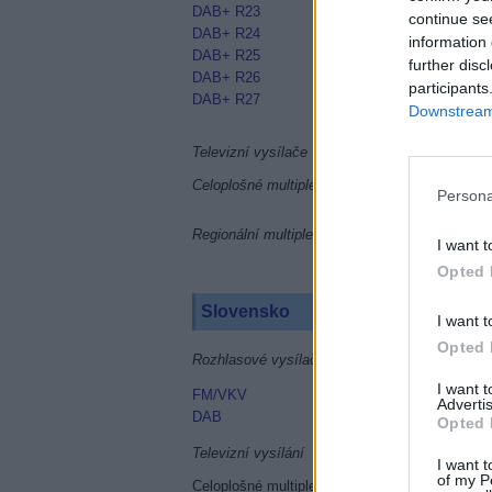
DAB+ R23
continue se
DAB+ R24
information 
DAB+ R25
further disc
DAB+ R26
participants
DAB+ R27
Downstream 
Televizní vysílače
Celoplošné multiplexy
Persona
Regionální multiplexy
I want t
Opted 
Slovensko
I want t
Opted 
Rozhlasové vysílače
I want 
FM/VKV
Advertis
DAB
Opted 
Televizní vysílání
I want t
of my P
Celoplošné multiplexy