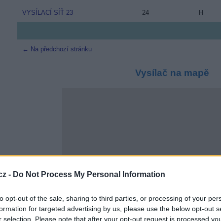
VYSÍLACÍ SÍŤ 23
24
H
← Na předchozí stránku
Vysílač na mapě
cz -
Do Not Process My Personal Information
to opt-out of the sale, sharing to third parties, or processing of your per
formation for targeted advertising by us, please use the below opt-out s
r selection. Please note that after your opt-out request is processed y