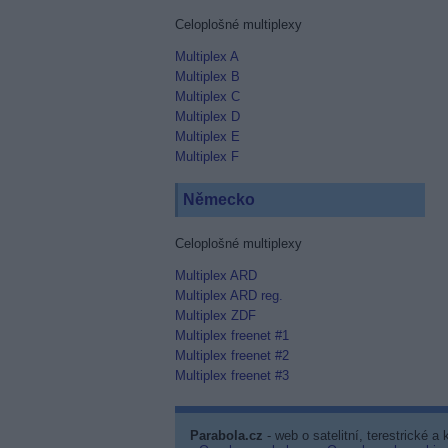
Celoplošné multiplexy
Multiplex A
Multiplex B
Multiplex C
Multiplex D
Multiplex E
Multiplex F
Německo
Celoplošné multiplexy
Multiplex ARD
Multiplex ARD reg.
Multiplex ZDF
Multiplex freenet #1
Multiplex freenet #2
Multiplex freenet #3
Parabola.cz
- web o satelitní, terestrické a