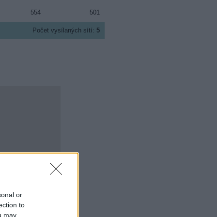
554
501
Počet vysílaných sítí:
5
sonal or
ection to
ou may