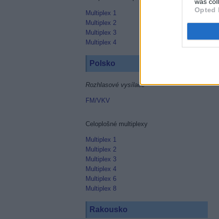
was col
Opted 
Multiplex 1
Multiplex 2
Multiplex 3
Multiplex 4
Polsko
Rozhlasové vysílače
FM/VKV
Celoplošné multiplexy
Multiplex 1
Multiplex 2
Multiplex 3
Multiplex 4
Multiplex 6
Multiplex 8
Rakousko