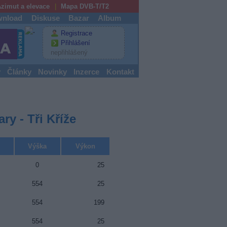
zimut a elevace
Mapa DVB-T/T2
nload
Diskuse
Bazar
Album
Registrace
Přihlášení
nepřihlášený
y
Články
Novinky
Inzerce
Kontakt
ry - Tři Kříže
Výška
Výkon
0
25
554
25
554
199
554
25