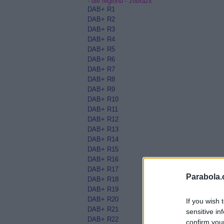
- dle regionů -
zobrazit
DAB+ R1
DAB+ R2
DAB+ R3
DAB+ R4
DAB+ R5
DAB+ R6
DAB+ R7
DAB+ R8
DAB+ R9
DAB+ R10
DAB+ R11
DAB+ R12
DAB+ R13
DAB+ R14
DAB+ R15
DAB+ R16
DAB+ R17
Parabola.
DAB+ R18
DAB+ R19
DAB+ R20
If you wish 
DAB+ R21
sensitive in
DAB+ R22
confirm you