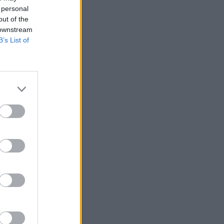
 personal
out of the
 downstream
B’s List of