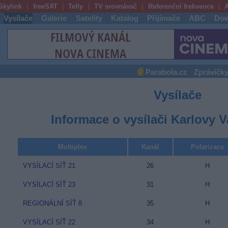
Skylink
freeSAT
Telly
TV srovnávač
Referenční frekvence
A
Vysílače
Galerie
Satelity
Katalog
Přijímače
ABC
Dow
Parabola.cz
Zprávičk
Vysílače
Informace o vysílači Karlovy Va
Multiplex
Kanál
Polarizace
VYSÍLACÍ SÍŤ 21
26
H
VYSÍLACÍ SÍŤ 23
31
H
REGIONÁLNÍ SÍŤ 8
35
H
VYSÍLACÍ SÍŤ 22
34
H