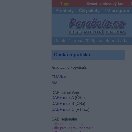
Tipy:
Sweet.tv slevový kód
Přehledy
ČS pakety
TV program
Parabola.cz
Pátek, 7. srpna 2026, svátek má Lada
Česká republika
Rozhlasové vysílače
FM/VKV
AM
DAB celoplošné
DAB+ mux A
(ČRo)
DAB+ mux B
(ČRa)
DAB+ mux C
(RTI cz)
DAB regionální
- dle sítí - všechny
- dle providera -
zobrazit