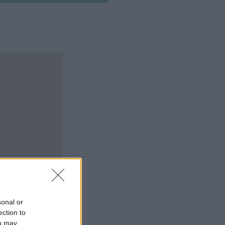
sonal or
ection to
ou may