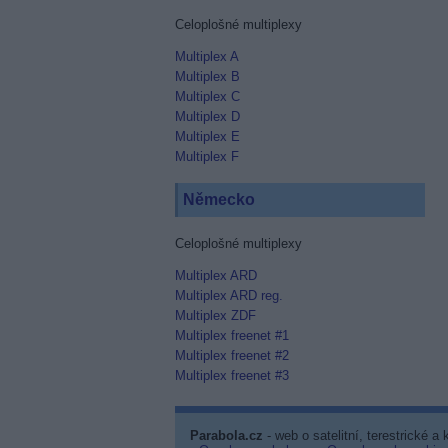
Celoplošné multiplexy
Multiplex A
Multiplex B
Multiplex C
Multiplex D
Multiplex E
Multiplex F
Německo
Celoplošné multiplexy
Multiplex ARD
Multiplex ARD reg.
Multiplex ZDF
Multiplex freenet #1
Multiplex freenet #2
Multiplex freenet #3
Parabola.cz
- web o satelitní, terestrické a