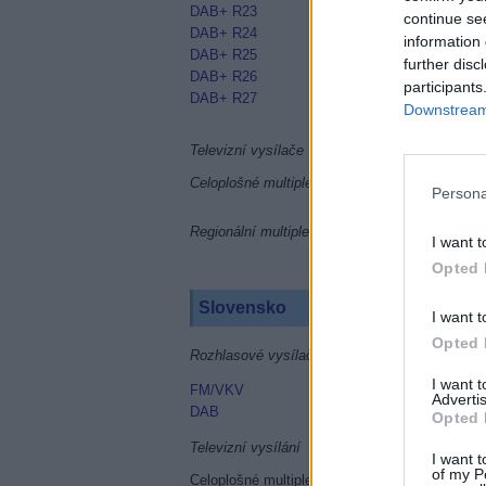
DAB+ R23
continue se
DAB+ R24
information 
DAB+ R25
further disc
DAB+ R26
participants
DAB+ R27
Downstream 
Televizní vysílače
Celoplošné multiplexy
Persona
Regionální multiplexy
I want t
Opted 
Slovensko
I want t
Opted 
Rozhlasové vysílače
I want 
FM/VKV
Advertis
DAB
Opted 
Televizní vysílání
I want t
of my P
Celoplošné multiplexy