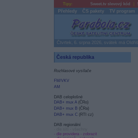
Tipy:
Sweet.tv slevový kód
Přehledy
ČS pakety
TV program
Parabola.cz
Čtvrtek, 6. srpna 2026, svátek má Oldři
Česká republika
Rozhlasové vysílače
FM/VKV
AM
DAB celoplošné
DAB+ mux A
(ČRo)
DAB+ mux B
(ČRa)
DAB+ mux C
(RTI cz)
DAB regionální
- dle sítí - všechny
- dle providera -
zobrazit