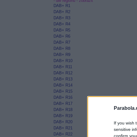
- dle regionů -
zobrazit
DAB+ R1
DAB+ R2
DAB+ R3
DAB+ R4
DAB+ R5
DAB+ R6
DAB+ R7
DAB+ R8
DAB+ R9
DAB+ R10
DAB+ R11
DAB+ R12
DAB+ R13
DAB+ R14
DAB+ R15
DAB+ R16
DAB+ R17
Parabola.
DAB+ R18
DAB+ R19
DAB+ R20
If you wish 
DAB+ R21
sensitive in
DAB+ R22
confirm you