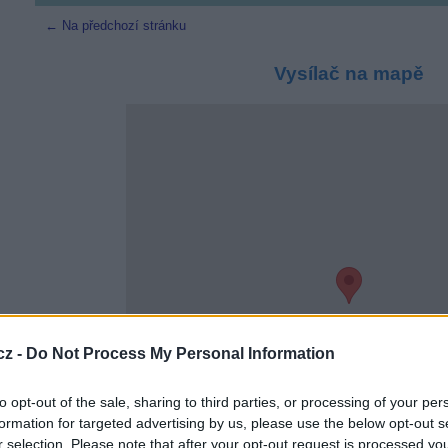
← Na předchozí stránku
Vysílač na mapě
cz -
Do Not Process My Personal Information
to opt-out of the sale, sharing to third parties, or processing of your per
formation for targeted advertising by us, please use the below opt-out s
r selection. Please note that after your opt-out request is processed y