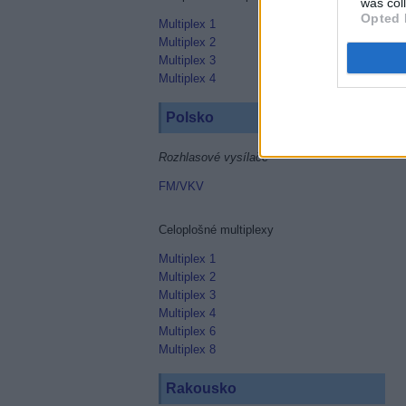
was col
Opted 
Multiplex 1
Multiplex 2
Multiplex 3
Multiplex 4
Polsko
Rozhlasové vysílače
FM/VKV
Celoplošné multiplexy
Multiplex 1
Multiplex 2
Multiplex 3
Multiplex 4
Multiplex 6
Multiplex 8
Rakousko