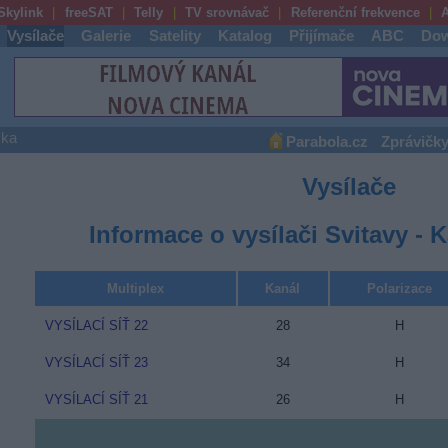
Skylink
freeSAT
Telly
TV srovnávač
Referenční frekvence
A
Vysílače
Galerie
Satelity
Katalog
Přijímače
ABC
Dow
ška
Parabola.cz
Zprávičk
Vysílače
Informace o vysílači Svitavy -
Multiplex
Kanál
Polarizace
VYSÍLACÍ SÍŤ 22
28
H
VYSÍLACÍ SÍŤ 23
34
H
VYSÍLACÍ SÍŤ 21
26
H