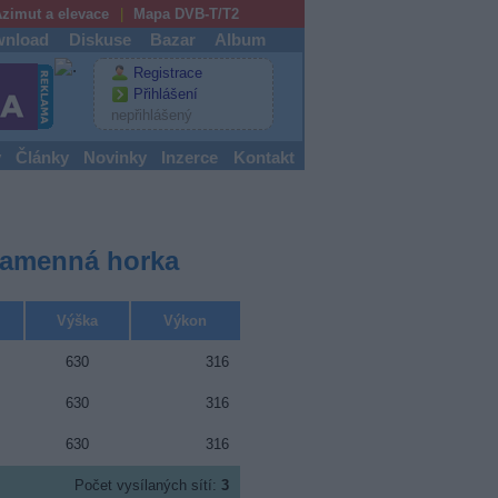
zimut a elevace
Mapa DVB-T/T2
nload
Diskuse
Bazar
Album
Registrace
Přihlášení
nepřihlášený
y
Články
Novinky
Inzerce
Kontakt
 Kamenná horka
Výška
Výkon
630
316
630
316
630
316
Počet vysílaných sítí:
3