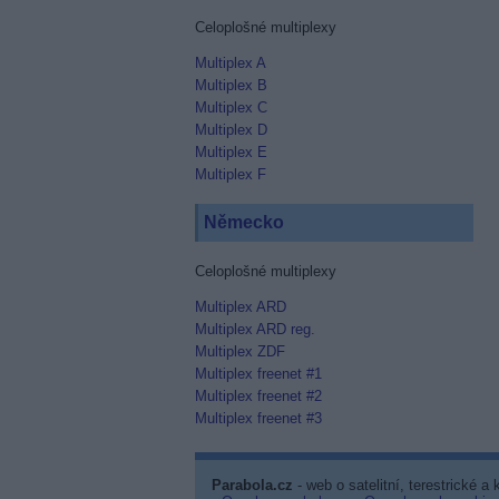
Celoplošné multiplexy
Multiplex A
Multiplex B
Multiplex C
Multiplex D
Multiplex E
Multiplex F
Německo
Celoplošné multiplexy
Multiplex ARD
Multiplex ARD reg.
Multiplex ZDF
Multiplex freenet #1
Multiplex freenet #2
Multiplex freenet #3
Parabola.cz
- web o satelitní, terestrické a