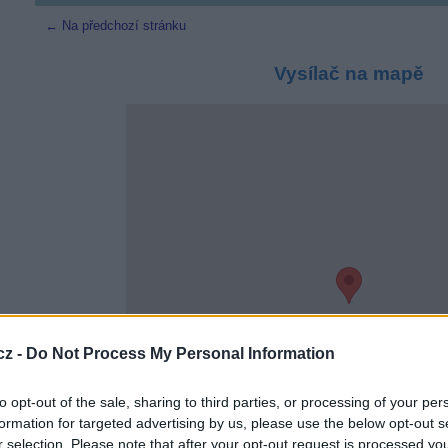
← Na předchozí stránku
Vysílač na mapě
cz -
Do Not Process My Personal Information
to opt-out of the sale, sharing to third parties, or processing of your per
formation for targeted advertising by us, please use the below opt-out s
r selection. Please note that after your opt-out request is processed y