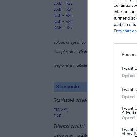
DAB+ R23
continue se
DAB+ R24
information 
DAB+ R25
further disc
DAB+ R26
participants
DAB+ R27
Downstream 
Televizní vysílače
Celoplošné multiplexy
Persona
Regionální multiplexy
I want t
Opted 
Slovensko
I want t
Opted 
Rozhlasové vysílače
I want 
FM/VKV
Advertis
DAB
Opted 
Televizní vysílání
I want t
of my P
Celoplošné multiplexy