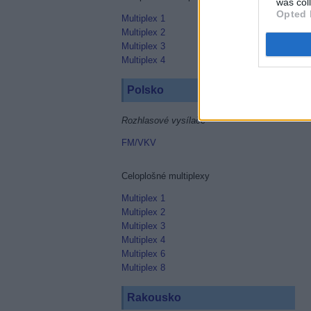
was col
Opted 
Multiplex 1
Multiplex 2
Multiplex 3
Multiplex 4
Polsko
Rozhlasové vysílače
FM/VKV
Celoplošné multiplexy
Multiplex 1
Multiplex 2
Multiplex 3
Multiplex 4
Multiplex 6
Multiplex 8
Rakousko