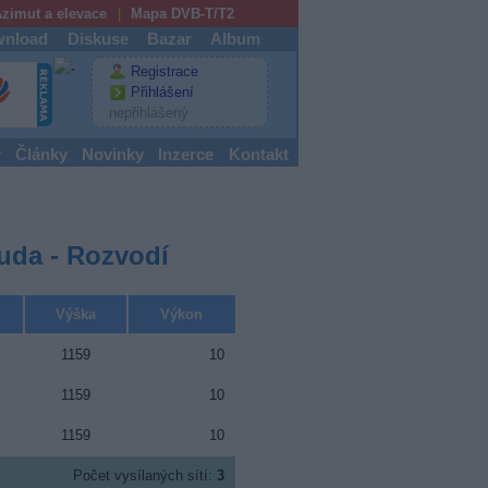
zimut a elevace
Mapa DVB-T/T2
nload
Diskuse
Bazar
Album
Registrace
Přihlášení
nepřihlášený
y
Články
Novinky
Inzerce
Kontakt
Ruda - Rozvodí
Výška
Výkon
1159
10
1159
10
1159
10
Počet vysílaných sítí:
3