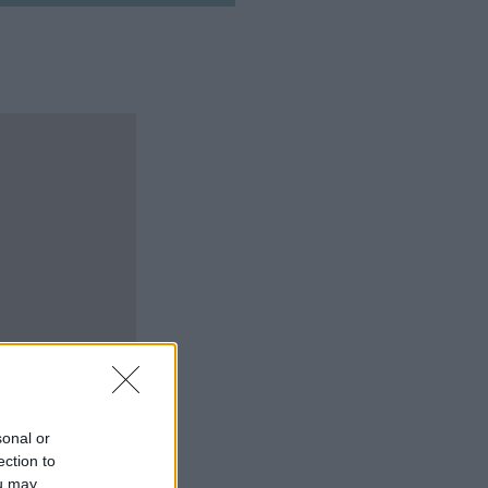
sonal or
ection to
ou may