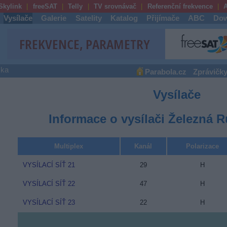
Skylink
freeSAT
Telly
TV srovnávač
Referenční frekvence
A
Vysílače
Galerie
Satelity
Katalog
Přijímače
ABC
Dow
ška
Parabola.cz
Zprávičk
Vysílače
Informace o vysílači Železná 
Multiplex
Kanál
Polarizace
VYSÍLACÍ SÍŤ 21
29
H
VYSÍLACÍ SÍŤ 22
47
H
VYSÍLACÍ SÍŤ 23
22
H