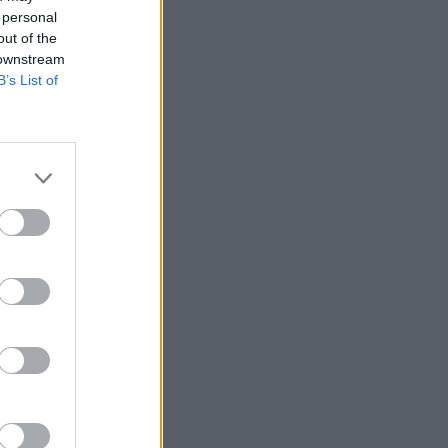
 personal
out of the
 downstream
B’s List of