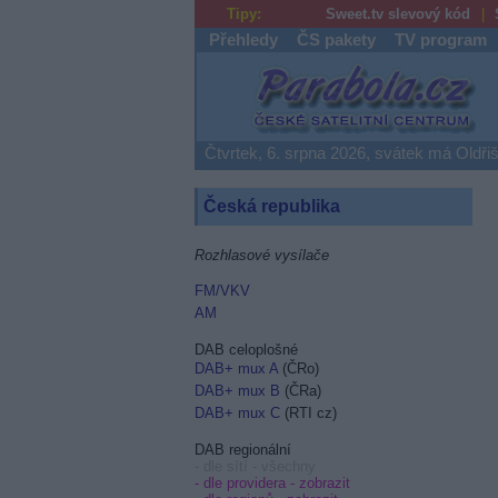
Tipy:
Sweet.tv slevový kód
Přehledy
ČS pakety
TV program
Parabola.cz
Čtvrtek, 6. srpna 2026, svátek má Oldři
Česká republika
Rozhlasové vysílače
FM/VKV
AM
DAB celoplošné
DAB+ mux A
(ČRo)
DAB+ mux B
(ČRa)
DAB+ mux C
(RTI cz)
DAB regionální
- dle sítí - všechny
- dle providera -
zobrazit