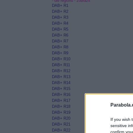
- dle regionů -
zobrazit
DAB+ R1
DAB+ R2
DAB+ R3
DAB+ R4
DAB+ R5
DAB+ R6
DAB+ R7
DAB+ R8
DAB+ R9
DAB+ R10
DAB+ R11
DAB+ R12
DAB+ R13
DAB+ R14
DAB+ R15
DAB+ R16
DAB+ R17
Parabola.
DAB+ R18
DAB+ R19
DAB+ R20
If you wish 
DAB+ R21
sensitive in
DAB+ R22
confirm you