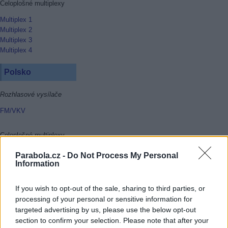
Celoplošné multiplexy
Multiplex 1
Multiplex 2
Multiplex 3
Multiplex 4
Polsko
Rozhlasové vysílače
FM/VKV
Celoplošné multiplexy
Multiplex 1
Parabola.cz -
Do Not Process My Personal
Multiplex 2
Information
Multiplex 3
Multiplex 4
If you wish to opt-out of the sale, sharing to third parties, or
Multiplex 6
processing of your personal or sensitive information for
Multiplex 8
targeted advertising by us, please use the below opt-out
section to confirm your selection. Please note that after your
Rakousko