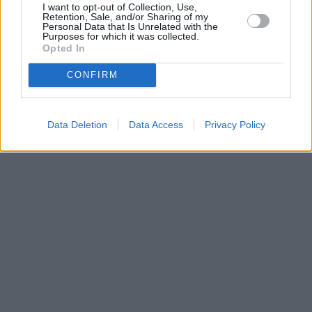
I want to opt-out of Collection, Use,
•
O webu parabola.cz
•
O souborech cookies
•
Inzerce
•
Kontakt
Retention, Sale, and/or Sharing of my
•
Dovolená u moře
•
Bazény
Personal Data that Is Unrelated with the
Purposes for which it was collected.
Opted In
CONFIRM
Data Deletion
Data Access
Privacy Policy