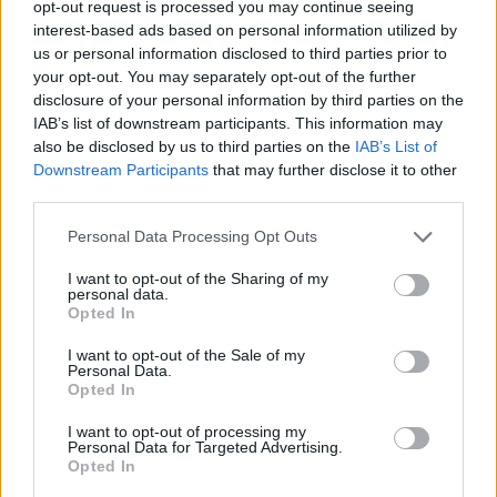
opt-out request is processed you may continue seeing
interest-based ads based on personal information utilized by
Celoplošné multiplexy
us or personal information disclosed to third parties prior to
your opt-out. You may separately opt-out of the further
Multiplex A
Multiplex B
disclosure of your personal information by third parties on the
Multiplex C
IAB’s list of downstream participants. This information may
Multiplex D
also be disclosed by us to third parties on the
IAB’s List of
Multiplex E
Downstream Participants
that may further disclose it to other
Multiplex F
third parties.
Německo
Personal Data Processing Opt Outs
I want to opt-out of the Sharing of my
Celoplošné multiplexy
personal data.
Opted In
Multiplex ARD
Multiplex ARD reg.
I want to opt-out of the Sale of my
Multiplex ZDF
Personal Data.
Multiplex freenet #1
Opted In
Multiplex freenet #2
Multiplex freenet #3
I want to opt-out of processing my
Personal Data for Targeted Advertising.
Opted In
Parabola.cz
- web o satelitní, terestrické a kabelové televizi, © 2000–202