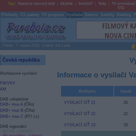
Tipy:
Sweet.tv slevový kód
Skylink
freeSAT
Telly
TV srovnávač
T/T2
Přehledy
ČS pakety
TV program
Vysílače
Galerie
Satelity
Katalog
P
Parabola.cz
Pátek, 7. srpna 2026, svátek má Lada
V
Česká republika
Informace o vysílači V
Rozhlasové vysílače
FM/VKV
AM
Multiplex
Kanál
DAB celoplošné
VYSÍLACÍ SÍŤ 21
26
DAB+ mux A
(ČRo)
DAB+ mux B
(ČRa)
VYSÍLACÍ SÍŤ 22
22
DAB+ mux C
(RTI cz)
VYSÍLACÍ SÍŤ 23
33
DAB regionální
- dle sítí - všechny
- dle providera -
zobrazit