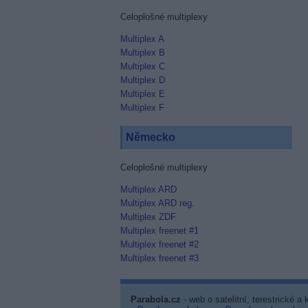
Celoplošné multiplexy
Multiplex A
Multiplex B
Multiplex C
Multiplex D
Multiplex E
Multiplex F
Německo
Celoplošné multiplexy
Multiplex ARD
Multiplex ARD reg.
Multiplex ZDF
Multiplex freenet #1
Multiplex freenet #2
Multiplex freenet #3
Parabola.cz
- web o satelitní, terestrické a