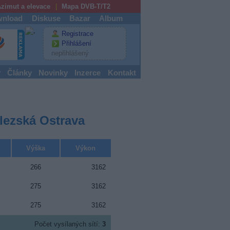
zimut a elevace
Mapa DVB-T/T2
nload
Diskuse
Bazar
Album
Registrace
Přihlášení
nepřihlášený
y
Články
Novinky
Inzerce
Kontakt
Slezská Ostrava
Výška
Výkon
266
3162
275
3162
275
3162
Počet vysílaných sítí:
3