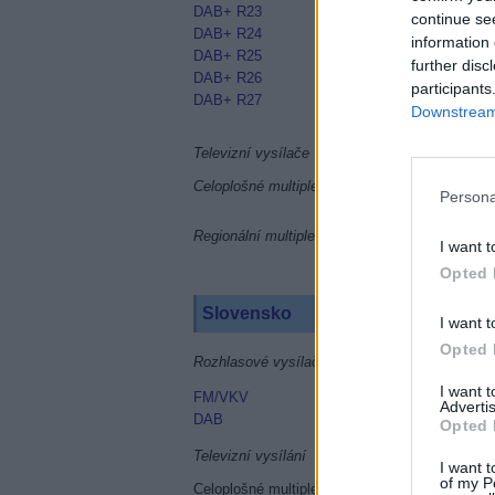
DAB+ R23
continue se
DAB+ R24
information 
DAB+ R25
further disc
DAB+ R26
participants
DAB+ R27
Downstream 
Televizní vysílače
Celoplošné multiplexy
Persona
Regionální multiplexy
I want t
Opted 
Slovensko
I want t
Opted 
Rozhlasové vysílače
I want 
FM/VKV
Advertis
DAB
Opted 
Televizní vysílání
I want t
of my P
Celoplošné multiplexy