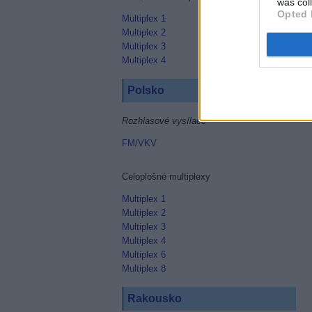
was col
Opted 
Multiplex 1
Multiplex 2
Multiplex 3
Multiplex 4
Polsko
Rozhlasové vysílače
FM/VKV
Celoplošné multiplexy
Multiplex 1
Multiplex 2
Multiplex 3
Multiplex 4
Multiplex 6
Multiplex 8
Rakousko