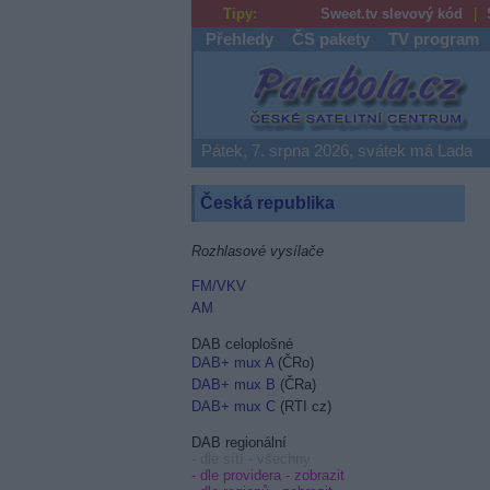
Tipy:
Sweet.tv slevový kód
Přehledy
ČS pakety
TV program
Parabola.cz
Pátek, 7. srpna 2026, svátek má Lada
Česká republika
Rozhlasové vysílače
FM/VKV
AM
DAB celoplošné
DAB+ mux A
(ČRo)
DAB+ mux B
(ČRa)
DAB+ mux C
(RTI cz)
DAB regionální
- dle sítí - všechny
- dle providera -
zobrazit