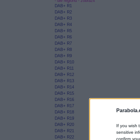
- dle regionů -
zobrazit
DAB+ R1
DAB+ R2
DAB+ R3
DAB+ R4
DAB+ R5
DAB+ R6
DAB+ R7
DAB+ R8
DAB+ R9
DAB+ R10
DAB+ R11
DAB+ R12
DAB+ R13
DAB+ R14
DAB+ R15
DAB+ R16
DAB+ R17
Parabola.
DAB+ R18
DAB+ R19
DAB+ R20
If you wish 
DAB+ R21
sensitive in
DAB+ R22
confirm you