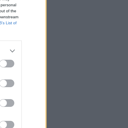
 personal
out of the
 downstream
B’s List of