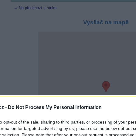
← Na předchozí stránku
Vysílač na mapě
cz -
Do Not Process My Personal Information
to opt-out of the sale, sharing to third parties, or processing of your per
formation for targeted advertising by us, please use the below opt-out s
r selection. Please note that after your opt-out request is processed y