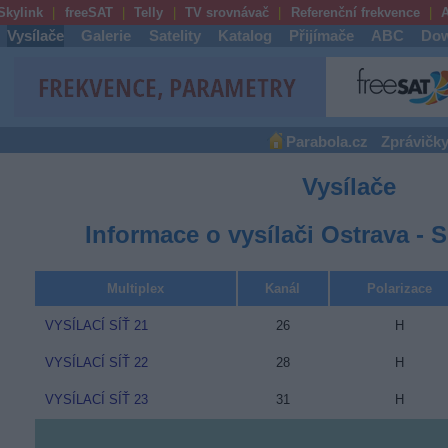
Skylink
freeSAT
Telly
TV srovnávač
Referenční frekvence
A
Vysílače
Galerie
Satelity
Katalog
Přijímače
ABC
Dow
Parabola.cz
Zprávičk
Vysílače
Informace o vysílači Ostrava - 
Multiplex
Kanál
Polarizace
VYSÍLACÍ SÍŤ 21
26
H
VYSÍLACÍ SÍŤ 22
28
H
VYSÍLACÍ SÍŤ 23
31
H