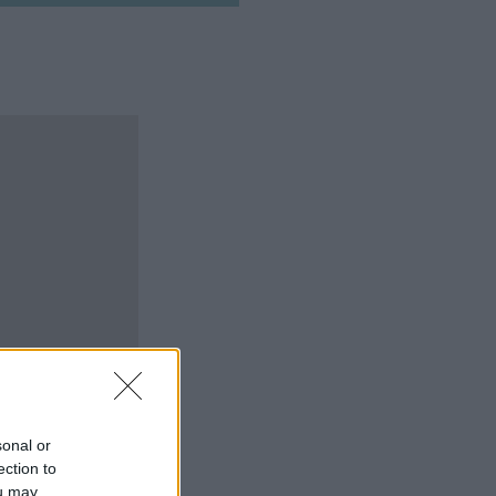
sonal or
ection to
ou may