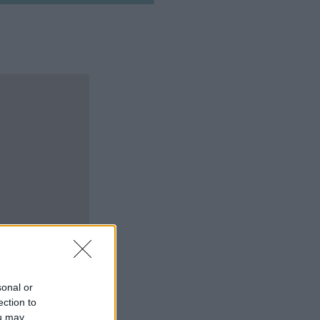
sonal or
ection to
ou may