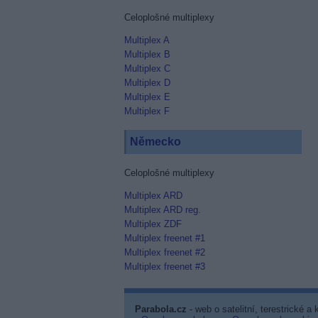
Celoplošné multiplexy
Multiplex A
Multiplex B
Multiplex C
Multiplex D
Multiplex E
Multiplex F
Německo
Celoplošné multiplexy
Multiplex ARD
Multiplex ARD reg.
Multiplex ZDF
Multiplex freenet #1
Multiplex freenet #2
Multiplex freenet #3
Parabola.cz
- web o satelitní, terestrické a