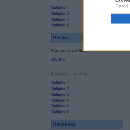
was col
Opted 
Multiplex 1
Multiplex 2
Multiplex 3
Multiplex 4
Polsko
Rozhlasové vysílače
FM/VKV
Celoplošné multiplexy
Multiplex 1
Multiplex 2
Multiplex 3
Multiplex 4
Multiplex 6
Multiplex 8
Rakousko