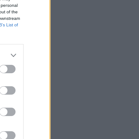
 personal
out of the
 downstream
B’s List of