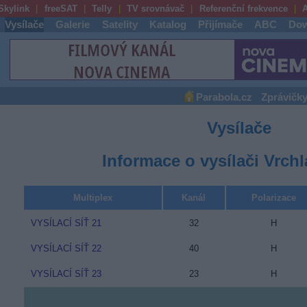
Skylink
freeSAT
Telly
TV srovnávač
Referenční frekvence
A
Vysílače
Galerie
Satelity
Katalog
Přijímače
ABC
Dow
Parabola.cz
Zprávičk
Vysílače
Informace o vysílači Vrchl
Multiplex
Kanál
Polarizace
VYSÍLACÍ SÍŤ 21
32
H
VYSÍLACÍ SÍŤ 22
40
H
VYSÍLACÍ SÍŤ 23
23
H