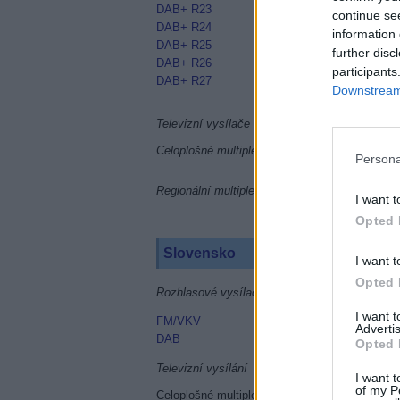
DAB+ R23
continue se
DAB+ R24
information 
DAB+ R25
further disc
DAB+ R26
participants
DAB+ R27
Downstream 
Televizní vysílače
Celoplošné multiplexy
Persona
Regionální multiplexy
I want t
Opted 
Slovensko
I want t
Opted 
Rozhlasové vysílače
I want 
FM/VKV
Advertis
DAB
Opted 
Televizní vysílání
I want t
of my P
Celoplošné multiplexy