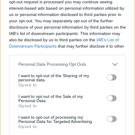
opt-out request is processed you may continue seeing
interest-based ads based on personal information utilized by
Celoplošné multiplexy
us or personal information disclosed to third parties prior to
your opt-out. You may separately opt-out of the further
Multiplex A
Multiplex B
disclosure of your personal information by third parties on the
Multiplex C
IAB’s list of downstream participants. This information may
Multiplex D
also be disclosed by us to third parties on the
IAB’s List of
Multiplex E
Downstream Participants
that may further disclose it to other
Multiplex F
third parties.
Německo
Personal Data Processing Opt Outs
I want to opt-out of the Sharing of my
Celoplošné multiplexy
personal data.
Opted In
Multiplex ARD
Multiplex ARD reg.
I want to opt-out of the Sale of my
Multiplex ZDF
Personal Data.
Multiplex freenet #1
Opted In
Multiplex freenet #2
Multiplex freenet #3
I want to opt-out of processing my
Personal Data for Targeted Advertising.
Opted In
Parabola.cz
- web o satelitní, terestrické a kabelové televizi, © 2000–202