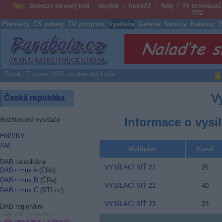
Tipy:
Sweet.tv slevový kód
Skylink
freeSAT
Telly
TV srovnávač
T/T2
Přehledy
ČS pakety
TV program
Vysílače
Galerie
Satelity
Katalog
P
Parabola.cz
Pátek, 7. srpna 2026, svátek má Lada
V
Česká republika
Informace o vysí
Rozhlasové vysílače
FM/VKV
AM
Multiplex
Kanál
DAB celoplošné
VYSÍLACÍ SÍŤ 21
26
DAB+ mux A
(ČRo)
DAB+ mux B
(ČRa)
VYSÍLACÍ SÍŤ 22
40
DAB+ mux C
(RTI cz)
VYSÍLACÍ SÍŤ 23
23
DAB regionální
- dle sítí - všechny
- dle providera -
zobrazit