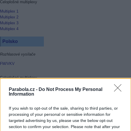
Celoplošné multiplexy
Multiplex 1
Multiplex 2
Multiplex 3
Multiplex 4
Polsko
Rozhlasové vysílače
FM/VKV
Celoplošné multiplexy
Multiplex 1
Parabola.cz -
Do Not Process My Personal
Multiplex 2
Information
Multiplex 3
Multiplex 4
If you wish to opt-out of the sale, sharing to third parties, or
Multiplex 6
processing of your personal or sensitive information for
Multiplex 8
targeted advertising by us, please use the below opt-out
section to confirm your selection. Please note that after your
Rakousko