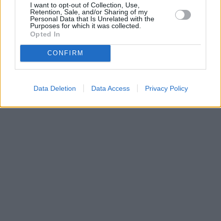
I want to opt-out of Collection, Use,
•
O webu parabola.cz
•
O souborech cookies
•
Inzerce
•
Kontakt
Retention, Sale, and/or Sharing of my
•
Dovolená u moře
•
Bazény
Personal Data that Is Unrelated with the
Purposes for which it was collected.
Opted In
CONFIRM
Data Deletion
Data Access
Privacy Policy