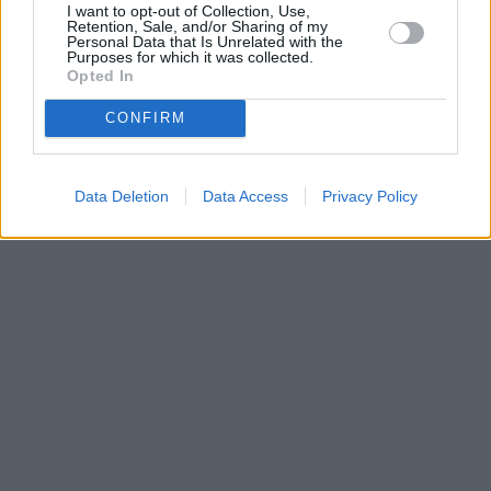
I want to opt-out of Collection, Use,
•
O webu parabola.cz
•
O souborech cookies
•
Inzerce
•
Kontakt
Retention, Sale, and/or Sharing of my
•
Dovolená u moře
•
Bazény
Personal Data that Is Unrelated with the
Purposes for which it was collected.
Opted In
CONFIRM
Data Deletion
Data Access
Privacy Policy