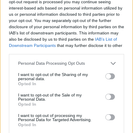
opt-out request is processed you may continue seeing
interest-based ads based on personal information utilized by
Celoplošné multiplexy
us or personal information disclosed to third parties prior to
your opt-out. You may separately opt-out of the further
Multiplex A
Multiplex B
disclosure of your personal information by third parties on the
Multiplex C
IAB’s list of downstream participants. This information may
Multiplex D
also be disclosed by us to third parties on the
IAB’s List of
Multiplex E
Downstream Participants
that may further disclose it to other
Multiplex F
third parties.
Německo
Personal Data Processing Opt Outs
I want to opt-out of the Sharing of my
Celoplošné multiplexy
personal data.
Opted In
Multiplex ARD
Multiplex ARD reg.
I want to opt-out of the Sale of my
Multiplex ZDF
Personal Data.
Multiplex freenet #1
Opted In
Multiplex freenet #2
Multiplex freenet #3
I want to opt-out of processing my
Personal Data for Targeted Advertising.
Opted In
Parabola.cz
- web o satelitní, terestrické a kabelové televizi, © 2000–202