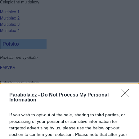
Celoplošné multiplexy
Multiplex 1
Multiplex 2
Multiplex 3
Multiplex 4
Polsko
Rozhlasové vysílače
FM/VKV
Celoplošné multiplexy
Multiplex 1
Parabola.cz -
Do Not Process My Personal
Multiplex 2
Information
Multiplex 3
Multiplex 4
If you wish to opt-out of the sale, sharing to third parties, or
Multiplex 6
processing of your personal or sensitive information for
Multiplex 8
targeted advertising by us, please use the below opt-out
section to confirm your selection. Please note that after your
Rakousko