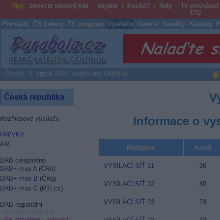
Tipy:
Sweet.tv slevový kód
Skylink
freeSAT
Telly
TV srovnávač
T/T2
Přehledy
ČS pakety
TV program
Vysílače
Galerie
Satelity
Katalog
P
Parabola.cz
Čtvrtek, 6. srpna 2026, svátek má Oldřiška
V
Česká republika
Informace o vys
Rozhlasové vysílače
FM/VKV
AM
Multiplex
Kanál
DAB celoplošné
VYSÍLACÍ SÍŤ 21
26
DAB+ mux A
(ČRo)
DAB+ mux B
(ČRa)
VYSÍLACÍ SÍŤ 22
40
DAB+ mux C
(RTI cz)
VYSÍLACÍ SÍŤ 23
23
DAB regionální
- dle sítí - všechny
- dle providera -
zobrazit